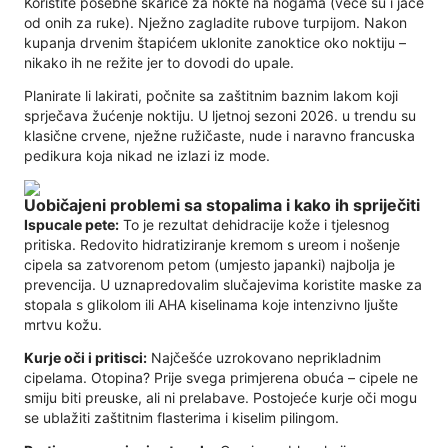
Koristite posebne škarice za nokte na nogama (veće su i jače
od onih za ruke). Nježno zagladite rubove turpijom. Nakon
kupanja drvenim štapićem uklonite zanoktice oko noktiju –
nikako ih ne režite jer to dovodi do upale.
Planirate li lakirati, počnite sa zaštitnim baznim lakom koji
sprječava žućenje noktiju. U ljetnoj sezoni 2026. u trendu su
klasične crvene, nježne ružičaste, nude i naravno francuska
pedikura koja nikad ne izlazi iz mode.
Uobičajeni problemi sa stopalima i kako ih spriječiti
Ispucale pete:
To je rezultat dehidracije kože i tjelesnog
pritiska. Redovito hidratiziranje kremom s ureom i nošenje
cipela sa zatvorenom petom (umjesto japanki) najbolja je
prevencija. U uznapredovalim slučajevima koristite maske za
stopala s glikolom ili AHA kiselinama koje intenzivno ljušte
mrtvu kožu.
Kurje oči i pritisci:
Najčešće uzrokovano neprikladnim
cipelama. Otopina? Prije svega primjerena obuća – cipele ne
smiju biti preuske, ali ni prelabave. Postojeće kurje oči mogu
se ublažiti zaštitnim flasterima i kiselim pilingom.