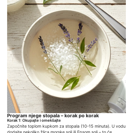
Program njege stopala – korak po korak
Korak 1: Okupajte i omekšajte
Započnite toplom kupkom za stopala (10-15 minuta). U vodu
dodajte nekoliko žlica morske soli ili Epsom soli – to će