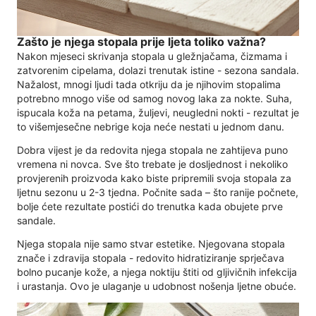
Zašto je njega stopala prije ljeta toliko važna?
Nakon mjeseci skrivanja stopala u gležnjačama, čizmama i
zatvorenim cipelama, dolazi trenutak istine - sezona sandala.
Nažalost, mnogi ljudi tada otkriju da je njihovim stopalima
potrebno mnogo više od samog novog laka za nokte. Suha,
ispucala koža na petama, žuljevi, neugledni nokti - rezultat je
to višemjesečne nebrige koja neće nestati u jednom danu.
Dobra vijest je da redovita njega stopala ne zahtijeva puno
vremena ni novca. Sve što trebate je dosljednost i nekoliko
provjerenih proizvoda kako biste pripremili svoja stopala za
ljetnu sezonu u 2-3 tjedna. Počnite sada – što ranije počnete,
bolje ćete rezultate postići do trenutka kada obujete prve
sandale.
Njega stopala nije samo stvar estetike. Njegovana stopala
znače i zdravija stopala - redovito hidratiziranje sprječava
bolno pucanje kože, a njega noktiju štiti od gljivičnih infekcija
i urastanja. Ovo je ulaganje u udobnost nošenja ljetne obuće.