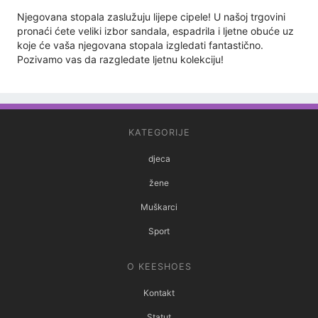
Njegovana stopala zaslužuju lijepe cipele! U našoj trgovini
pronaći ćete veliki izbor sandala, espadrila i ljetne obuće uz
koje će vaša njegovana stopala izgledati fantastično.
Pozivamo vas da razgledate ljetnu kolekciju!
KATEGORIJE
djeca
žene
Muškarci
Sport
O KEESHOES
Kontakt
Statut