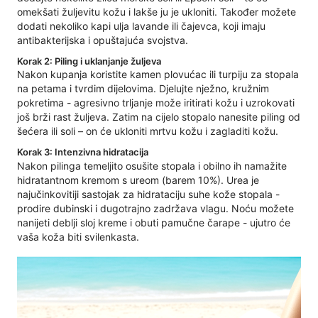
omekšati žuljevitu kožu i lakše ju je ukloniti. Također možete
dodati nekoliko kapi ulja lavande ili čajevca, koji imaju
antibakterijska i opuštajuća svojstva.
Korak 2: Piling i uklanjanje žuljeva
Nakon kupanja koristite kamen plovućac ili turpiju za stopala
na petama i tvrdim dijelovima. Djelujte nježno, kružnim
pokretima - agresivno trljanje može iritirati kožu i uzrokovati
još brži rast žuljeva. Zatim na cijelo stopalo nanesite piling od
šećera ili soli – on će ukloniti mrtvu kožu i zagladiti kožu.
Korak 3: Intenzivna hidratacija
Nakon pilinga temeljito osušite stopala i obilno ih namažite
hidratantnom kremom s ureom (barem 10%). Urea je
najučinkovitiji sastojak za hidrataciju suhe kože stopala -
prodire dubinski i dugotrajno zadržava vlagu. Noću možete
nanijeti deblji sloj kreme i obuti pamučne čarape - ujutro će
vaša koža biti svilenkasta.