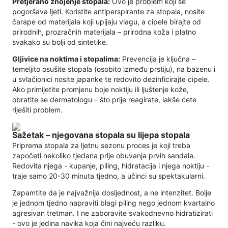
Pretjerano znojenje stopala:
Ovo je problem koji se
pogoršava ljeti. Koristite antiperspirante za stopala, nosite
čarape od materijala koji upijaju vlagu, a cipele birajte od
prirodnih, prozračnih materijala – prirodna koža i platno
svakako su bolji od sintetike.
Gljivice na noktima i stopalima:
Prevencija je ključna –
temeljito osušite stopala (osobito između prstiju), na bazenu i
u svlačionici nosite japanke te redovito dezinficirajte cipele.
Ako primijetite promjenu boje noktiju ili ljuštenje kože,
obratite se dermatologu – što prije reagirate, lakše ćete
riješiti problem.
Sažetak – njegovana stopala su lijepa stopala
Priprema stopala za ljetnu sezonu proces je koji treba
započeti nekoliko tjedana prije obuvanja prvih sandala.
Redovita njega - kupanje, piling, hidratacija i njega noktiju -
traje samo 20-30 minuta tjedno, a učinci su spektakularni.
Zapamtite da je najvažnija dosljednost, a ne intenzitet. Bolje
je jednom tjedno napraviti blagi piling nego jednom kvartalno
agresivan tretman. I ne zaboravite svakodnevno hidratizirati
- ovo je jedina navika koja čini najveću razliku.