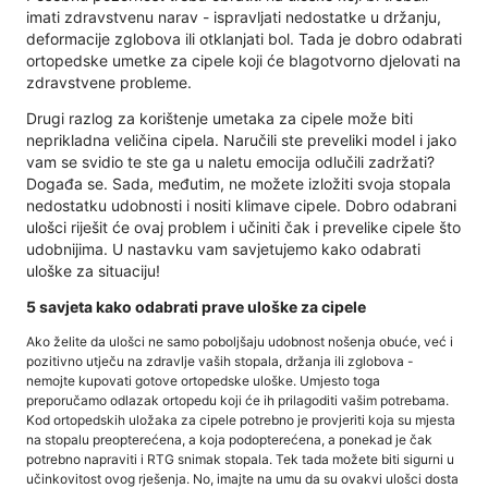
imati zdravstvenu narav - ispravljati nedostatke u držanju,
deformacije zglobova ili otklanjati bol. Tada je dobro odabrati
ortopedske umetke za cipele koji će blagotvorno djelovati na
zdravstvene probleme.
Drugi razlog za korištenje umetaka za cipele može biti
neprikladna veličina cipela. Naručili ste preveliki model i jako
vam se svidio te ste ga u naletu emocija odlučili zadržati?
Događa se. Sada, međutim, ne možete izložiti svoja stopala
nedostatku udobnosti i nositi klimave cipele. Dobro odabrani
ulošci riješit će ovaj problem i učiniti čak i prevelike cipele što
udobnijima. U nastavku vam savjetujemo kako odabrati
uloške za situaciju!
5 savjeta kako odabrati prave uloške za cipele
Ako želite da ulošci ne samo poboljšaju udobnost nošenja obuće, već i
pozitivno utječu na zdravlje vaših stopala, držanja ili zglobova -
nemojte kupovati gotove ortopedske uloške. Umjesto toga
preporučamo odlazak ortopedu koji će ih prilagoditi vašim potrebama.
Kod ortopedskih uložaka za cipele potrebno je provjeriti koja su mjesta
na stopalu preopterećena, a koja podopterećena, a ponekad je čak
potrebno napraviti i RTG snimak stopala. Tek tada možete biti sigurni u
učinkovitost ovog rješenja. No, imajte na umu da su ovakvi ulošci dosta