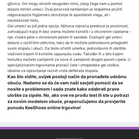
gljivica. Oni mogu stvoriti neugodan miris, zbog čega nam u pomoć
dolaze mirisni umeci. Ovaj proizvod namijenjen je stopalima pružiti
odgovarajuće higijensko okruženje te apsorbirati vlagu, ali i
neutralizirati miris.
Gel umetci su još jedna opcija. Njihova najveća prednost je prozirnost,
zahvaljujući kojoj ih bez srama možete koristiti i u otvorenim cipelama -
npr. visoke pete s otvorenom petom ili sandale. Dostupni gel umeci
dolaze u različitim oblicima, tako da ih možete jednostavno prilagoditi
svom stopalu i obući. Da biste očistili umetke, jednostavno ih obrišite
vlažnom krpom ili koristite sapunastu vodu. Također ih u bilo kojem
trenutku možete zamijeniti za nove ili zamijeniti drugim parom cipela. U
specijaliziranim trgovinama pronaći ćete i ortopedske gel uloške,
idealne za ispravljanje raznih vrsta defekata stopala.
Kao što vidite, uvijek postoji način da pronađete udobnu
obuću. Nadamo se da će vam naši savjeti pomoći da se
nosite s problemom i sada znate kako odabrati prave
uloške za cipele. No, ako ove ne prođu test ili ste u potrazi
za novim modelom obuće, preporučujemo da provjerite
ponudu KeeShoes online trgovine!