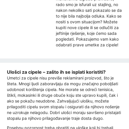
rado smo je isfurali uz stajling, no
nakon nekoliko sati pokazalo se da
to nije bila najbolja odluka. Kako se
nositi s ovom situacijom? Možete
kupiti nove cipele ili se odlučiti za
jeftinije rješenje, koje ćemo sada
pogledati. Pokazujemo vam kako
odabrati prave umetke za cipele!
Ulošci za cipele – zašto ih se isplati koristiti?
Umetci za cipele nisu previše reklamirani proizvod, što je
šteta. Mnogi ljudi zaboravljaju da mogu značajno poboljšati
udobnost korištenja cipela. Ne morate se odreći tenisica,
štikli, mokasinki ili druge obuće koju ste upravo kupili, čak i
ako se pokažu neudobne. Zahvaljujući ulošku, možete
prilagoditi cipelu svom stopalu i osigurati da njihovo nošenje
ne uzrokuje nelagodu. Dobri ulošci moraju savršeno pristajati
stopalu pa njihovo prilagođavanje traje dosta dugo.
Posebnu pozornost treba obratiti na uloške koji bi trebali