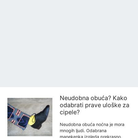
Neudobna obuća? Kako
odabrati prave uloške za
cipele?
Neudobna obuća noćna je mora
mnogih ljudi. Odabrana
manekenka izgleda prekrasno,