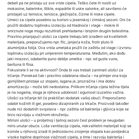
debeli pa ne pristaju uz sve vrste cipela. Teško ćete ih nositi uz
mokasine, balerinke, štikle, espadrile ili uske salonke, ali savršeno će
pristajati uz tenisice, tenisice, gležnjače, čizme ili niske cipele.
Umeci za cipele posebno su korisni u jesenskoj i zimskoj sezoni. Oni će
pružiti dodatnu toplinsku izolaciju od hladnoće i vlage - mokre ili
smrznute noge mogu rezultirati prehladama i brojnim drugim bolestima.
Pravilno prianjajući ulošci za cipele trebaju biti izrađeni od kvalitetnih
materijala, preporučujemo npr. filc, janjeća koža, frotir pluto ili
aluminijska folija. Ova vrsta umetaka pružit će zaštitu od vlage i izvrsnu
toplinsku izolaciju pri umjerenim temperaturama. Međutim, ako dođu
jaki mrazevi, odaberite puno deblje umetke - npr. od guste vune,
baršuna ili flisa.
Fokusirate li se na aktivnost? Onda bi vas trebali zanimati ulošci za
trčanje. Ponekad čak i pravilno odabrana obuća – na primjer ona koja
gornjištem pristaje uz stopalo, lagana je, prozračna i ima dobru
amortizaciju – može biti nedostatna. Prilikom trčanja cijela težina tijela
je na nogama, stoga je njihova udobnost i sigurnost izuzetno važna.
Ulošci za trčanje bit će praktičan dodatak vašoj obući. Preporučamo
odabir kožnih ili gel, posebno dizajniranih za trkače. Proizvodi također
nude niz dodatnih svojstava - npr. zaštita od bakterija i gljivica koje se
brzo razvijaju u vlažnom okruženju.
Mirisni ulošci – u proljetnoj i ljetnoj sezoni čest problem je neugodan
miris unutar obuće. Loša ventilacija cipela, nekvalitetni materijali koji se
koriste u njihovoj izradi ili jednostavno znojenje stopala kao posljedica
visoke topline doprinose vlažnosti cipela, a time i razvoju bakterija i