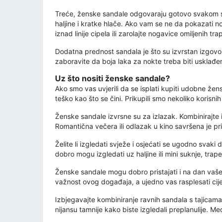
Treće, ženske sandale odgovaraju gotovo svakom sti
haljine i kratke hlače. Ako vam se ne da pokazati n
iznad linije cipela ili zarolajte nogavice omiljenih tr
Dodatna prednost sandala je što su izvrstan izgov
zaboravite da boja laka za nokte treba biti usklađen
Uz što nositi ženske sandale?
Ako smo vas uvjerili da se isplati kupiti udobne žensk
teško kao što se čini. Prikupili smo nekoliko korisn
Ženske sandale izvrsne su za izlazak. Kombinirajte 
Romantična večera ili odlazak u kino savršena je p
Želite li izgledati svježe i osjećati se ugodno svaki
dobro mogu izgledati uz haljine ili mini suknje, traper
Ženske sandale mogu dobro pristajati i na dan vašeg
važnost ovog događaja, a ujedno vas rasplesati cij
Izbjegavajte kombiniranje ravnih sandala s tajicama.
nijansu tamnije kako biste izgledali preplanulije. Me