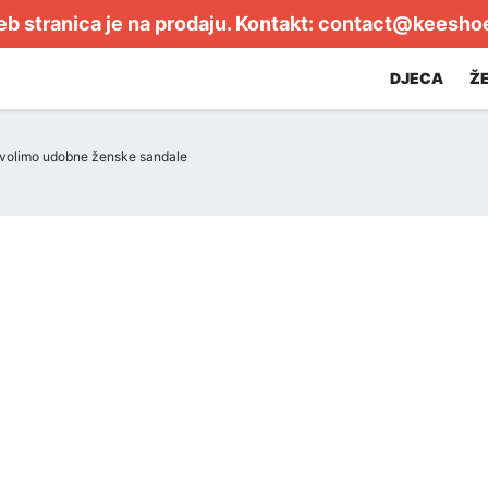
b stranica je na prodaju. Kontakt:
contact@keesho
DJECA
Ž
 volimo udobne ženske sandale