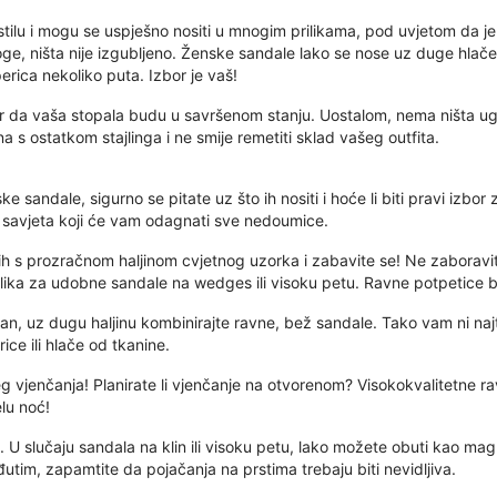
lu i mogu se uspješno nositi u mnogim prilikama, pod uvjetom da je v
oge, ništa nije izgubljeno. Ženske sandale lako se nose uz duge hlače
aperica nekoliko puta. Izbor je vaš!
or da vaša stopala budu u savršenom stanju. Uostalom, nema ništa ug
a s ostatkom stajlinga i ne smije remetiti sklad vašeg outfita.
e sandale, sigurno se pitate uz što ih nositi i hoće li biti pravi izbor
ih savjeta koji će vam odagnati sve nedoumice.
ih s prozračnom haljinom cvjetnog uzorka i zabavite se! Ne zaboravite
rilika za udobne sandale na wedges ili visoku petu. Ravne potpetice
 dan, uz dugu haljinu kombinirajte ravne, bež sandale. Tako vam ni naj
ice ili hlače od tkanine.
 vjenčanja! Planirate li vjenčanje na otvorenom? Visokokvalitetne ra
elu noć!
 U slučaju sandala na klin ili visoku petu, lako možete obuti kao magl
đutim, zapamtite da pojačanja na prstima trebaju biti nevidljiva.