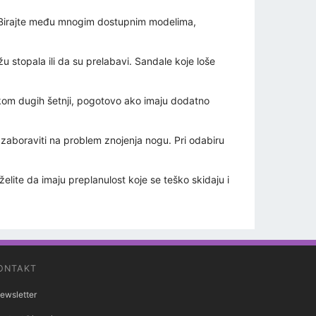
t. Birajte među mnogim dostupnim modelima,
u stopala ili da su prelabavi. Sandale koje loše
ekom dugih šetnji, pogotovo ako imaju dodatno
te zaboraviti na problem znojenja nogu. Pri odabiru
lite da imaju preplanulost koje se teško skidaju i
ONTAKT
ewsletter