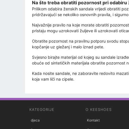
Na što treba obratiti pozornost pri odabiru
Prilikom odabira ženskih sandala vrijedi obratiti 
pridržavajući se nekoliko osnovnih pravila, i sigurno
Najvažnije pravilo na koje morate obratiti pozornost
pristaju mogu uzrokovati žuljeve ili uzrokovati otica
Obratite pozornost na pravilnu potporu svodu stopa
kopčanje uz gležanj i malo iznad pete.
Svjesno birajte materijal od kojeg su sandale izrađen
obuće od sintetičkih materijala obratite pozornost 
Kada nosite sandale, ne zaboravite redovito mazati 
koja vam liči na cipele.
KATEGORIJE
O KEESHOES
djeca
Kontakt