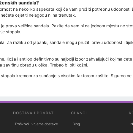
 ženskih sandala?
pozornost na nekoliko aspekata koji će vam pružiti potrebnu udobnos
 nećete osjetiti nelagodu ni na trenutak.
 je prava veličina sandala. Pazite da vam ni na jednom mjestu ne stež
nje stopala.
la. Za razliku od japanki, sandale mogu pružiti pravu udobnost i tij
e. Koža i antilop definitivno su najbolji izbor zahvaljujući kojima će
na završnu obradu uloška. Trebao bi biti kožni.
stopala kremom za sunčanje s visokim faktorom zaštite. Sigurno ne že
DOSTAVA I POVRAT
ČLANCI
K
Troškovi i vrijeme dostave
Blog
N