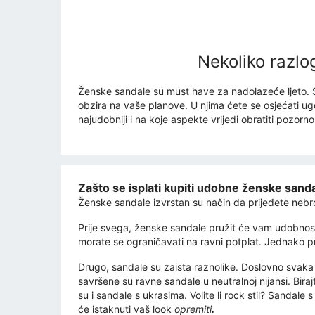
Nekoliko razl
Ženske sandale su must have za nadolazeće ljeto. 
obzira na vaše planove. U njima ćete se osjećati u
najudobniji i na koje aspekte vrijedi obratiti pozorn
Zašto se isplati kupiti udobne ženske sand
Ženske sandale izvrstan su način da prijeđete nebro
Prije svega, ženske sandale pružit će vam udobnost 
morate se ograničavati na ravni potplat. Jednako p
Drugo, sandale su zaista raznolike. Doslovno svaka ž
savršene su ravne sandale u neutralnoj nijansi. Birajt
su i sandale s ukrasima. Volite li rock stil? Sandale
će istaknuti vaš look
opremiti
.