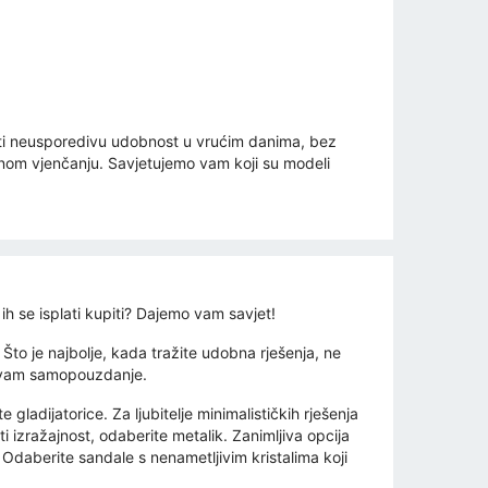
e
iti neusporedivu udobnost u vrućim danima, bez
tnom vjenčanju. Savjetujemo vam koji su modeli
h se isplati kupiti? Dajemo vam savjet!
to je najbolje, kada tražite udobna rješenja, ne
ti vam samopouzdanje.
ladijatorice. Za ljubitelje minimalističkih rješenja
ati izražajnost, odaberite metalik. Zanimljiva opcija
? Odaberite sandale s nenametljivim kristalima koji