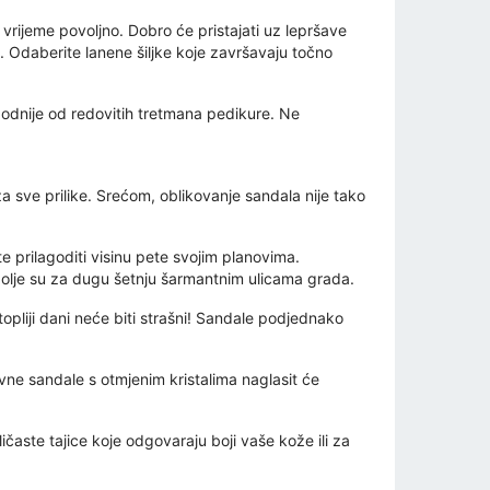
rijeme povoljno. Dobro će pristajati uz lepršave
. Odaberite lanene šiljke koje završavaju točno
odnije od redovitih tretmana pedikure. Ne
 za sve prilike. Srećom, oblikovanje sandala nije tako
 prilagoditi visinu pete svojim planovima.
 bolje su za dugu šetnju šarmantnim ulicama grada.
topliji dani neće biti strašni! Sandale podjednako
vne sandale s otmjenim kristalima naglasit će
ičaste tajice koje odgovaraju boji vaše kože ili za