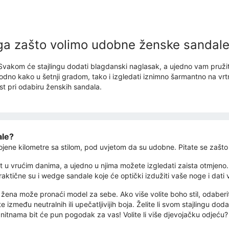
oga zašto volimo udobne ženske sandal
Svakom će stajlingu dodati blagdanski naglasak, a ujedno vam pruž
godno kako u šetnji gradom, tako i izgledati iznimno šarmantno na vr
ost pri odabiru ženskih sandala.
ale?
jene kilometre sa stilom, pod uvjetom da su udobne. Pitate se zašto i
u vrućim danima, a ujedno u njima možete izgledati zaista otmjeno. Š
raktične su i wedge sandale koje će optički izdužiti vaše noge i da
ena može pronaći model za sebe. Ako više volite boho stil, odaberite g
e između neutralnih ili upečatljivijih boja. Želite li svom stajlingu dod
 s nitnama bit će pun pogodak za vas! Volite li više djevojačku odjeću