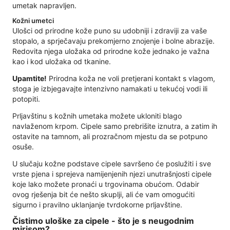
umetak napravljen.
Kožni umetci
Ulošci od prirodne kože puno su udobniji i zdraviji za vaše
stopalo, a sprječavaju prekomjerno znojenje i bolne abrazije.
Redovita njega uložaka od prirodne kože jednako je važna
kao i kod uložaka od tkanine.
Upamtite!
Prirodna koža ne voli pretjerani kontakt s vlagom,
stoga je izbjegavajte intenzivno namakati u tekućoj vodi ili
potopiti.
Prljavštinu s kožnih umetaka možete ukloniti blago
navlaženom krpom. Cipele samo prebrišite iznutra, a zatim ih
ostavite na tamnom, ali prozračnom mjestu da se potpuno
osuše.
U slučaju kožne podstave cipele savršeno će poslužiti i sve
vrste pjena i sprejeva namijenjenih njezi unutrašnjosti cipele
koje lako možete pronaći u trgovinama obućom. Odabir
ovog rješenja bit će nešto skuplji, ali će vam omogućiti
sigurno i pravilno uklanjanje tvrdokorne prljavštine.
Čistimo uloške za cipele - što je s neugodnim
mirisom?