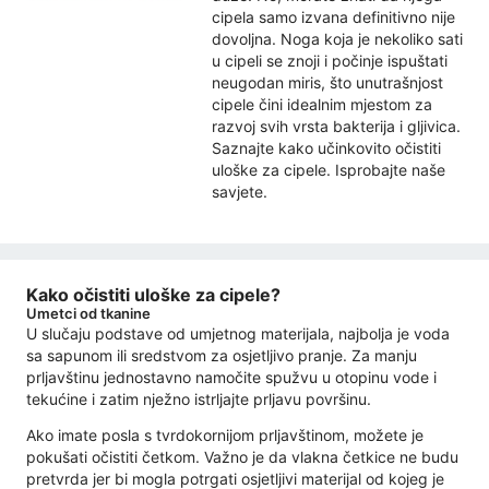
cipela samo izvana definitivno nije
dovoljna. Noga koja je nekoliko sati
u cipeli se znoji i počinje ispuštati
neugodan miris, što unutrašnjost
cipele čini idealnim mjestom za
razvoj svih vrsta bakterija i gljivica.
Saznajte kako učinkovito očistiti
uloške za cipele. Isprobajte naše
savjete.
Kako očistiti uloške za cipele?
Umetci od tkanine
U slučaju podstave od umjetnog materijala, najbolja je voda
sa sapunom ili sredstvom za osjetljivo pranje. Za manju
prljavštinu jednostavno namočite spužvu u otopinu vode i
tekućine i zatim nježno istrljajte prljavu površinu.
Ako imate posla s tvrdokornijom prljavštinom, možete je
pokušati očistiti četkom. Važno je da vlakna četkice ne budu
pretvrda jer bi mogla potrgati osjetljivi materijal od kojeg je