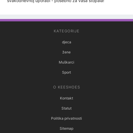
svakodnevnoj uporabi - posebno za vaša stopala!
KATEGORIJE
djeca
žene
Muškarci
Sport
O KEESHOES
Kontakt
Statut
Politika privatnosti
Sitemap