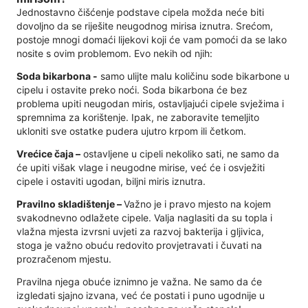
Jednostavno čišćenje podstave cipela možda neće biti
dovoljno da se riješite neugodnog mirisa iznutra. Srećom,
postoje mnogi domaći lijekovi koji će vam pomoći da se lako
nosite s ovim problemom. Evo nekih od njih:
Soda bikarbona -
samo ulijte malu količinu sode bikarbone u
cipelu i ostavite preko noći. Soda bikarbona će bez
problema upiti neugodan miris, ostavljajući cipele svježima i
spremnima za korištenje. Ipak, ne zaboravite temeljito
ukloniti sve ostatke pudera ujutro krpom ili četkom.
Vrećice čaja –
ostavljene u cipeli nekoliko sati, ne samo da
će upiti višak vlage i neugodne mirise, već će i osvježiti
cipele i ostaviti ugodan, biljni miris iznutra.
Pravilno skladištenje –
Važno je i pravo mjesto na kojem
svakodnevno odlažete cipele. Valja naglasiti da su topla i
vlažna mjesta izvrsni uvjeti za razvoj bakterija i gljivica,
stoga je važno obuću redovito provjetravati i čuvati na
prozračenom mjestu.
Pravilna njega obuće iznimno je važna. Ne samo da će
izgledati sjajno izvana, već će postati i puno ugodnije u