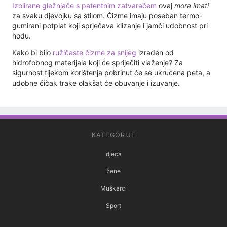
Izolirane gležnjače s patentnim zatvaračem
ovaj
mora imati
za svaku djevojku sa stilom. Čizme imaju poseban termo-
gumirani potplat koji sprječava klizanje i jamči udobnost pri
hodu.
Kako bi bilo
ružičaste čizme za snijeg
izrađen od
hidrofobnog materijala koji će spriječiti vlaženje? Za
sigurnost tijekom korištenja pobrinut će se ukrućena peta, a
udobne čičak trake olakšat će obuvanje i izuvanje.
KATEGORIJE
djeca
žene
Muškarci
Sport