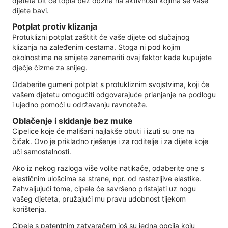
djeteta bit će topla bez obzira na aktivnosti kojima se Vaše
dijete bavi.
Potplat protiv klizanja
Protuklizni potplat zaštitit će vaše dijete od slučajnog
klizanja na zaleđenim cestama. Stoga ni pod kojim
okolnostima ne smijete zanemariti ovaj faktor kada kupujete
dječje čizme za snijeg.
Odaberite gumeni potplat s protukliznim svojstvima, koji će
vašem djetetu omogućiti odgovarajuće prianjanje na podlogu
i ujedno pomoći u održavanju ravnoteže.
Oblačenje i skidanje bez muke
Cipelice koje će mališani najlakše obuti i izuti su one na
čičak. Ovo je prikladno rješenje i za roditelje i za dijete koje
uči samostalnosti.
Ako iz nekog razloga više volite natikače, odaberite one s
elastičnim ulošcima sa strane, npr. od rastezljive elastike.
Zahvaljujući tome, cipele će savršeno pristajati uz nogu
vašeg djeteta, pružajući mu pravu udobnost tijekom
korištenja.
Cipele s patentnim zatvaračem još su jedna opcija koju