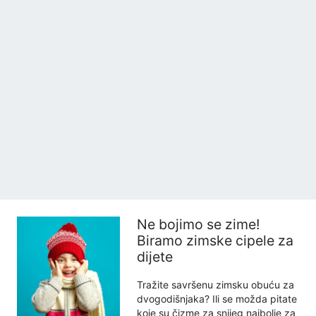
Ne bojimo se zime!
Biramo zimske cipele za
dijete
Tražite savršenu zimsku obuću za
dvogodišnjaka? Ili se možda pitate
koje su čizme za snijeg najbolje za