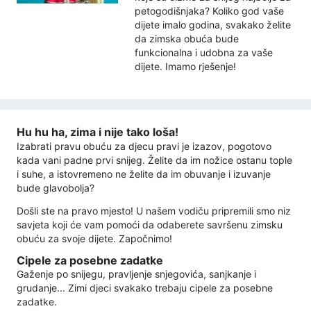
petogodišnjaka? Koliko god vaše
dijete imalo godina, svakako želite
da zimska obuća bude
funkcionalna i udobna za vaše
dijete. Imamo rješenje!
Hu hu ha, zima i nije tako loša!
Izabrati pravu obuću za djecu pravi je izazov, pogotovo
kada vani padne prvi snijeg. Želite da im nožice ostanu tople
i suhe, a istovremeno ne želite da im obuvanje i izuvanje
bude glavobolja?
Došli ste na pravo mjesto! U našem vodiču pripremili smo niz
savjeta koji će vam pomoći da odaberete savršenu zimsku
obuću za svoje dijete. Započnimo!
Cipele za posebne zadatke
Gaženje po snijegu, pravljenje snjegovića, sanjkanje i
grudanje... Zimi djeci svakako trebaju cipele za posebne
zadatke.