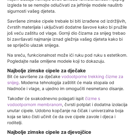
izgleda te se nemojte odlučivati ​​za jeftinije modele nauštrb
sigurnosti vašeg djeteta.
Savršene zimske cipele trebale bi biti izrađene od izdržljivih,
čvrstih materijala i uključivati ​​dodatne šavove kako bi pružile
još veću zaštitu od vlage. Gornji dio čizama za snijeg trebao
bi završavati najmanje iznad gležnja vašeg djeteta kako bi
se spriječio ulazak snijega.
Na sreću, funkcionalnost može ići ruku pod ruku s estetikom.
Pogledajte naše omiljene modele koji to dokazuju.
Najbolje zimske cipele za dječake
Bit će savršene za dječake
vodootporne trekking čizme za
snijeg
. Moderna tehnologija zaštitit će mala stopala od
hladnoće i vlage, a ujedno im omogućiti nesmetano disanje.
Također će svakodnevno polagati ispit
čizme s
vodootpornom membranom
, čvrsti potplat i dodatna izolacija
unutar cipele. Udobno kopčanje na čičak i univerzalna boja
koja se lako čisti učinit će da ove cipele zavole i djeca i
roditelji.
Najbolje zimske cipele za djevojčice