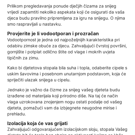
Prilikom pregledavanja ponude dječjih čizama za snijeg
vrijedi zapamtiti nekoliko aspekata koji će osigurati da vaša
djeca budu pravilno pripremljena za igru ​​na snijegu. O njima
smo raspravljali u nastavku.
Provjerite je li vodootporan i prozračan
Vodootpornost je jedna od najpoželjnijih karakteristika pri
odabiru zimske obuće za djecu. Zahvaljujući čvrstoj površini,
gornjište i potplat odlično štite od vlage i mokrih uvjeta
tipičnih za zimu.
Kako bi djetetova stopala bila suha i topla, odaberite cipele s
uskim šavovima i posebnom unutarnjom podstavom, koja će
spriječiti ulazak snijega u cipelu.
Jednako je važno da čizme za snijeg vašeg djeteta budu
izrađene od materijala koji prirodno diše. Na taj će način
vlaga uzrokovana znojenjem nogu ostati podalje od vašeg
djeteta, pomažući vam da izbjegnete neugodne mirise i
prehladu.
Izolacija koja će vas grijati
Zahvaljujući odgovarajućem izolacijskom sloju, stopala Vašeg