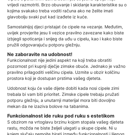
vrijedi razmotriti. Brzo obuvanje i skidanje karakteristike su o
kojima svakako treba voditi računa ako ne želite imati
glavobolju svaki put kad izađete iz kuće.
Samostalnijoj djeci pristajat će cipele na vezanje. Međutim,
uvijek provjerite jesu li vezice pravilno zavezane kako biste
izbjegli spoticanja i snijeg da uđu u cipelu, kao i kako biste
pružili odgovarajuću potporu gležnju.
Ne zaboravite na udobnost!
Funkcionalnost nije jedini aspekt na koji treba obratiti
pozornost pri kupnji dječje zimske obuće. Jednako je važno
pravilno prilagoditi veličinu cipela. Uzmite u obzir količinu
prostora koji je dostupan prstima vašeg djeteta.
Udobnost koju će vaše dijete dobiti kada nosi cipele zimi
trebala bi vam biti prioritet. Zimske cipele trebaju pružati
potporu gležnju, a unutarnji materijal mora biti dovoljno
mekan da ne izaziva bolove na tabanima.
Funkcionalnost ide ruku pod ruku s estetikom
S obzirom na vrtoglavu brzinu kojom stopala vašeg djeteta
rastu, možda ne biste željeli ulagati u skupe cipele. Ni u
kojem slučaju nemojte birati između funkcionalnosti i lijepog