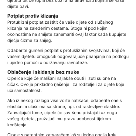
djeteta bit će topla bez obzira na aktivnosti kojima se Vaše
dijete bavi.
Potplat protiv klizanja
Protuklizni potplat zaštitit će vaše dijete od slučajnog
klizanja na zaleđenim cestama. Stoga ni pod kojim
okolnostima ne smijete zanemariti ovaj faktor kada kupujete
dječje čizme za snijeg.
Odaberite gumeni potplat s protukliznim svojstvima, koji će
vašem djetetu omogućiti odgovarajuće prianjanje na podlogu
i ujedno pomoći u održavanju ravnoteže.
Oblačenje i skidanje bez muke
Cipelice koje će mališani najlakše obuti i izuti su one na
čičak. Ovo je prikladno rješenje i za roditelje i za dijete koje
uči samostalnosti.
Ako iz nekog razloga više volite natikače, odaberite one s
elastičnim ulošcima sa strane, npr. od rastezljive elastike.
Zahvaljujući tome, cipele će savršeno pristajati uz nogu
vašeg djeteta, pružajući mu pravu udobnost tijekom
korištenja.
Cipele s patentnim zatvaračem još su jedna opcija koju