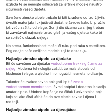
izgleda te se nemojte odlučivati ​​za jeftinije modele nauštrb
sigurnosti vašeg djeteta.
Savršene zimske cipele trebale bi biti izrađene od izdržljivih,
čvrstih materijala i uključivati ​​dodatne šavove kako bi pružile
još veću zaštitu od vlage. Gornji dio čizama za snijeg trebao
bi završavati najmanje iznad gležnja vašeg djeteta kako bi
se spriječio ulazak snijega.
Na sreću, funkcionalnost može ići ruku pod ruku s estetikom.
Pogledajte naše omiljene modele koji to dokazuju.
Najbolje zimske cipele za dječake
Bit će savršene za dječake
vodootporne trekking čizme za
snijeg
. Moderna tehnologija zaštitit će mala stopala od
hladnoće i vlage, a ujedno im omogućiti nesmetano disanje.
Također će svakodnevno polagati ispit
čizme s
vodootpornom membranom
, čvrsti potplat i dodatna izolacija
unutar cipele. Udobno kopčanje na čičak i univerzalna boja
koja se lako čisti učinit će da ove cipele zavole i djeca i
roditelji.
Najbolje zimske cipele za djevojčice