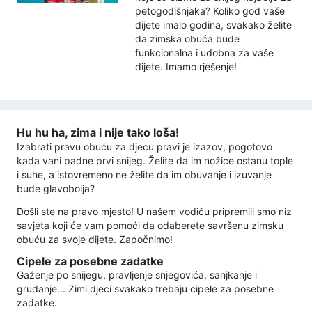
petogodišnjaka? Koliko god vaše
dijete imalo godina, svakako želite
da zimska obuća bude
funkcionalna i udobna za vaše
dijete. Imamo rješenje!
Hu hu ha, zima i nije tako loša!
Izabrati pravu obuću za djecu pravi je izazov, pogotovo
kada vani padne prvi snijeg. Želite da im nožice ostanu tople
i suhe, a istovremeno ne želite da im obuvanje i izuvanje
bude glavobolja?
Došli ste na pravo mjesto! U našem vodiču pripremili smo niz
savjeta koji će vam pomoći da odaberete savršenu zimsku
obuću za svoje dijete. Započnimo!
Cipele za posebne zadatke
Gaženje po snijegu, pravljenje snjegovića, sanjkanje i
grudanje... Zimi djeci svakako trebaju cipele za posebne
zadatke.