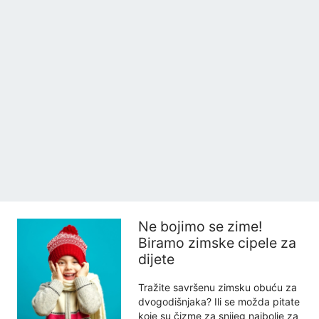
Ne bojimo se zime!
Biramo zimske cipele za
dijete
Tražite savršenu zimsku obuću za
dvogodišnjaka? Ili se možda pitate
koje su čizme za snijeg najbolje za