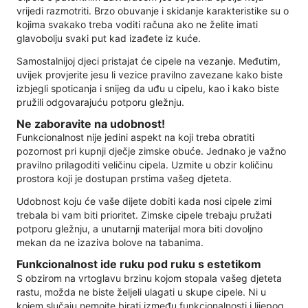
vrijedi razmotriti. Brzo obuvanje i skidanje karakteristike su o
kojima svakako treba voditi računa ako ne želite imati
glavobolju svaki put kad izađete iz kuće.
Samostalnijoj djeci pristajat će cipele na vezanje. Međutim,
uvijek provjerite jesu li vezice pravilno zavezane kako biste
izbjegli spoticanja i snijeg da uđu u cipelu, kao i kako biste
pružili odgovarajuću potporu gležnju.
Ne zaboravite na udobnost!
Funkcionalnost nije jedini aspekt na koji treba obratiti
pozornost pri kupnji dječje zimske obuće. Jednako je važno
pravilno prilagoditi veličinu cipela. Uzmite u obzir količinu
prostora koji je dostupan prstima vašeg djeteta.
Udobnost koju će vaše dijete dobiti kada nosi cipele zimi
trebala bi vam biti prioritet. Zimske cipele trebaju pružati
potporu gležnju, a unutarnji materijal mora biti dovoljno
mekan da ne izaziva bolove na tabanima.
Funkcionalnost ide ruku pod ruku s estetikom
S obzirom na vrtoglavu brzinu kojom stopala vašeg djeteta
rastu, možda ne biste željeli ulagati u skupe cipele. Ni u
kojem slučaju nemojte birati između funkcionalnosti i lijepog