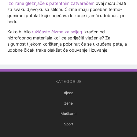
Izolirane gležnjače s patentnim zatvaračem
ovaj
mora imati
za svaku djevojku sa stilom. Čizme imaju poseban termo-
gumirani potplat koji sprječava klizanje i jamči udobnost pri
hodu.
Kako bi bilo
ružičaste čizme za snijeg
izrađen od
hidrofobnog materijala koji će spriječiti vlaženje? Za
sigurnost tijekom korištenja pobrinut će se ukrućena peta, a
udobne čičak trake olakšat će obuvanje i izuvanje.
KATEGORIJE
djeca
žene
Muškarci
Sport