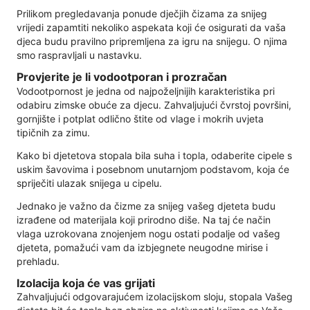
Prilikom pregledavanja ponude dječjih čizama za snijeg
vrijedi zapamtiti nekoliko aspekata koji će osigurati da vaša
djeca budu pravilno pripremljena za igru ​​na snijegu. O njima
smo raspravljali u nastavku.
Provjerite je li vodootporan i prozračan
Vodootpornost je jedna od najpoželjnijih karakteristika pri
odabiru zimske obuće za djecu. Zahvaljujući čvrstoj površini,
gornjište i potplat odlično štite od vlage i mokrih uvjeta
tipičnih za zimu.
Kako bi djetetova stopala bila suha i topla, odaberite cipele s
uskim šavovima i posebnom unutarnjom podstavom, koja će
spriječiti ulazak snijega u cipelu.
Jednako je važno da čizme za snijeg vašeg djeteta budu
izrađene od materijala koji prirodno diše. Na taj će način
vlaga uzrokovana znojenjem nogu ostati podalje od vašeg
djeteta, pomažući vam da izbjegnete neugodne mirise i
prehladu.
Izolacija koja će vas grijati
Zahvaljujući odgovarajućem izolacijskom sloju, stopala Vašeg