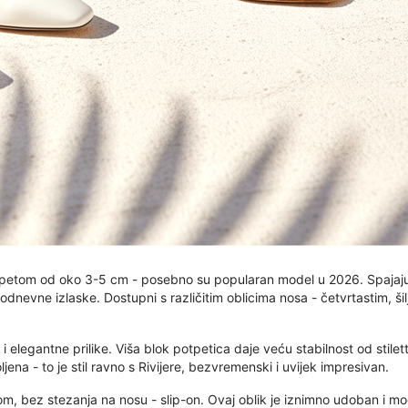
m petom od oko 3-5 cm - posebno su popularan model u 2026. Spaja
dnevne izlaske. Dostupni s različitim oblicima nosa - četvrtastim, š
legantne prilike. Viša blok potpetica daje veću stabilnost od stiletto
jena - to je stil ravno s Rivijere, bezvremenski i uvijek impresivan.
tom, bez stezanja na nosu - slip-on. Ovaj oblik je iznimno udoban i m