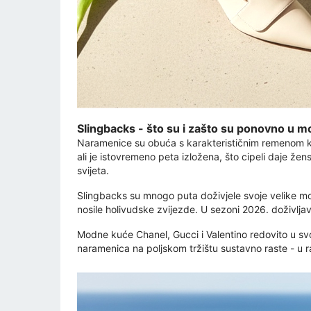
Slingbacks - što su i zašto su ponovno u m
Naramenice su obuća s karakterističnim remenom koji
ali je istovremeno peta izložena, što cipeli daje že
svijeta.
Slingbacks su mnogo puta doživjele svoje velike mod
nosile holivudske zvijezde. U sezoni 2026. doživlj
Modne kuće Chanel, Gucci i Valentino redovito u sv
naramenica na poljskom tržištu sustavno raste - u ra