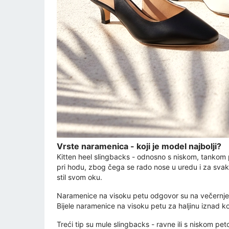
Vrste naramenica - koji je model najbolji?
Kitten heel slingbacks - odnosno s niskom, tanko
pri hodu, zbog čega se rado nose u uredu i za svako
stil svom oku.
Naramenice na visoku petu odgovor su na večernje i e
Bijele naramenice na visoku petu za haljinu iznad kol
Treći tip su mule slingbacks - ravne ili s niskom pe