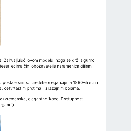
e. Zahvaljujući ovom modelu, noga se drži sigurno,
 desetljećima čini obožavatelje naramenica diljem
u postale simbol uredske elegancije, a 1990-ih su ih
, četvrtastim prstima i izražajnim bojama.
s bezvremenske, elegantne ikone. Dostupnost
egancije.