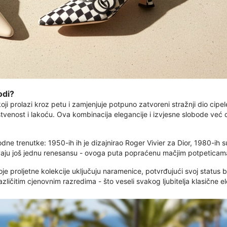
odi?
 prolazi kroz petu i zamjenjuje potpuno zatvoreni stražnji dio cipel
nstvenost i lakoću. Ova kombinacija elegancije i izvjesne slobode već
ne trenutke: 1950-ih ih je dizajnirao Roger Vivier za Dior, 1980-ih s
avaju još jednu renesansu - ovoga puta popraćenu mačjim potpeticama
oje proljetne kolekcije uključuju naramenice, potvrđujući svoj statu
zličitim cjenovnim razredima - što veseli svakog ljubitelja klasične el