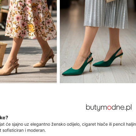
ike?
t će sjajno uz elegantno žensko odijelo, cigaret hlače ili pencil halji
t sofisticiran i moderan.