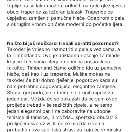
toplije pa se lako možete odlučiti na gole gležnjeve i
obući traperice za ležeran izlazak. Traperice će
uspješno zamijeniti pamučne hlače. Odabirom cipela
s okruglim vrhom bit ćete moderni do početka ljeta.
Na što bi još muškarci trebali obratiti pozornost?
Također je vrijedno razmotriti cipele s vezicama, a
la Timberlands. Ovo je prikladno rješenje za mlade
koji ne žele samo elegantno ići na posao ili na
fakultet. Timberland čizme odlično idu uz pamučne
hlače, baš kao i uz traperice. Muške mokasine
također će biti dobro rješenje, pogotovo kada su
nam potrebne odgovarajuće, elegantne zamjene.
Stoga, gospodo, ne odričite se drugih cipela za
jedan par. Možda će se pokazati da će vam ovog
proljeća trebati više različitih cipela, a ne samo
jedan elegantni par. I ne zaboravite na udobne
tenisice ili tenisice, ili možda... sportsku obuću? S
proljećem sve oživi. Ili će se možda u vama
probuditi nova sportska strast za koju će vrhunska