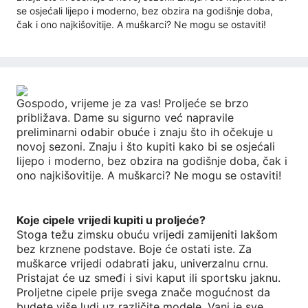
se osjećali lijepo i moderno, bez obzira na godišnje doba,
čak i ono najkišovitije. A muškarci? Ne mogu se ostaviti!
Gospodo, vrijeme je za vas! Proljeće se brzo
približava. Dame su sigurno već napravile
preliminarni odabir obuće i znaju što ih očekuje u
novoj sezoni. Znaju i što kupiti kako bi se osjećali
lijepo i moderno, bez obzira na godišnje doba, čak i
ono najkišovitije. A muškarci? Ne mogu se ostaviti!
Koje cipele vrijedi kupiti u proljeće?
Stoga težu zimsku obuću vrijedi zamijeniti lakšom
bez krznene podstave. Boje će ostati iste. Za
muškarce vrijedi odabrati jaku, univerzalnu crnu.
Pristajat će uz smeđi i sivi kaput ili sportsku jaknu.
Proljetne cipele prije svega znače mogućnost da
budete više ludi uz različite modele. Vani je sve