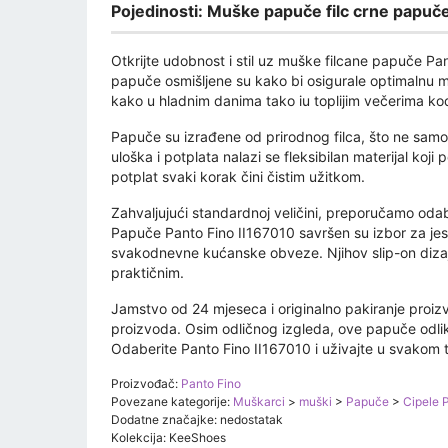
Pojedinosti: Muške papuče filc crne papuče
Otkrijte udobnost i stil uz muške filcane papuče Pan
papuče osmišljene su kako bi osigurale optimalnu m
kako u hladnim danima tako iu toplijim večerima ko
Papuče su izrađene od prirodnog filca, što ne samo 
uloška i potplata nalazi se fleksibilan materijal koji
potplat svaki korak čini čistim užitkom.
Zahvaljujući standardnoj veličini, preporučamo odabr
Papuče Panto Fino II167010 savršen su izbor za jes
svakodnevne kućanske obveze. Njihov slip-on dizajn
praktičnim.
Jamstvo od 24 mjeseca i originalno pakiranje proiz
proizvoda. Osim odličnog izgleda, ove papuče odlikuj
Odaberite Panto Fino II167010 i uživajte u svakom
Proizvođač:
Panto Fino
Povezane kategorije:
Muškarci
>
muški
>
Papuče
>
Cipele 
Dodatne značajke: nedostatak
Kolekcija: KeeShoes