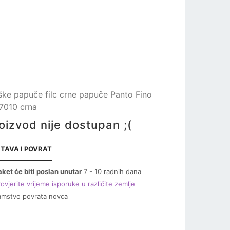
ke papuče filc crne papuče Panto Fino
67010 crna
oizvod nije dostupan ;(
TAVA I POVRAT
aket će biti poslan unutar
7 - 10 radnih dana
ovjerite vrijeme isporuke u različite zemlje
amstvo povrata novca