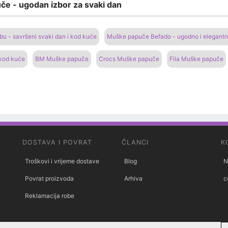
če - ugodan izbor za svaki dan
 - savršeni svaki dan i kod kuće
Muške papuče Befado - ugodno i elegantn
 kod kuće
BM Muške papuče
Crocs Muške papuče
Fila Muške papuče
DOSTAVA I POVRAT
ČLANCI
K
Troškovi i vrijeme dostave
Blog
N
Povrat proizvoda
Arhiva
c
Reklamacija robe