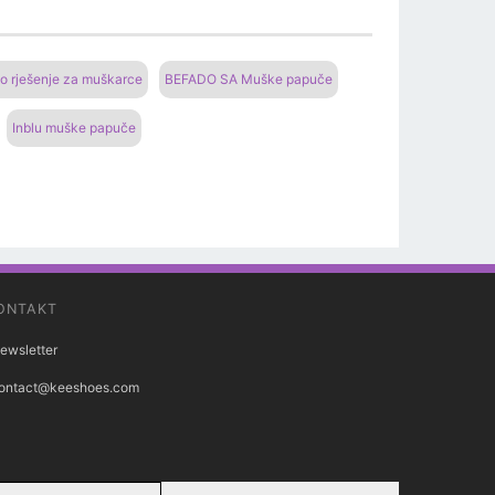
o rješenje za muškarce
BEFADO SA Muške papuče
Inblu muške papuče
ONTAKT
ewsletter
ontact@keeshoes.com