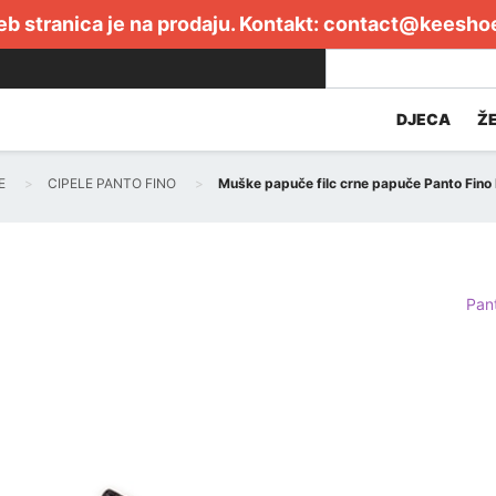
b stranica je na prodaju. Kontakt:
contact@keesho
DJECA
Ž
E
CIPELE PANTO FINO
Muške papuče filc crne papuče Panto Fino 
Pan