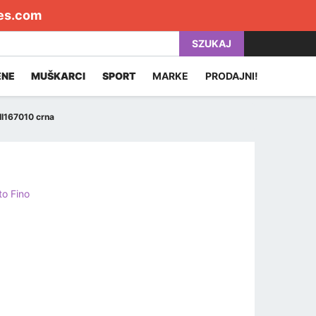
es.com
SZUKAJ
ENE
MUŠKARCI
SPORT
MARKE
PRODAJNI!
II167010 crna
to Fino