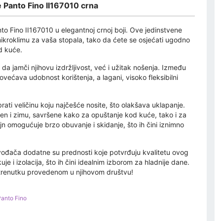
 Panto Fino II167010 crna
to Fino II167010 u elegantnoj crnoj boji. Ove jedinstvene
ikroklimu za vaša stopala, tako da ćete se osjećati ugodno
d kuće.
da jamči njihovu izdržljivost, već i užitak nošenja. Između
 povećava udobnost korištenja, a lagani, visoko fleksibilni
ati veličinu koju najčešće nosite, što olakšava uklapanje.
en i zimu, savršene kako za opuštanje kod kuće, tako i za
 omogućuje brzo obuvanje i skidanje, što ih čini iznimno
vođača dodatne su prednosti koje potvrđuju kvalitetu ovog
e i izolacija, što ih čini idealnim izborom za hladnije dane.
 trenutku provedenom u njihovom društvu!
Panto Fino