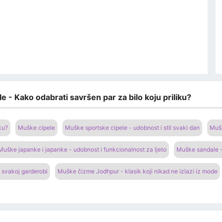
e - Kako odabrati savršen par za bilo koju priliku?
ku?
Muške cipele
Muške sportske cipele - udobnost i stil svaki dan
Mušk
Muške japanke i japanke - udobnost i funkcionalnost za ljeto
Muške sandale -
 svakoj garderobi
Muške čizme Jodhpur - klasik koji nikad ne izlazi iz mode