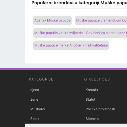
Popularni brendovi u kategoriji Muške papu
Adanex Muške papuče
Muške papuče u američkom klubu
Muške papuče velike zvijezde - Savršeni za hladne dane
Muške papuče marke Another - najkvalitetnije
KATEGORIJE
O KEESHOES
djeca
Kontakt
žene
Statut
Muškarci
Politika privatnosti
Sport
Sitemap