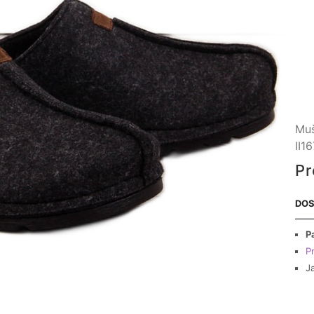
Muš
II1
Pr
DOS
P
Pr
J