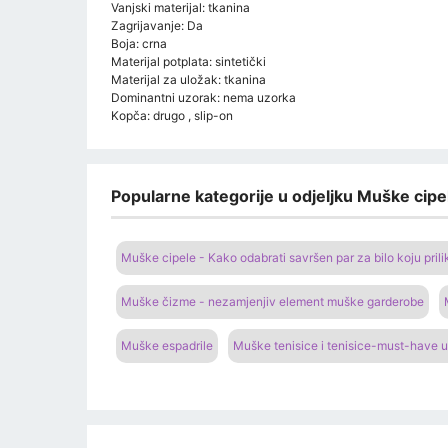
Vanjski materijal: tkanina
Zagrijavanje: Da
Boja: crna
Materijal potplata: sintetički
Materijal za uložak: tkanina
Dominantni uzorak: nema uzorka
Kopča: drugo , slip-on
Popularne kategorije u odjeljku Muške cipel
Muške cipele - Kako odabrati savršen par za bilo koju prili
Muške čizme - nezamjenjiv element muške garderobe
Muške espadrile
Muške tenisice i tenisice-must-have u