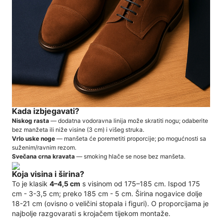
Kada izbjegavati?
Niskog rasta
— dodatna vodoravna linija može skratiti nogu; odaberite
bez manžeta ili niže visine (3 cm) i višeg struka.
Vrlo uske noge
— manšeta će poremetiti proporcije; po mogućnosti sa
suženim/ravnim rezom.
Svečana crna kravata
— smoking hlače se nose bez manšeta.
Koja visina i širina?
To je klasik
4–4,5 cm
s visinom od 175–185 cm. Ispod 175
cm - 3-3,5 cm; preko 185 cm - 5 cm. Širina nogavice dolje
18-21 cm (ovisno o veličini stopala i figuri). O proporcijama je
najbolje razgovarati s krojačem tijekom montaže.