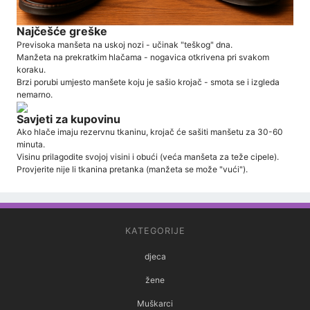
Najčešće greške
Previsoka manšeta na uskoj nozi - učinak "teškog" dna.
Manžeta na prekratkim hlačama - nogavica otkrivena pri svakom
koraku.
Brzi porubi umjesto manšete koju je sašio krojač - smota se i izgleda
nemarno.
Savjeti za kupovinu
Ako hlače imaju rezervnu tkaninu, krojač će sašiti manšetu za 30-60
minuta.
Visinu prilagodite svojoj visini i obući (veća manšeta za teže cipele).
Provjerite nije li tkanina pretanka (manžeta se može "vući").
KATEGORIJE
djeca
žene
Muškarci