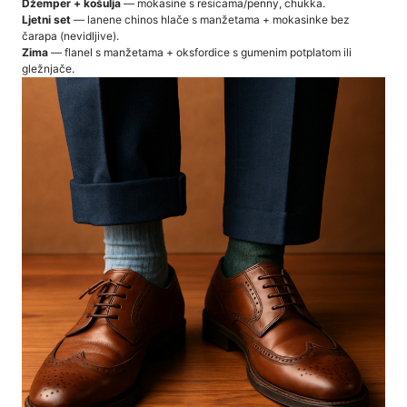
Džemper + košulja
— mokasine s resicama/penny, chukka.
Ljetni set
— lanene chinos hlače s manžetama + mokasinke bez
čarapa (nevidljive).
Zima
— flanel s manžetama + oksfordice s gumenim potplatom ili
gležnjače.