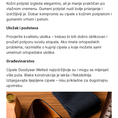
Kožni potplat izgleda elegantno, ali je manje praktičan po
vlažnom vremenu. Gumeni potplat nudi bolje prianjanje i
izdržljiviji je. Dobar kompromis su cipele s kožnim potplatom i
gumenim vrhom i petom.
Uložak i podstava
Provjerite kvalitetu uloška – trebao bi biti dobro oblikovan i
pružati potporu svodu stopala. Ako imate ortopedskih
problema, razmislite o kupnji cipela u koje možete sami
umetnuti ortopedske uloške.
Građevinarstvo
Cipele Goodyear Welted najizdržljivije su i mogu se mijenjati
više puta. Blake konstrukcija je lakša i fleksibilnija.
Izbjegavajte lijepljene cipele – nisu prikladne za dugotrajnu
upotrebu.