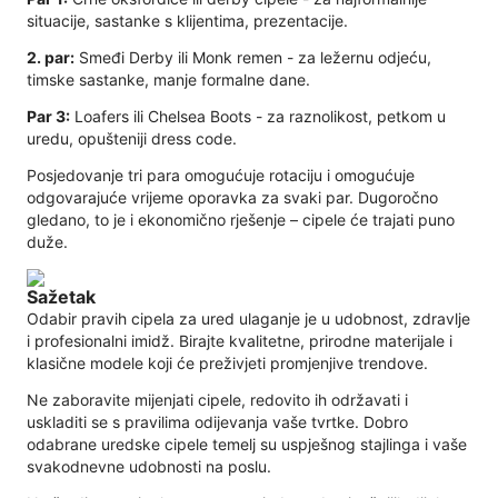
situacije, sastanke s klijentima, prezentacije.
2. par:
Smeđi Derby ili Monk remen - za ležernu odjeću,
timske sastanke, manje formalne dane.
Par 3:
Loafers ili Chelsea Boots - za raznolikost, petkom u
uredu, opušteniji dress code.
Posjedovanje tri para omogućuje rotaciju i omogućuje
odgovarajuće vrijeme oporavka za svaki par. Dugoročno
gledano, to je i ekonomično rješenje – cipele će trajati puno
duže.
Sažetak
Odabir pravih cipela za ured ulaganje je u udobnost, zdravlje
i profesionalni imidž. Birajte kvalitetne, prirodne materijale i
klasične modele koji će preživjeti promjenjive trendove.
Ne zaboravite mijenjati cipele, redovito ih održavati i
uskladiti se s pravilima odijevanja vaše tvrtke. Dobro
odabrane uredske cipele temelj su uspješnog stajlinga i vaše
svakodnevne udobnosti na poslu.