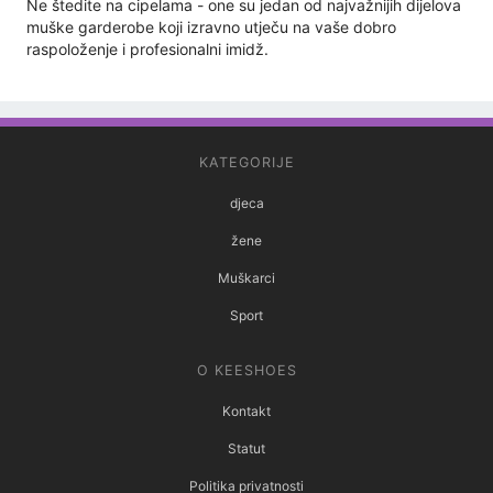
Ne štedite na cipelama - one su jedan od najvažnijih dijelova
muške garderobe koji izravno utječu na vaše dobro
raspoloženje i profesionalni imidž.
KATEGORIJE
djeca
žene
Muškarci
Sport
O KEESHOES
Kontakt
Statut
Politika privatnosti