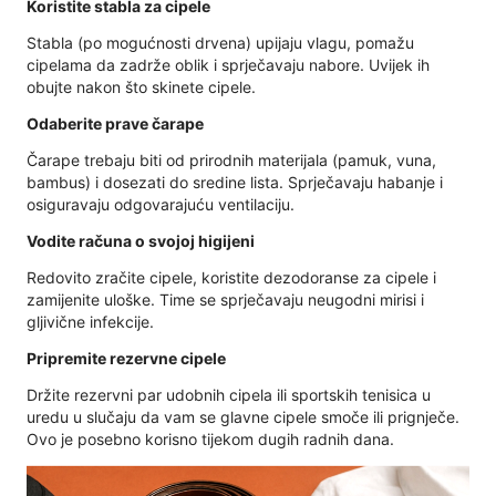
Koristite stabla za cipele
Stabla (po mogućnosti drvena) upijaju vlagu, pomažu
cipelama da zadrže oblik i sprječavaju nabore. Uvijek ih
obujte nakon što skinete cipele.
Odaberite prave čarape
Čarape trebaju biti od prirodnih materijala (pamuk, vuna,
bambus) i dosezati do sredine lista. Sprječavaju habanje i
osiguravaju odgovarajuću ventilaciju.
Vodite računa o svojoj higijeni
Redovito zračite cipele, koristite dezodoranse za cipele i
zamijenite uloške. Time se sprječavaju neugodni mirisi i
gljivične infekcije.
Pripremite rezervne cipele
Držite rezervni par udobnih cipela ili sportskih tenisica u
uredu u slučaju da vam se glavne cipele smoče ili prignječe.
Ovo je posebno korisno tijekom dugih radnih dana.