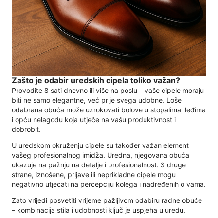
Zašto je odabir uredskih cipela toliko važan?
Provodite 8 sati dnevno ili više na poslu – vaše cipele moraju
biti ne samo elegantne, već prije svega udobne. Loše
odabrana obuća može uzrokovati bolove u stopalima, leđima
i opću nelagodu koja utječe na vašu produktivnost i
dobrobit.
U uredskom okruženju cipele su također važan element
vašeg profesionalnog imidža. Uredna, njegovana obuća
ukazuje na pažnju na detalje i profesionalnost. S druge
strane, iznošene, prljave ili neprikladne cipele mogu
negativno utjecati na percepciju kolega i nadređenih o vama.
Zato vrijedi posvetiti vrijeme pažljivom odabiru radne obuće
– kombinacija stila i udobnosti ključ je uspjeha u uredu.