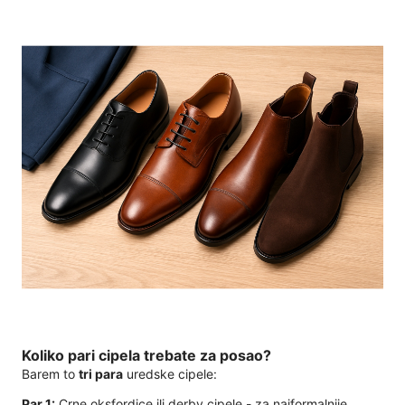
Koliko pari cipela trebate za posao?
Barem to
tri para
uredske cipele:
Par 1:
Crne oksfordice ili derby cipele - za najformalnije