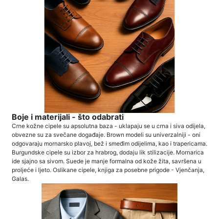
Boje i materijali - što odabrati
Crne kožne cipele su apsolutna baza - uklapaju se u crna i siva odijela,
obvezne su za svečane događaje. Brown modeli su univerzalniji - oni
odgovaraju mornarsko plavoj, bež i smeđim odijelima, kao i trapericama.
Burgundske cipele su izbor za hrabrog, dodaju lik stilizacije. Mornarica
ide sjajno sa sivom. Suede je manje formalna od kože žita, savršena u
proljeće i ljeto. Oslikane cipele, knjiga za posebne prigode - Vjenčanja,
Galas.