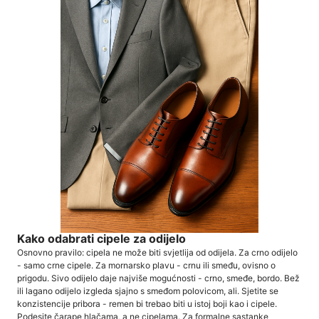
Kako odabrati cipele za odijelo
Osnovno pravilo: cipela ne može biti svjetlija od odijela. Za crno odijelo
- samo crne cipele. Za mornarsko plavu - crnu ili smeđu, ovisno o
prigodu. Sivo odijelo daje najviše mogućnosti - crno, smeđe, bordo. Bež
ili lagano odijelo izgleda sjajno s smeđom polovicom, ali. Sjetite se
konzistencije pribora - remen bi trebao biti u istoj boji kao i cipele.
Podesite čarape hlačama, a ne cipelama. Za formalne sastanke