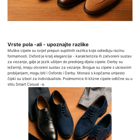
Vrste pola -ali - upoznajte razlike
Muške cipele su svijet prepun suptilnih razlika koje određuju razinu
formalnosti. Oxford je kralj elegancije - karakterizira ih zatvoreni sustav
za vezanje, gdje je jezik ušiljen do prednjeg dijela cipele. Derby su
ležerniji, imaju otvoreni sustav za vezanje. Brogue su cipele s ukrasnim
probijanjem, mogu biti i Oxfords i Derby. Monasi s kopčama umjesto
čipki su izbori za individualiste. Podmornice ili klizne cipele odlične su u
stilu Smart Casual -a.