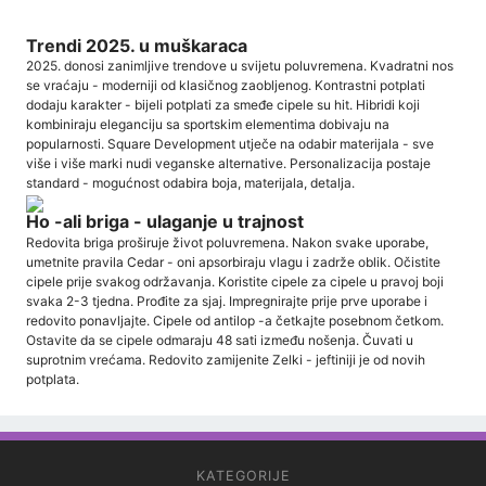
Trendi 2025. u muškaraca
2025. donosi zanimljive trendove u svijetu poluvremena. Kvadratni nos
se vraćaju - moderniji od klasičnog zaobljenog. Kontrastni potplati
dodaju karakter - bijeli potplati za smeđe cipele su hit. Hibridi koji
kombiniraju eleganciju sa sportskim elementima dobivaju na
popularnosti. Square Development utječe na odabir materijala - sve
više i više marki nudi veganske alternative. Personalizacija postaje
standard - mogućnost odabira boja, materijala, detalja.
Ho -ali briga - ulaganje u trajnost
Redovita briga proširuje život poluvremena. Nakon svake uporabe,
umetnite pravila Cedar - oni apsorbiraju vlagu i zadrže oblik. Očistite
cipele prije svakog održavanja. Koristite cipele za cipele u pravoj boji
svaka 2-3 tjedna. Prođite za sjaj. Impregnirajte prije prve uporabe i
redovito ponavljajte. Cipele od antilop -a četkajte posebnom četkom.
Ostavite da se cipele odmaraju 48 sati između nošenja. Čuvati u
suprotnim vrećama. Redovito zamijenite Zelki - jeftiniji je od novih
potplata.
KATEGORIJE