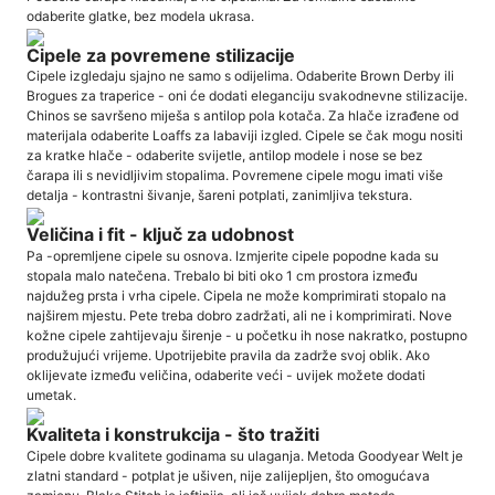
odaberite glatke, bez modela ukrasa.
Cipele za povremene stilizacije
Cipele izgledaju sjajno ne samo s odijelima. Odaberite Brown Derby ili
Brogues za traperice - oni će dodati eleganciju svakodnevne stilizacije.
Chinos se savršeno miješa s antilop pola kotača. Za hlače izrađene od
materijala odaberite Loaffs za labaviji izgled. Cipele se čak mogu nositi
za kratke hlače - odaberite svijetle, antilop modele i nose se bez
čarapa ili s nevidljivim stopalima. Povremene cipele mogu imati više
detalja - kontrastni šivanje, šareni potplati, zanimljiva tekstura.
Veličina i fit - ključ za udobnost
Pa -opremljene cipele su osnova. Izmjerite cipele popodne kada su
stopala malo natečena. Trebalo bi biti oko 1 cm prostora između
najdužeg prsta i vrha cipele. Cipela ne može komprimirati stopalo na
najširem mjestu. Pete treba dobro zadržati, ali ne i komprimirati. Nove
kožne cipele zahtijevaju širenje - u početku ih nose nakratko, postupno
produžujući vrijeme. Upotrijebite pravila da zadrže svoj oblik. Ako
oklijevate između veličina, odaberite veći - uvijek možete dodati
umetak.
Kvaliteta i konstrukcija - što tražiti
Cipele dobre kvalitete godinama su ulaganja. Metoda Goodyear Welt je
zlatni standard - potplat je ušiven, nije zalijepljen, što omogućava