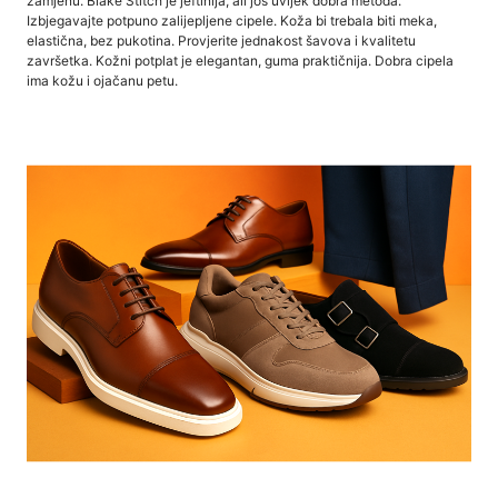
zamjenu. Blake Stitch je jeftinija, ali još uvijek dobra metoda.
Izbjegavajte potpuno zalijepljene cipele. Koža bi trebala biti meka,
elastična, bez pukotina. Provjerite jednakost šavova i kvalitetu
završetka. Kožni potplat je elegantan, guma praktičnija. Dobra cipela
ima kožu i ojačanu petu.