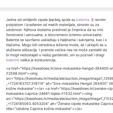
Jedna od omiljenih cipela ljepšeg spola su
balerina
. S ravnim
potplatom i izrađenim od mekih materijala, sinonim su za
udobnost. Njihova dodatna prednost je činjenica da su vrlo
ženstvene i senzualne, a istovremeno iznimno univerzalne.
Balerine se savršeno usklađuju s haljinama i suknjama, kao i s
hlačama. Mogu biti odrednica ležerne mode, ali i uklopiti se u
službene stilizacije. I premda većina nas ne može zamisliti da
bi mogli nedostajati u našoj garderobi, oni su poznati i dragi
balerine
velika je konkurencija.
<a href="https://keeshoes.hr/sive-mokasinke-hengst-264400-si
i12598.html"><img
src="https://keeshoes.hr/media/ale/auction_image/image1_125
_=1724183707.318119" alt="Sive mokasinke Hengst 264400" tit
kožne mokasine"></a> <a href="https://keeshoes.hr/zenske-cip
mokasinke-caprice-24661-bijela-i11532.html"><img
src="https://keeshoes.hr/media/ale/auction_image/image1_115
_=1724185063.4053204" alt="Ženske cipele mokasinke Capric
title="Udobne Caprice kožne mokasine"></a>