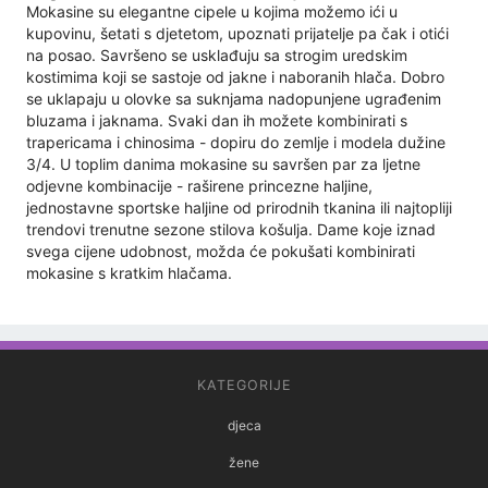
Mokasine su elegantne cipele u kojima možemo ići u
kupovinu, šetati s djetetom, upoznati prijatelje pa čak i otići
na posao. Savršeno se usklađuju sa strogim uredskim
kostimima koji se sastoje od jakne i naboranih hlača. Dobro
se uklapaju u olovke sa suknjama nadopunjene ugrađenim
bluzama i jaknama. Svaki dan ih možete kombinirati s
trapericama i chinosima - dopiru do zemlje i modela dužine
3/4. U toplim danima mokasine su savršen par za ljetne
odjevne kombinacije - raširene princezne haljine,
jednostavne sportske haljine od prirodnih tkanina ili najtopliji
trendovi trenutne sezone stilova košulja. Dame koje iznad
svega cijene udobnost, možda će pokušati kombinirati
mokasine s kratkim hlačama.
KATEGORIJE
djeca
žene