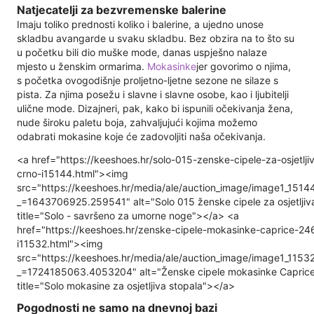
Natjecatelji za bezvremenske balerine
Imaju toliko prednosti koliko i balerine, a ujedno unose
skladbu avangarde u svaku skladbu. Bez obzira na to što su
u početku bili dio muške mode, danas uspješno nalaze
mjesto u ženskim ormarima.
Mokasinke
jer govorimo o njima,
s početka ovogodišnje proljetno-ljetne sezone ne silaze s
pista. Za njima posežu i slavne i slavne osobe, kao i ljubitelji
ulične mode. Dizajneri, pak, kako bi ispunili očekivanja žena,
nude široku paletu boja, zahvaljujući kojima možemo
odabrati mokasine koje će zadovoljiti naša očekivanja.
<a href="https://keeshoes.hr/solo-015-zenske-cipele-za-osjetlji
crno-i15144.html"><img
src="https://keeshoes.hr/media/ale/auction_image/image1_151
_=1643706925.259541" alt="Solo 015 ženske cipele za osjetljiv
title="Solo - savršeno za umorne noge"></a> <a
href="https://keeshoes.hr/zenske-cipele-mokasinke-caprice-246
i11532.html"><img
src="https://keeshoes.hr/media/ale/auction_image/image1_115
_=1724185063.4053204" alt="Ženske cipele mokasinke Capric
title="Solo mokasine za osjetljiva stopala"></a>
Pogodnosti ne samo na dnevnoj bazi