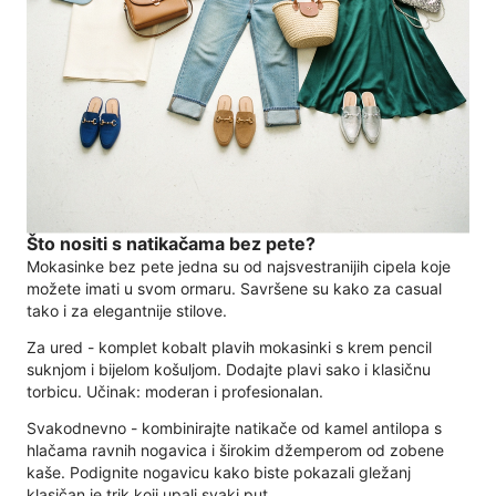
Što nositi s natikačama bez pete?
Mokasinke bez pete jedna su od najsvestranijih cipela koje
možete imati u svom ormaru. Savršene su kako za casual
tako i za elegantnije stilove.
Za ured - komplet kobalt plavih mokasinki s krem ​​pencil
suknjom i bijelom košuljom. Dodajte plavi sako i klasičnu
torbicu. Učinak: moderan i profesionalan.
Svakodnevno - kombinirajte natikače od kamel antilopa s
hlačama ravnih nogavica i širokim džemperom od zobene
kaše. Podignite nogavicu kako biste pokazali gležanj
klasičan je trik koji upali svaki put.