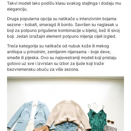
Takvi modeli lako podižu klasu svakog stajlinga i dodaju mu
eleganciju.
Druga popularna opcija su natikače u intenzivnim bojama
sezone - kobalt, smaragd ili bordo. Savršen su naglasak u
boji za potpuno prigušene kombinacije u bijeloj, bež ili sivoj
boji. Jedan izražajni element potpuno mijenja cijeli izgled.
Treća kategorija su natikače od nubuk kože ili mekog
antilopa u prirodnim, zemljanim nijansama - boje deve,
smeđe ili pijeska. Ovo su najsvestraniji modeli koji pristaju
gotovo uz sve i izvrstan su izbor za ljude koji traže
bezvremensku obuću za više sezona.