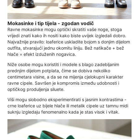
Mokasinke i tip tijela - zgodan vodič
Ravne mokasinke mogu optički skratiti vaše noge, stoga
vrijedi znati kako ih nositi kako biste uvijek izgledali dobro.
Najvažnije pravilo: loaferice uskladite bojom s donjim dijelom
outfita, stvarajući jednu okomitu liniju. Bež natikače + bež
hlače = efekt izduženih nogavica.
Niže osobe mogu koristiti i modele s blago zadebljanim
prednjim dijelom potplata, čime se dobiva nekoliko
centimetara visine, a da se ne mijenja cjelokupni karakter
ravne cipele. Savršen je kompromis između udobnosti i
optičkog produljenja siluete.
Viši mogu slobodno eksperimentirati s jasnim kontrastima -
crne loaferice uz bijele hlače ili metalik cipele uz tamnu midi
suknju izgledaju fenomenalno kada je stas visok i vitak.