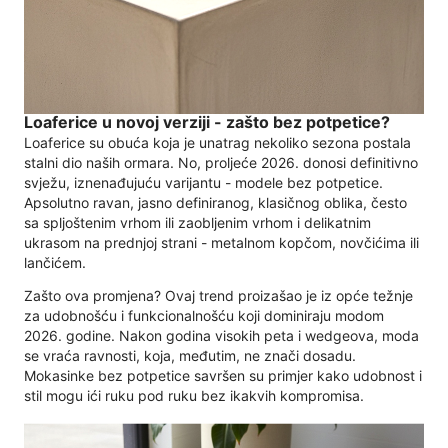
Loaferice u novoj verziji - zašto bez potpetice?
Loaferice su obuća koja je unatrag nekoliko sezona postala
stalni dio naših ormara. No, proljeće 2026. donosi definitivno
svježu, iznenađujuću varijantu - modele bez potpetice.
Apsolutno ravan, jasno definiranog, klasičnog oblika, često
sa spljoštenim vrhom ili zaobljenim vrhom i delikatnim
ukrasom na prednjoj strani - metalnom kopčom, novčićima ili
lančićem.
Zašto ova promjena? Ovaj trend proizašao je iz opće težnje
za udobnošću i funkcionalnošću koji dominiraju modom
2026. godine. Nakon godina visokih peta i wedgeova, moda
se vraća ravnosti, koja, međutim, ne znači dosadu.
Mokasinke bez potpetice savršen su primjer kako udobnost i
stil mogu ići ruku pod ruku bez ikakvih kompromisa.