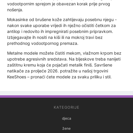
vodootpornim sprejom je obavezan korak prije prvog
nošenja.
Mokasinke od brušene kože zahtijevaju posebnu njegu -
nakon svake uporabe vrijedi ih nježno očistiti četkom za
antilop i redovito ih impregnirati posebnim pripravkom.
Izbjegavajte ih nositi na kiši ili na mokroj travi bez
prethodnog vodootpornog premaza.
Metalne modele možete čistiti mekom, vlažnom krpom bez
upotrebe agresivnih sredstava. Na bljeskove treba nanijeti
zaštitnu kremu koja će pojačati metalik finiš. Savršene
natikače za proljeće 2026. potražite u našoj trgovini
KeeShoes – pronaći ćete modele za svaku priliku i stil.
KATEGORIJE
djeca
žene