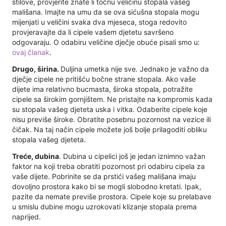
stilove, provjerite znate li točnu veličinu stopala vašeg
mališana. Imajte na umu da se ova sićušna stopala mogu
mijenjati u veličini svaka dva mjeseca, stoga redovito
provjeravajte da li cipele vašem djetetu savršeno
odgovaraju. O odabiru veličine dječje obuće pisali smo u:
ovaj članak
.
Drugo, širina.
Duljina umetka nije sve. Jednako je važno da
dječje cipele ne pritišću bočne strane stopala. Ako vaše
dijete ima relativno bucmasta, široka stopala, potražite
cipele sa širokim gornjištem. Ne pristajte na kompromis kada
su stopala vašeg djeteta uska i vitka. Odaberite cipele koje
nisu previše široke. Obratite posebnu pozornost na vezice ili
čičak. Na taj način cipele možete još bolje prilagoditi obliku
stopala vašeg djeteta.
Treće, dubina
. Dubina u cipelici još je jedan iznimno važan
faktor na koji treba obratiti pozornost pri odabiru cipela za
vaše dijete. Pobrinite se da prstići vašeg mališana imaju
dovoljno prostora kako bi se mogli slobodno kretati. Ipak,
pazite da nemate previše prostora. Cipele koje su prelabave
u smislu dubine mogu uzrokovati klizanje stopala prema
naprijed.