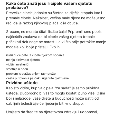
Kako ćete znati jesu li cipele vašem djetetu
prelabave?
Prevelike cipele jednako su štetne za dječja stopala kao i
premale cipele. Nažalost, većina male djece ne može jasno
reći da je razlog njihovog plača loša obuća.
Srećom, ne morate čitati listiće čaja! Pripremili smo popis
najčešćih znakova da bi cipele vašeg djeteta trebale
pričekati dok noge ne narastu, a vi što prije potražite manje
modele koji bolje pristaju. Evo ih:
iskliznuće pete iz cipele tijekom hodanja
manja aktivnost djeteta
vidljivi mjehurići
smetnje u hodu
problemi s održavanjem ravnoteže
česta putovanja pa čak i uganute gležnjeve
Prividne uštede
Kao što vidite, kupnja cipela "za sada" je samo prividna
ušteda. Dugoročno bi vas to moglo koštati puno više! Osim
boli i nelagode, vaše dijete u budućnosti može patiti od
ozbiljnih bolesti čije će liječenje biti vrlo skupo.
Umjesto da štedite na djetetovom zdravlju i udobnosti,