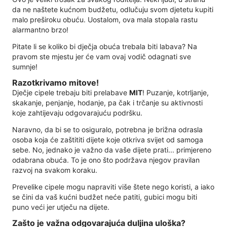
da ne naštete kućnom budžetu, odlučuju svom djetetu kupiti
malo preširoku obuću. Uostalom, ova mala stopala rastu
alarmantno brzo!
Pitate li se koliko bi dječja obuća trebala biti labava? Na
pravom ste mjestu jer će vam ovaj vodič odagnati sve
sumnje!
Razotkrivamo mitove!
Dječje cipele trebaju biti prelabave
MIT
! Puzanje, kotrljanje,
skakanje, penjanje, hodanje, pa čak i trčanje su aktivnosti
koje zahtijevaju odgovarajuću podršku.
Naravno, da bi se to osiguralo, potrebna je brižna odrasla
osoba koja će zaštititi dijete koje otkriva svijet od samoga
sebe. No, jednako je važno da vaše dijete prati... primjereno
odabrana obuća. To je ono što podržava njegov pravilan
razvoj na svakom koraku.
Prevelike cipele mogu napraviti više štete nego koristi, a iako
se čini da vaš kućni budžet neće patiti, gubici mogu biti
puno veći jer utječu na dijete.
Zašto je važna odgovarajuća duljina uloška?