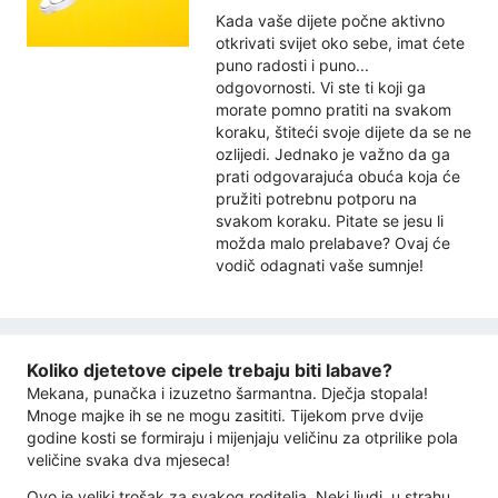
Kada vaše dijete počne aktivno
otkrivati ​​svijet oko sebe, imat ćete
puno radosti i puno...
odgovornosti. Vi ste ti koji ga
morate pomno pratiti na svakom
koraku, štiteći svoje dijete da se ne
ozlijedi. Jednako je važno da ga
prati odgovarajuća obuća koja će
pružiti potrebnu potporu na
svakom koraku. Pitate se jesu li
možda malo prelabave? Ovaj će
vodič odagnati vaše sumnje!
Koliko djetetove cipele trebaju biti labave?
Mekana, punačka i izuzetno šarmantna. Dječja stopala!
Mnoge majke ih se ne mogu zasititi. Tijekom prve dvije
godine kosti se formiraju i mijenjaju veličinu za otprilike pola
veličine svaka dva mjeseca!
Ovo je veliki trošak za svakog roditelja. Neki ljudi, u strahu