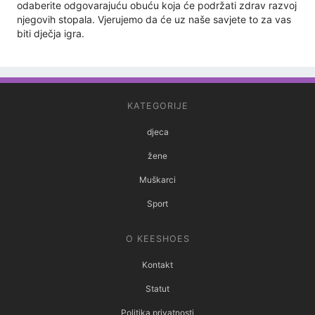
odaberite odgovarajuću obuću koja će podržati zdrav razvoj
njegovih stopala. Vjerujemo da će uz naše savjete to za vas
biti dječja igra.
KATEGORIJE
djeca
žene
Muškarci
Sport
O KEESHOES
Kontakt
Statut
Politika privatnosti