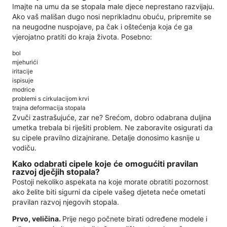
Imajte na umu da se stopala male djece neprestano razvijaju.
Ako vaš mališan dugo nosi neprikladnu obuću, pripremite se
na neugodne nuspojave, pa čak i oštećenja koja će ga
vjerojatno pratiti do kraja života. Posebno:
bol
mjehurići
iritacije
ispisuje
modrice
problemi s cirkulacijom krvi
trajna deformacija stopala
Zvuči zastrašujuće, zar ne? Srećom, dobro odabrana duljina
umetka trebala bi riješiti problem. Ne zaboravite osigurati da
su cipele pravilno dizajnirane. Detalje donosimo kasnije u
vodiču.
Kako odabrati cipele koje će omogućiti pravilan
razvoj dječjih stopala?
Postoji nekoliko aspekata na koje morate obratiti pozornost
ako želite biti sigurni da cipele vašeg djeteta neće ometati
pravilan razvoj njegovih stopala.
Prvo, veličina.
Prije nego počnete birati određene modele i