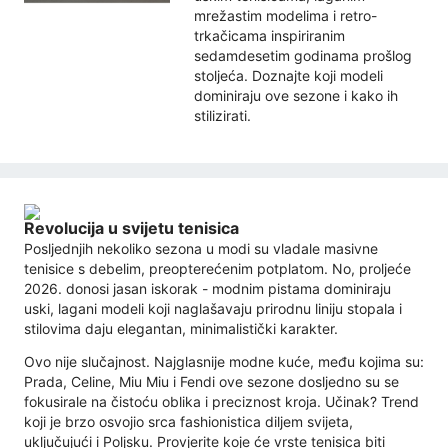
mrežastim modelima i retro-
trkačicama inspiriranim
sedamdesetim godinama prošlog
stoljeća. Doznajte koji modeli
dominiraju ove sezone i kako ih
stilizirati.
Revolucija u svijetu tenisica
Posljednjih nekoliko sezona u modi su vladale masivne
tenisice s debelim, preopterećenim potplatom. No, proljeće
2026. donosi jasan iskorak - modnim pistama dominiraju
uski, lagani modeli koji naglašavaju prirodnu liniju stopala i
stilovima daju elegantan, minimalistički karakter.
Ovo nije slučajnost. Najglasnije modne kuće, među kojima su:
Prada, Celine, Miu Miu i Fendi ove sezone dosljedno su se
fokusirale na čistoću oblika i preciznost kroja. Učinak? Trend
koji je brzo osvojio srca fashionistica diljem svijeta,
uključujući i Poljsku. Provjerite koje će vrste tenisica biti