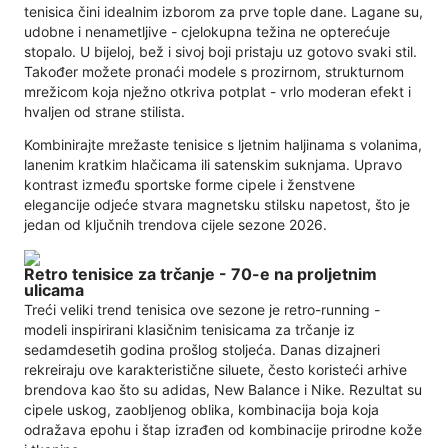
tenisica čini idealnim izborom za prve tople dane. Lagane su,
udobne i nenametljive - cjelokupna težina ne opterećuje
stopalo. U bijeloj, bež i sivoj boji pristaju uz gotovo svaki stil.
Također možete pronaći modele s prozirnom, strukturnom
mrežicom koja nježno otkriva potplat - vrlo moderan efekt i
hvaljen od strane stilista.
Kombinirajte mrežaste tenisice s ljetnim haljinama s volanima,
lanenim kratkim hlačicama ili satenskim suknjama. Upravo
kontrast između sportske forme cipele i ženstvene
elegancije odjeće stvara magnetsku stilsku napetost, što je
jedan od ključnih trendova cijele sezone 2026.
Retro tenisice za trčanje - 70-e na proljetnim
ulicama
Treći veliki trend tenisica ove sezone je retro-running -
modeli inspirirani klasičnim tenisicama za trčanje iz
sedamdesetih godina prošlog stoljeća. Danas dizajneri
rekreiraju ove karakteristične siluete, često koristeći arhive
brendova kao što su adidas, New Balance i Nike. Rezultat su
cipele uskog, zaobljenog oblika, kombinacija boja koja
odražava epohu i štap izrađen od kombinacije prirodne kože