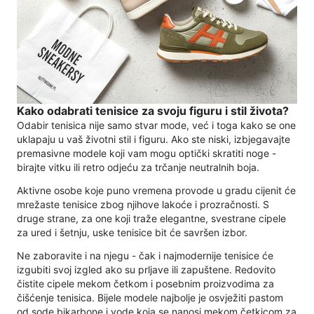
Kako odabrati tenisice za svoju figuru i stil života?
Odabir tenisica nije samo stvar mode, već i toga kako se one
uklapaju u vaš životni stil i figuru. Ako ste niski, izbjegavajte
premasivne modele koji vam mogu optički skratiti noge -
birajte vitku ili retro odjeću za trčanje neutralnih boja.
Aktivne osobe koje puno vremena provode u gradu cijenit će
mrežaste tenisice zbog njihove lakoće i prozračnosti. S
druge strane, za one koji traže elegantne, svestrane cipele
za ured i šetnju, uske tenisice bit će savršen izbor.
Ne zaboravite i na njegu - čak i najmodernije tenisice će
izgubiti svoj izgled ako su prljave ili zapuštene. Redovito
čistite cipele mekom četkom i posebnim proizvodima za
čišćenje tenisica. Bijele modele najbolje je osvježiti pastom
od sode bikarbone i vode koja se nanosi mekom četkicom za