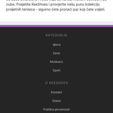
zube. Posjetite KeeShoes i provjerite našu punu kolekciju
proljetnih tenisica - sigurno ćete pronaći par koji ćete voljeti.
KATEGORIJE
djeca
žene
Muškarci
Sport
O KEESHOES
Kontakt
Statut
Politika privatnosti