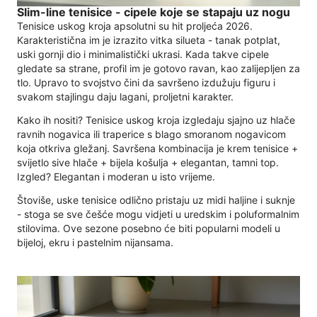
Slim-line tenisice - cipele koje se stapaju uz nogu
Tenisice uskog kroja apsolutni su hit proljeća 2026.
Karakteristična im je izrazito vitka silueta - tanak potplat,
uski gornji dio i minimalistički ukrasi. Kada takve cipele
gledate sa strane, profil im je gotovo ravan, kao zalijepljen za
tlo. Upravo to svojstvo čini da savršeno izdužuju figuru i
svakom stajlingu daju lagani, proljetni karakter.
Kako ih nositi? Tenisice uskog kroja izgledaju sjajno uz hlače
ravnih nogavica ili traperice s blago smoranom nogavicom
koja otkriva gležanj. Savršena kombinacija je krem ​​tenisice +
svijetlo sive hlače + bijela košulja + elegantan, tamni top.
Izgled? Elegantan i moderan u isto vrijeme.
Štoviše, uske tenisice odlično pristaju uz midi haljine i suknje
- stoga se sve češće mogu vidjeti u uredskim i poluformalnim
stilovima. Ove sezone posebno će biti popularni modeli u
bijeloj, ekru i pastelnim nijansama.