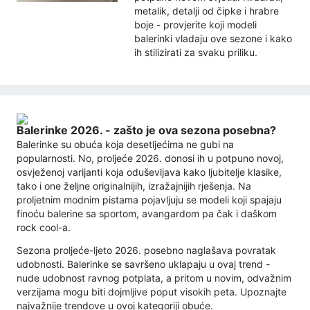
metalik, detalji od čipke i hrabre
boje - provjerite koji modeli
balerinki vladaju ove sezone i kako
ih stilizirati za svaku priliku.
Balerinke 2026. - zašto je ova sezona posebna?
Balerinke su obuća koja desetljećima ne gubi na
popularnosti. No, proljeće 2026. donosi ih u potpuno novoj,
osvježenoj varijanti koja oduševljava kako ljubitelje klasike,
tako i one željne originalnijih, izražajnijih rješenja. Na
proljetnim modnim pistama pojavljuju se modeli koji spajaju
finoću balerine sa sportom, avangardom pa čak i daškom
rock cool-a.
Sezona proljeće-ljeto 2026. posebno naglašava povratak
udobnosti. Balerinke se savršeno uklapaju u ovaj trend -
nude udobnost ravnog potplata, a pritom u novim, odvažnim
verzijama mogu biti dojmljive poput visokih peta. Upoznajte
najvažnije trendove u ovoj kategoriji obuće.