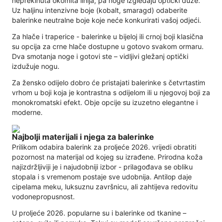
neprekinuta okomita linija, pa noge izgledaju optički duže.
Uz haljinu intenzivne boje (kobalt, smaragd) odaberite
balerinke neutralne boje koje neće konkurirati vašoj odjeći.
Za hlače i traperice - balerinke u bijeloj ili crnoj boji klasična
su opcija za crne hlače dostupne u gotovo svakom ormaru.
Dva smotanja noge i gotovi ste – vidljivi gležanj optički
izdužuje nogu.
Za žensko odijelo dobro će pristajati balerinke s četvrtastim
vrhom u boji koja je kontrastna s odijelom ili u njegovoj boji za
monokromatski efekt. Obje opcije su izuzetno elegantne i
moderne.
Najbolji materijali i njega za balerinke
Prilikom odabira balerink za proljeće 2026. vrijedi obratiti
pozornost na materijal od kojeg su izrađene. Prirodna koža
najizdržljiviji je i najudobniji izbor - prilagođava se obliku
stopala i s vremenom postaje sve udobnija. Antilop daje
cipelama meku, luksuznu završnicu, ali zahtijeva redovitu
vodonepropusnost.
U proljeće 2026. popularne su i balerinke od tkanine –