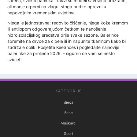
satena, svile ili pamuka. Takvi su modeli savršeno prozračni,
ali manje otporni na vlagu, stoga budite oprezni u
nepovoljnim vremenskim uvjetima.
Njega je jednostavna: redovito čišćenje, njega kože kremom
ili antilopom odgovarajućom četkom te nanošenje
hidroizolacijskog sredstva prije svake sezone. Balerinke
spremite na drvce za cipele ili ih napunite tkaninom kako bi
zadržale oblik. Posjetite KeeShoes i pogledajte najnovije
balerinke za proljeće 2026. - sigurno će vam se nešto
svidjeti.
KATEGORIJE
djeca
žene
Muškarci
Sport