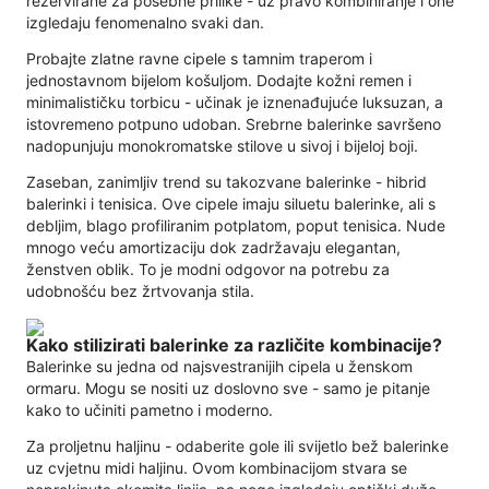
rezervirane za posebne prilike - uz pravo kombiniranje i one
izgledaju fenomenalno svaki dan.
Probajte zlatne ravne cipele s tamnim traperom i
jednostavnom bijelom košuljom. Dodajte kožni remen i
minimalističku torbicu - učinak je iznenađujuće luksuzan, a
istovremeno potpuno udoban. Srebrne balerinke savršeno
nadopunjuju monokromatske stilove u sivoj i bijeloj boji.
Zaseban, zanimljiv trend su takozvane balerinke - hibrid
balerinki i tenisica. Ove cipele imaju siluetu balerinke, ali s
debljim, blago profiliranim potplatom, poput tenisica. Nude
mnogo veću amortizaciju dok zadržavaju elegantan,
ženstven oblik. To je modni odgovor na potrebu za
udobnošću bez žrtvovanja stila.
Kako stilizirati balerinke za različite kombinacije?
Balerinke su jedna od najsvestranijih cipela u ženskom
ormaru. Mogu se nositi uz doslovno sve - samo je pitanje
kako to učiniti pametno i moderno.
Za proljetnu haljinu - odaberite gole ili svijetlo bež balerinke
uz cvjetnu midi haljinu. Ovom kombinacijom stvara se