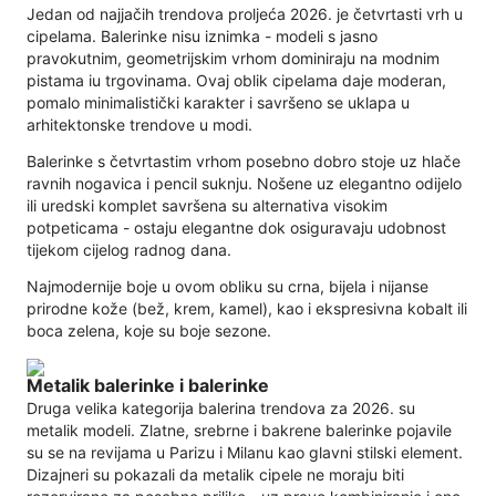
Jedan od najjačih trendova proljeća 2026. je četvrtasti vrh u
cipelama. Balerinke nisu iznimka - modeli s jasno
pravokutnim, geometrijskim vrhom dominiraju na modnim
pistama iu trgovinama. Ovaj oblik cipelama daje moderan,
pomalo minimalistički karakter i savršeno se uklapa u
arhitektonske trendove u modi.
Balerinke s četvrtastim vrhom posebno dobro stoje uz hlače
ravnih nogavica i pencil suknju. Nošene uz elegantno odijelo
ili uredski komplet savršena su alternativa visokim
potpeticama - ostaju elegantne dok osiguravaju udobnost
tijekom cijelog radnog dana.
Najmodernije boje u ovom obliku su crna, bijela i nijanse
prirodne kože (bež, krem, kamel), kao i ekspresivna kobalt ili
boca zelena, koje su boje sezone.
Metalik balerinke i balerinke
Druga velika kategorija balerina trendova za 2026. su
metalik modeli. Zlatne, srebrne i bakrene balerinke pojavile
su se na revijama u Parizu i Milanu kao glavni stilski element.
Dizajneri su pokazali da metalik cipele ne moraju biti