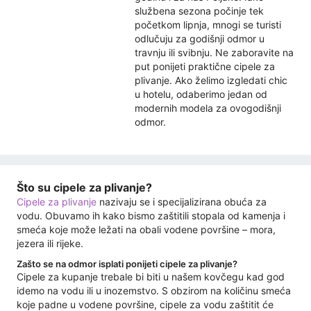
službena sezona počinje tek
početkom lipnja, mnogi se turisti
odlučuju za godišnji odmor u
travnju ili svibnju. Ne zaboravite na
put ponijeti praktične cipele za
plivanje. Ako želimo izgledati chic
u hotelu, odaberimo jedan od
modernih modela za ovogodišnji
odmor.
Što su cipele za plivanje?
Cipele za plivanje
nazivaju se i specijalizirana obuća za
vodu. Obuvamo ih kako bismo zaštitili stopala od kamenja i
smeća koje može ležati na obali vodene površine – mora,
jezera ili rijeke.
Zašto se na odmor isplati ponijeti cipele za plivanje?
Cipele za kupanje trebale bi biti u našem kovčegu kad god
idemo na vodu ili u inozemstvo. S obzirom na količinu smeća
koje padne u vodene površine, cipele za vodu zaštitit će