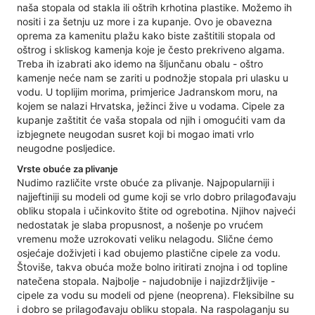
naša stopala od stakla ili oštrih krhotina plastike. Možemo ih
nositi i za šetnju uz more i za kupanje. Ovo je obavezna
oprema za kamenitu plažu kako biste zaštitili stopala od
oštrog i skliskog kamenja koje je često prekriveno algama.
Treba ih izabrati ako idemo na šljunčanu obalu - oštro
kamenje neće nam se zariti u podnožje stopala pri ulasku u
vodu. U toplijim morima, primjerice Jadranskom moru, na
kojem se nalazi Hrvatska, ježinci žive u vodama. Cipele za
kupanje zaštitit će vaša stopala od njih i omogućiti vam da
izbjegnete neugodan susret koji bi mogao imati vrlo
neugodne posljedice.
Vrste obuće za plivanje
Nudimo različite vrste obuće za plivanje. Najpopularniji i
najjeftiniji su modeli od gume koji se vrlo dobro prilagođavaju
obliku stopala i učinkovito štite od ogrebotina. Njihov najveći
nedostatak je slaba propusnost, a nošenje po vrućem
vremenu može uzrokovati veliku nelagodu. Slične ćemo
osjećaje doživjeti i kad obujemo plastične cipele za vodu.
Štoviše, takva obuća može bolno iritirati znojna i od topline
natečena stopala. Najbolje - najudobnije i najizdržljivije -
cipele za vodu su modeli od pjene (neoprena). Fleksibilne su
i dobro se prilagođavaju obliku stopala. Na raspolaganju su