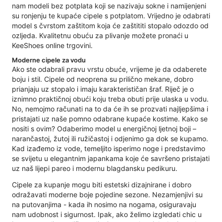
nam modeli bez potplata koji se nazivaju sokne i namijenjeni
su ronjenju te kupaće cipele s potplatom. Vrijedno je odabrati
model s čvrstom zaštitom koja će zaštititi stopalo odozdo od
ozljeda. Kvalitetnu obuću za plivanje možete pronaći u
KeeShoes online trgovini.
Moderne cipele za vodu
Ako ste odabrali pravu vrstu obuće, vrijeme je da odaberete
boju i stil. Cipele od neoprena su prilično mekane, dobro
prianjaju uz stopalo i imaju karakterističan šraf. Riječ je o
iznimno praktičnoj obući koju treba obuti prije ulaska u vodu.
No, nemojmo računati na to da će ih se prozvati najljepšima i
pristajati uz naše pomno odabrane kupaće kostime. Kako se
nositi s ovim? Odaberimo model u energičnoj ljetnoj boji –
narančastoj, žutoj ili ružičastoj i odjenimo ga dok se kupamo.
Kad izađemo iz vode, temeljito isperimo noge i predstavimo
se svijetu u elegantnim japankama koje će savršeno pristajati
uz naš lijepi pareo i modernu blagdansku pedikuru.
Cipele za kupanje mogu biti estetski dizajnirane i dobro
odražavati moderne boje pojedine sezone. Nezamjenjivi su
na putovanjima - kada ih nosimo na nogama, osiguravaju
nam udobnost i sigurnost. Ipak, ako želimo izgledati chic u