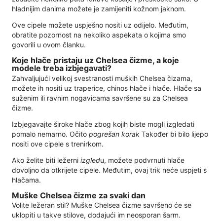
hladnijim danima možete je zamijeniti kožnom jaknom.
Ove cipele možete uspješno nositi uz odijelo. Međutim,
obratite pozornost na nekoliko aspekata o kojima smo
govorili u ovom članku.
Koje hlače pristaju uz Chelsea čizme, a koje
modele treba izbjegavati?
Zahvaljujući velikoj svestranosti muških Chelsea čizama,
možete ih nositi uz traperice, chinos hlače i hlače. Hlače sa
suženim ili ravnim nogavicama savršene su za Chelsea
čizme.
Izbjegavajte široke hlače zbog kojih biste mogli izgledati
pomalo nemarno. Očito
pogrešan korak
Također bi bilo lijepo
nositi ove cipele s trenirkom.
Ako želite biti ležerni
izgled
u, možete podvrnuti hlače
dovoljno da otkrijete cipele. Međutim, ovaj trik neće uspjeti s
hlačama.
Muške Chelsea čizme za svaki dan
Volite ležeran stil? Muške Chelsea čizme savršeno će se
uklopiti u takve stilove, dodajući im neosporan šarm.