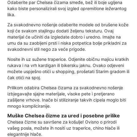
Odaberite par Chelsea čizama smeđe, bež ili boje ugljena
kako biste personalizirali svoj izgled
opremiti
one
ležeran
tog
lika.
Za svakodnevno nošenje odaberite modele od brušene kože
koji će svakom stajlingu dodati željenu teksturu. Ovaj
materijal će učiniti da izgledate dobro i uredno. Imajte na
umu da su zaobljeni prsti i niska potpetica bolje prikladni za
svakodnevni stil nego za veće prigode.
Nosite ih uz sužene traperice. Odjenite običnu majicu kratkih
rukava i na vrh kardigan ili bikersku jaknu. Ovako odjeveni
možete uspješno otići u shopping, prošetati Starim gradom ili
čak otići na spoj.
Prilikom odabira Chelsea čizama za svakodnevno nošenje
izbjegavajte sjajne materijale, visoke pete i pretjerano
zašiljene vrhove. Inače bi stiliziranje takvih cipela moglo biti
mnogo kompliciranije.
Muške Chelsea čizme za ured i posebne prilike
Chelsea čizme su savršene za košulje! Ovisno o prirodi
vašeg posla, možete ih nositi uz traperice, chino hlače ili
elegantnije hlače.