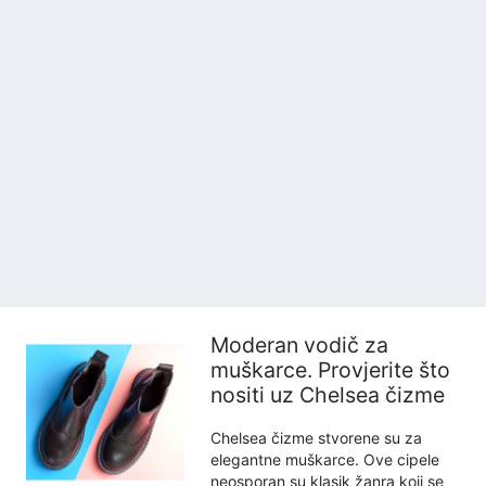
Moderan vodič za
muškarce. Provjerite što
nositi uz Chelsea čizme
Chelsea čizme stvorene su za
elegantne muškarce. Ove cipele
neosporan su klasik žanra koji se