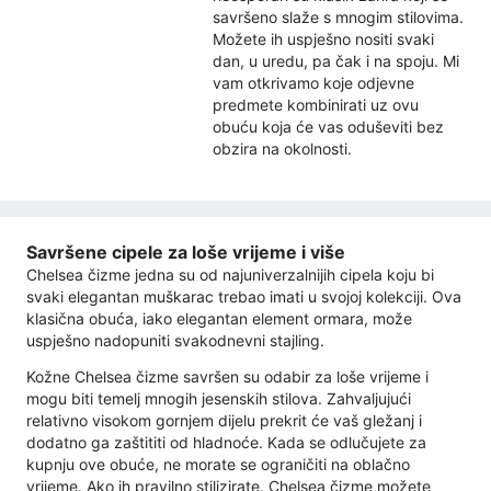
savršeno slaže s mnogim stilovima.
Možete ih uspješno nositi svaki
dan, u uredu, pa čak i na spoju. Mi
vam otkrivamo koje odjevne
predmete kombinirati uz ovu
obuću koja će vas oduševiti bez
obzira na okolnosti.
Savršene cipele za loše vrijeme i više
Chelsea čizme jedna su od najuniverzalnijih cipela koju bi
svaki elegantan muškarac trebao imati u svojoj kolekciji. Ova
klasična obuća, iako elegantan element ormara, može
uspješno nadopuniti svakodnevni stajling.
Kožne Chelsea čizme savršen su odabir za loše vrijeme i
mogu biti temelj mnogih jesenskih stilova. Zahvaljujući
relativno visokom gornjem dijelu prekrit će vaš gležanj i
dodatno ga zaštititi od hladnoće. Kada se odlučujete za
kupnju ove obuće, ne morate se ograničiti na oblačno
vrijeme. Ako ih pravilno stilizirate, Chelsea čizme možete