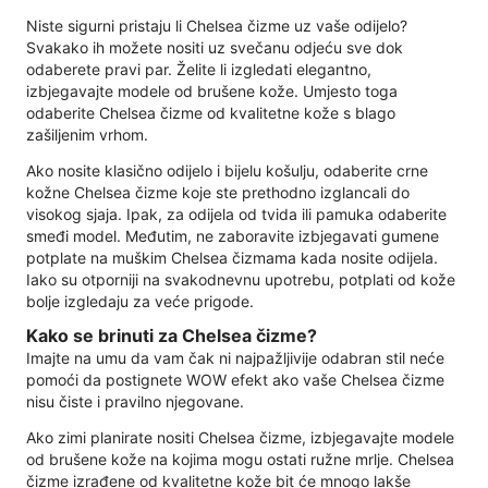
Niste sigurni pristaju li Chelsea čizme uz vaše odijelo?
Svakako ih možete nositi uz svečanu odjeću sve dok
odaberete pravi par. Želite li izgledati elegantno,
izbjegavajte modele od brušene kože. Umjesto toga
odaberite Chelsea čizme od kvalitetne kože s blago
zašiljenim vrhom.
Ako nosite klasično odijelo i bijelu košulju, odaberite crne
kožne Chelsea čizme koje ste prethodno izglancali do
visokog sjaja. Ipak, za odijela od tvida ili pamuka odaberite
smeđi model. Međutim, ne zaboravite izbjegavati gumene
potplate na muškim Chelsea čizmama kada nosite odijela.
Iako su otporniji na svakodnevnu upotrebu, potplati od kože
bolje izgledaju za veće prigode.
Kako se brinuti za Chelsea čizme?
Imajte na umu da vam čak ni najpažljivije odabran stil neće
pomoći da postignete WOW efekt ako vaše Chelsea čizme
nisu čiste i pravilno njegovane.
Ako zimi planirate nositi Chelsea čizme, izbjegavajte modele
od brušene kože na kojima mogu ostati ružne mrlje. Chelsea
čizme izrađene od kvalitetne kože bit će mnogo lakše