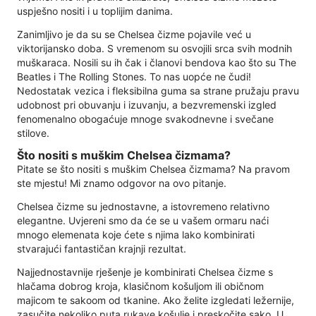
uspješno nositi i u toplijim danima.
Zanimljivo je da su se Chelsea čizme pojavile već u
viktorijansko doba. S vremenom su osvojili srca svih modnih
muškaraca. Nosili su ih čak i članovi bendova kao što su The
Beatles i The Rolling Stones. To nas uopće ne čudi!
Nedostatak vezica i fleksibilna guma sa strane pružaju pravu
udobnost pri obuvanju i izuvanju, a bezvremenski izgled
fenomenalno obogaćuje mnoge svakodnevne i svečane
stilove.
Što nositi s muškim Chelsea čizmama?
Pitate se što nositi s muškim Chelsea čizmama? Na pravom
ste mjestu! Mi znamo odgovor na ovo pitanje.
Chelsea čizme su jednostavne, a istovremeno relativno
elegantne. Uvjereni smo da će se u vašem ormaru naći
mnogo elemenata koje ćete s njima lako kombinirati
stvarajući fantastičan krajnji rezultat.
Najjednostavnije rješenje je kombinirati Chelsea čizme s
hlačama dobrog kroja, klasičnom košuljom ili običnom
majicom te sakoom od tkanine. Ako želite izgledati ležernije,
zasučite nekoliko puta rukave košulje i preskočite sako. U