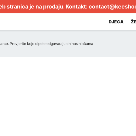
b stranica je na prodaju. Kontakt:
contact@keesho
DJECA
Ž
rce. Provjerite koje cipele odgovaraju chinos hlačama