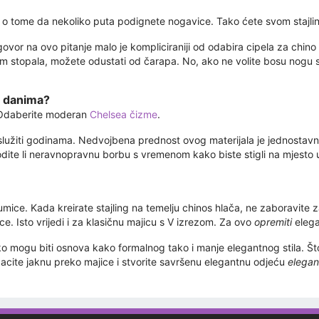
 i o tome da nekoliko puta podignete nogavice. Tako ćete svom staj
ovor na ovo pitanje malo je kompliciraniji od odabira cipela za chino
 stopala, možete odustati od čarapa. No, ako ne volite bosu nogu sta
m danima?
. Odaberite moderan
Chelsea čizme
.
lužiti godinama. Nedvojbena prednost ovog materijala je jednostavn
odite li neravnopravnu borbu s vremenom kako biste stigli na mjesto 
ce. Kada kreirate stajling na temelju chinos hlača, ne zaboravite z
sice. Isto vrijedi i za klasičnu majicu s V izrezom. Za ovo
opremiti
elegan
ko mogu biti osnova kako formalnog tako i manje elegantnog stila. Što 
cite jaknu preko majice i stvorite savršenu elegantnu odjeću
elegan