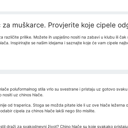
za muškarce. Provjerite koje cipele o
a različite prilike. Možete ih uspješno nositi na zabavi u klubu ili
lača. Inspirirajte se našim idejama i saznajte koje će vam cipele najb
e poluformalnog stila vrlo su svestrane i pristaju uz gotovo svaku vr
 nositi uz chinos hlače.
ije od traperica. Stoga se možda pitate ide li uz ove hlače ležerna o
 odabir cipela za chinos hlače lakši nego što mislite.
aj stil draži za svakodnevni život? Chino hlače su koje svakako pristaj