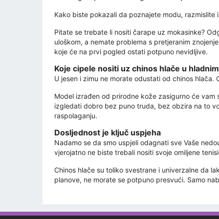
Kako biste pokazali da poznajete modu, razmislite
Pitate se trebate li nositi čarape uz mokasinke? Odg
uloškom, a nemate problema s pretjeranim znojenjem
koje će na prvi pogled ostati potpuno nevidljive.
Koje cipele nositi uz chinos hlače u hladni
U jesen i zimu ne morate odustati od chinos hlača
Model izrađen od prirodne kože zasigurno će vam s
izgledati dobro bez puno truda, bez obzira na to v
raspolaganju.
Dosljednost je ključ uspjeha
Nadamo se da smo uspjeli odagnati sve Vaše nedoumi
vjerojatno ne biste trebali nositi svoje omiljene teni
Chinos hlače su toliko svestrane i univerzalne da la
planove, ne morate se potpuno presvući. Samo naba