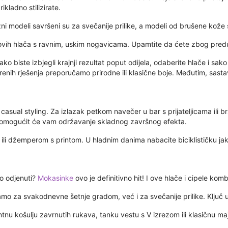
kladno stilizirate.
žni modeli savršeni su za svečanije prilike, a modeli od brušene kož
il ovih hlača s ravnim, uskim nogavicama. Upamtite da ćete zbog pre
Kako biste izbjegli krajnji rezultat poput odijela, odaberite hlače i sa
jerenih rješenja preporučamo prirodne ili klasične boje. Međutim, sasta
asual styling. Za izlazak petkom navečer u bar s prijateljicama ili 
a omogućit će vam održavanje skladnog završnog efekta.
li džemperom s printom. U hladnim danima nabacite biciklističku jakn
to odjenuti?
Mokasinke
ovo je definitivno hit! I ove hlače i cipele kom
samo za svakodnevne šetnje gradom, već i za svečanije prilike. Ključ u
 košulju zavrnutih rukava, tanku vestu s V izrezom ili klasičnu majic