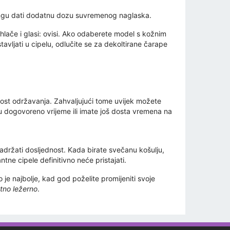
lingu dati dodatnu dozu suvremenog naglaska.
 hlače i glasi: ovisi. Ako odaberete model s kožnim
vljati u cipelu, odlučite se za dekoltirane čarape
ost održavanja. Zahvaljujući tome uvijek možete
u dogovoreno vrijeme ili imate još dosta vremena na
adržati dosljednost. Kada birate svečanu košulju,
tne cipele definitivno neće pristajati.
je najbolje, kad god poželite promijeniti svoje
tno ležerno
.