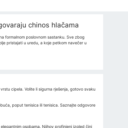
dgovaraju chinos hlačama
 čak na formalnom poslovnom sastanku. Sve zbog
olje pristajati u uredu, a koje petkom navečer u
stu cipela. Volite li sigurna rješenja, gotovo svaku
buća, poput tenisica ili tenisica. Saznajte odgovore
u elegantnim osobama. Njihov profinjeni izgled čini