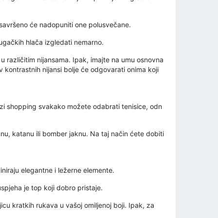
e savršeno će nadopuniti one polusvečane.
dugačkih hlača izgledati nemarno.
ko u različitim nijansama. Ipak, imajte na umu osnovna
v kontrastnih nijansi bolje će odgovarati onima koji
brzi shopping svakako možete odabrati tenisice, odn
u, katanu ili bomber jaknu. Na taj način ćete dobiti
biniraju elegantne i ležerne elemente.
spjeha je top koji dobro pristaje.
u kratkih rukava u vašoj omiljenoj boji. Ipak, za