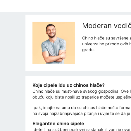
Moderan vodič 
Chino hlače su savršene z
univerzalne prirode ovih h
gradu.
Koje cipele idu uz chinos hlače?
Chino hlače su must-have svakog gospodina. Ove hlač
obuću koju biste nosili uz traperice možete uspješno
Ipak, imajte na umu da su chinos hlače nešto formaln
na svoja najzabrinjavajuća pitanja i uvjerite se da je
Elegantne chino cipele
Idete li na službeni poslovni sastanak ili vam je ov