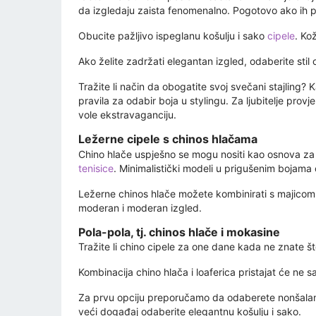
da izgledaju zaista fenomenalno. Pogotovo ako ih pri
Obucite pažljivo ispeglanu košulju i sako
cipele
. Ko
Ako želite zadržati elegantan izgled, odaberite st
Tražite li način da obogatite svoj svečani stajling? 
pravila za odabir boja u stylingu. Za ljubitelje prov
vole ekstravaganciju.
Ležerne cipele s chinos hlačama
Chino hlače uspješno se mogu nositi kao osnova za c
tenisice
. Minimalistički modeli u prigušenim bojam
Ležerne chinos hlače možete kombinirati s majicom i
moderan i moderan izgled.
Pola-pola, tj. chinos hlače i mokasine
Tražite li chino cipele za one dane kada ne znate š
Kombinacija chino hlača i loaferica pristajat će ne 
Za prvu opciju preporučamo da odaberete nonšalantnu
veći događaj odaberite elegantnu košulju i sako.