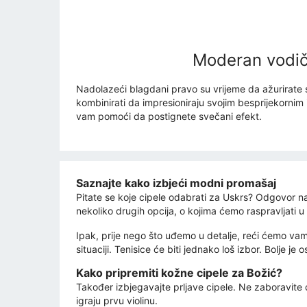
Moderan vodič 
Nadolazeći blagdani pravo su vrijeme da ažurirate sv
kombinirati da impresioniraju svojim besprijekornim
vam pomoći da postignete svečani efekt.
Saznajte kako izbjeći modni promašaj
Pitate se koje cipele odabrati za Uskrs? Odgovor na
nekoliko drugih opcija, o kojima ćemo raspravljati 
Ipak, prije nego što uđemo u detalje, reći ćemo vam
situaciji. Tenisice će biti jednako loš izbor. Bolje j
Kako pripremiti kožne cipele za Božić?
Također izbjegavajte prljave cipele. Ne zaboravite d
igraju prvu violinu.