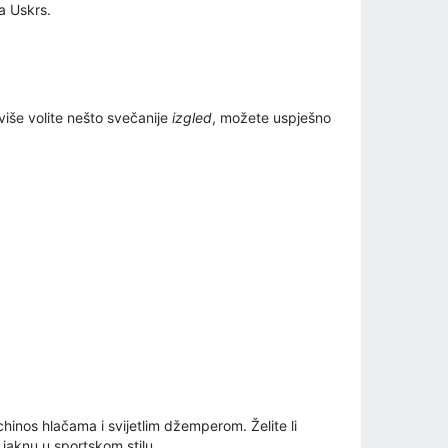
a Uskrs.
više volite nešto svečanije
izgled
, možete uspješno
chinos hlačama i svijetlim džemperom. Želite li
 jaknu u sportskom stilu.