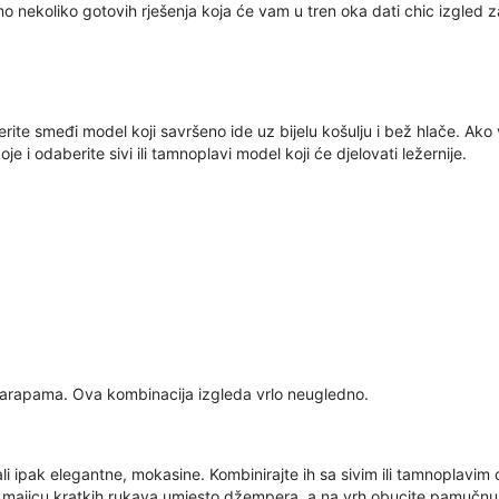
mo nekoliko gotovih rješenja koja će vam u tren oka dati chic izgled z
erite smeđi model koji savršeno ide uz bijelu košulju i bež hlače. Ako 
je i odaberite sivi ili tamnoplavi model koji će djelovati ležernije.
 čarapama. Ova kombinacija izgleda vrlo neugledno.
ali ipak elegantne, mokasine. Kombinirajte ih sa sivim ili tamnoplavim 
ijelu majicu kratkih rukava umjesto džempera, a na vrh obucite pamučnu