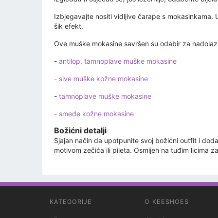
Izbjegavajte nositi vidljive čarape s mokasinkama. U
šik efekt.
Ove muške mokasine savršen su odabir za nadolaze
-
antilop, tamnoplave muške mokasine
-
sive muške kožne mokasine
-
tamnoplave muške mokasine
-
smeđe kožne mokasine
Božićni detalji
Sjajan način da upotpunite svoj božićni outfit i do
motivom zečića ili pileta. Osmijeh na tuđim licima z
KATEGORIJE
O KEESHOES