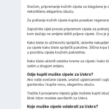
Srećom, pripremanje kožnih cipela za blagdane je dj
nekorištenu elegantnu obuću.
Za poliranje kožnih cipela kupite poseban regenerat
Započnite cijeli proces pripremom cipela za poliranje
kom slučaju ne smijete laštiti prljave cipele. Ovo j
Kako biste to učinkovito spriječili, uklonite nakup
za cipele kako biste spriječili pukotine. Slična krpa
u površinu cipela kružnim pokretima.
Kako biste uklonili ostatke kreme za cipele i kako b
zatim u drugom smjeru.
Gdje kupiti muške cipele za Uskrs?
Ako vaše svečane cipele, unatoč uglancanosti i uglan
garderobu i kupite novu, elegantnu obuću.
Tražite li provjereno mjesto gdje možete kupiti obu
širok izbor modela savršenih za Uskrs.
Koje muške cipele odabrati za Uskrs?