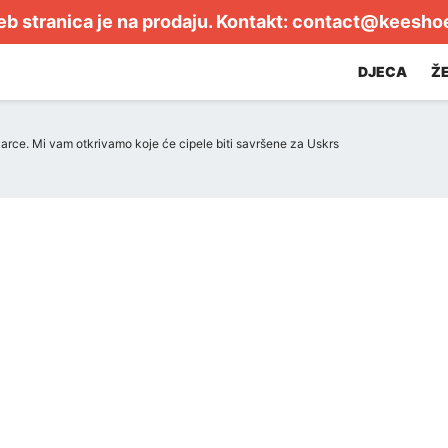
b stranica je na prodaju. Kontakt:
contact@keesho
DJECA
Ž
rce. Mi vam otkrivamo koje će cipele biti savršene za Uskrs