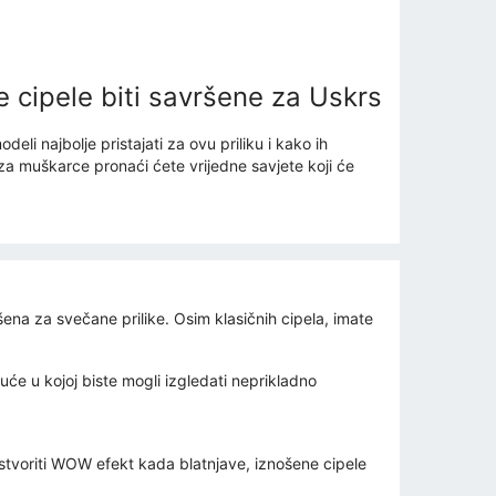
 cipele biti savršene za Uskrs
li najbolje pristajati za ovu priliku i kako ih
za muškarce pronaći ćete vrijedne savjete koji će
ena za svečane prilike. Osim klasičnih cipela, imate
će u kojoj biste mogli izgledati neprikladno
e stvoriti WOW efekt kada blatnjave, iznošene cipele