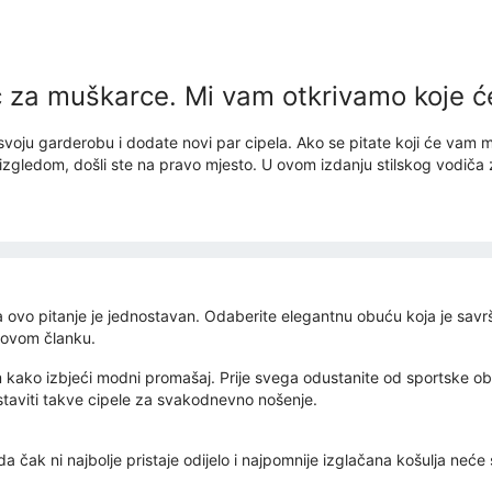
za muškarce. Mi vam otkrivamo koje će
oju garderobu i dodate novi par cipela. Ako se pitate koji će vam mode
 izgledom, došli ste na pravo mjesto. U ovom izdanju stilskog vodiča 
 ovo pitanje je jednostavan. Odaberite elegantnu obuću koja je savrš
u ovom članku.
 kako izbjeći modni promašaj. Prije svega odustanite od sportske obu
e ostaviti takve cipele za svakodnevno nošenje.
a čak ni najbolje pristaje odijelo i najpomnije izglačana košulja neć