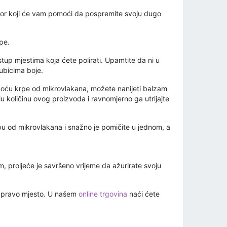
ribor koji će vam pomoći da pospremite svoju dugo
pe.
istup mjestima koja ćete polirati. Upamtite da ni u
gubicima boje.
pomoću krpe od mikrovlakana, možete nanijeti balzam
lu količinu ovog proizvoda i ravnomjerno ga utrljajte
krpu od mikrovlakana i snažno je pomičite u jednom, a
m, proljeće je savršeno vrijeme da ažurirate svoju
na pravo mjesto. U našem
online trgovina
naći ćete