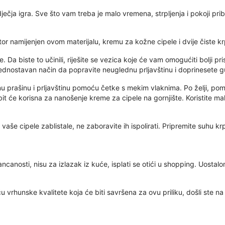
ečja igra. Sve što vam treba je malo vremena, strpljenja i pokoji p
or namijenjen ovom materijalu, kremu za kožne cipele i dvije čiste kr
. Da biste to učinili, riješite se vezica koje će vam omogućiti bolji pr
e jednostavan način da popravite neuglednu prljavštinu i doprinesete 
ljenu prašinu i prljavštinu pomoću četke s mekim vlaknima. Po želji, 
 bit će korisna za nanošenje kreme za cipele na gornjište. Koristite ma
i vaše cipele zablistale, ne zaboravite ih ispolirati. Pripremite suhu 
canosti, nisu za izlazak iz kuće, isplati se otići u shopping. Uostalo
ću vrhunske kvalitete koja će biti savršena za ovu priliku, došli ste 