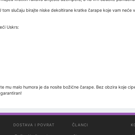
 tom slučaju birajte niske dekoltirane kratke čarape koje vam neće viri
ći Uskrs:
date mu malo humora je da nosite božićne čarape. Bez obzira koje cip
agarantiran!
DOSTAVA I POVRAT
ČLANCI
K