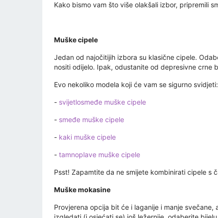
Kako bismo vam što više olakšali izbor, pripremili s
Muške cipele
Jedan od najočitijih izbora su klasične cipele. Odab
nositi odijelo. Ipak, odustanite od depresivne crne bo
Evo nekoliko modela koji će vam se sigurno svidjeti:
-
svijetlosmeđe muške cipele
-
smeđe muške cipele
-
kaki muške cipele
-
tamnoplave muške cipele
Psst! Zapamtite da ne smijete kombinirati cipele s
Muške mokasine
Provjerena opcija bit će i laganije i manje svečane, 
izgledati (i osjećati se) još ležernije, odaberite b