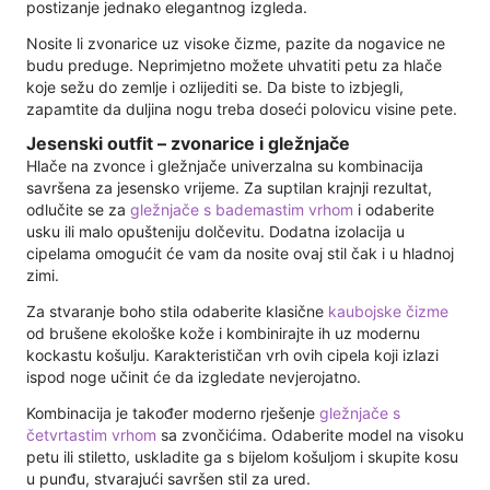
postizanje jednako elegantnog izgleda.
Nosite li zvonarice uz visoke čizme, pazite da nogavice ne
budu preduge. Neprimjetno možete uhvatiti petu za hlače
koje sežu do zemlje i ozlijediti se. Da biste to izbjegli,
zapamtite da duljina nogu treba doseći polovicu visine pete.
Jesenski outfit – zvonarice i gležnjače
Hlače na zvonce i gležnjače univerzalna su kombinacija
savršena za jesensko vrijeme. Za suptilan krajnji rezultat,
odlučite se za
gležnjače s bademastim vrhom
i odaberite
usku ili malo opušteniju dolčevitu. Dodatna izolacija u
cipelama omogućit će vam da nosite ovaj stil čak i u hladnoj
zimi.
Za stvaranje boho stila odaberite klasične
kaubojske čizme
od brušene ekološke kože i kombinirajte ih uz modernu
kockastu košulju. Karakterističan vrh ovih cipela koji izlazi
ispod noge učinit će da izgledate nevjerojatno.
Kombinacija je također moderno rješenje
gležnjače s
četvrtastim vrhom
sa zvončićima. Odaberite model na visoku
petu ili stiletto, uskladite ga s bijelom košuljom i skupite kosu
u punđu, stvarajući savršen stil za ured.