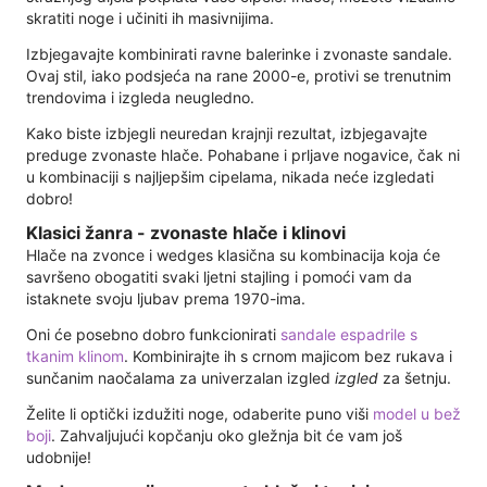
skratiti noge i učiniti ih masivnijima.
Izbjegavajte kombinirati ravne balerinke i zvonaste sandale.
Ovaj stil, iako podsjeća na rane 2000-e, protivi se trenutnim
trendovima i izgleda neugledno.
Kako biste izbjegli neuredan krajnji rezultat, izbjegavajte
preduge zvonaste hlače. Pohabane i prljave nogavice, čak ni
u kombinaciji s najljepšim cipelama, nikada neće izgledati
dobro!
Klasici žanra - zvonaste hlače i klinovi
Hlače na zvonce i wedges klasična su kombinacija koja će
savršeno obogatiti svaki ljetni stajling i pomoći vam da
istaknete svoju ljubav prema 1970-ima.
Oni će posebno dobro funkcionirati
sandale espadrile s
tkanim klinom
. Kombinirajte ih s crnom majicom bez rukava i
sunčanim naočalama za univerzalan izgled
izgled
za šetnju.
Želite li optički izdužiti noge, odaberite puno viši
model u bež
boji
. Zahvaljujući kopčanju oko gležnja bit će vam još
udobnije!