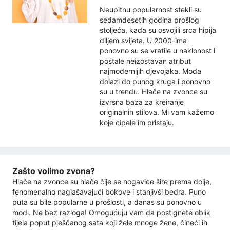
Neupitnu popularnost stekli su
sedamdesetih godina prošlog
stoljeća, kada su osvojili srca hipija
diljem svijeta. U 2000-ima
ponovno su se vratile u naklonost i
postale neizostavan atribut
najmodernijih djevojaka. Moda
dolazi do punog kruga i ponovno
su u trendu. Hlače na zvonce su
izvrsna baza za kreiranje
originalnih stilova. Mi vam kažemo
koje cipele im pristaju.
Zašto volimo zvona?
Hlače na zvonce su hlače čije se nogavice šire prema dolje,
fenomenalno naglašavajući bokove i stanjivši bedra. Puno
puta su bile popularne u prošlosti, a danas su ponovno u
modi. Ne bez razloga! Omogućuju vam da postignete oblik
tijela poput pješčanog sata koji žele mnoge žene, čineći ih