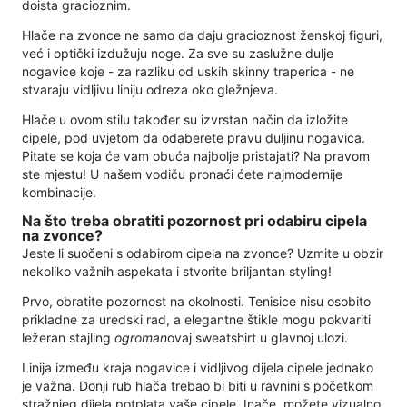
doista gracioznim.
Hlače na zvonce ne samo da daju gracioznost ženskoj figuri,
već i optički izdužuju noge. Za sve su zaslužne dulje
nogavice koje - za razliku od uskih skinny traperica - ne
stvaraju vidljivu liniju odreza oko gležnjeva.
Hlače u ovom stilu također su izvrstan način da izložite
cipele, pod uvjetom da odaberete pravu duljinu nogavica.
Pitate se koja će vam obuća najbolje pristajati? Na pravom
ste mjestu! U našem vodiču pronaći ćete najmodernije
kombinacije.
Na što treba obratiti pozornost pri odabiru cipela
na zvonce?
Jeste li suočeni s odabirom cipela na zvonce? Uzmite u obzir
nekoliko važnih aspekata i stvorite briljantan styling!
Prvo, obratite pozornost na okolnosti. Tenisice nisu osobito
prikladne za uredski rad, a elegantne štikle mogu pokvariti
ležeran stajling
ogroman
ovaj sweatshirt u glavnoj ulozi.
Linija između kraja nogavice i vidljivog dijela cipele jednako
je važna. Donji rub hlača trebao bi biti u ravnini s početkom
stražnjeg dijela potplata vaše cipele. Inače, možete vizualno