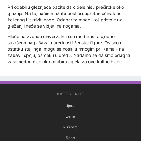
Pri odabiru gležnjača pazite da cipele nisu preširoke oko
gležnja. Na taj način možete postići suprotan učinak od
željenog i iskriviti noge. Odaberite model koji pristaje uz
gležanj i neće se vidjeti na nogama.
Hlače na zvonce univerzalne su i moderne, a ujedno
savršeno naglašavaju prednosti ženske figure. Ovisno o
ostatku stajlinga, mogu se nositi u mnogim prilikama - na
zabavi, spoju, pa čak i u uredu. Nadamo se da smo odagnali
vaše nedoumice oko odabira cipela za ove kultne hlače.
KATEGORIJE
djeca
žene
Muškarci
Sport