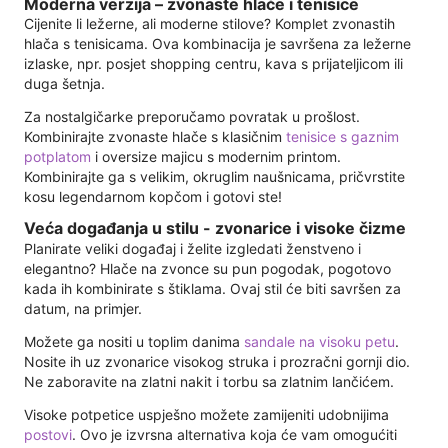
Moderna verzija – zvonaste hlače i tenisice
Cijenite li ležerne, ali moderne stilove? Komplet zvonastih
hlača s tenisicama. Ova kombinacija je savršena za ležerne
izlaske, npr. posjet shopping centru, kava s prijateljicom ili
duga šetnja.
Za nostalgičarke preporučamo povratak u prošlost.
Kombinirajte zvonaste hlače s klasičnim
tenisice s gaznim
potplatom
i oversize majicu s modernim printom.
Kombinirajte ga s velikim, okruglim naušnicama, pričvrstite
kosu legendarnom kopčom i gotovi ste!
Veća događanja u stilu - zvonarice i visoke čizme
Planirate veliki događaj i želite izgledati ženstveno i
elegantno? Hlače na zvonce su pun pogodak, pogotovo
kada ih kombinirate s štiklama. Ovaj stil će biti savršen za
datum, na primjer.
Možete ga nositi u toplim danima
sandale na visoku petu
.
Nosite ih uz zvonarice visokog struka i prozračni gornji dio.
Ne zaboravite na zlatni nakit i torbu sa zlatnim lančićem.
Visoke potpetice uspješno možete zamijeniti udobnijima
postovi
. Ovo je izvrsna alternativa koja će vam omogućiti