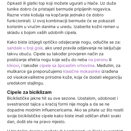
čipkasti ili glatki top koji možete ugurati u hlače. Uz duže
tunike dobro će pristajati bermude pripijenih nogavica.
Razne vrste košulja na kopčanje jednako će dobro
funkcionirati. U ovoj kombinaciji bermude će se pokazati
korisnim u vrućim danima u uredu. Izaberite kožni remen u
skladu s bojom vaših udobnih cipela.
Kako biste izbjegli optičko odsijecanje nogu, odlučite se za:
sandale u boji
gola
, ako ured
pravila odijevanja
ne isključuje
takvu obuću. Cipele su također provjeren način za
postizanje efekta nogu koje sežu do neba
na peronu
ili
klinovi
, i također
cipele sa špicastim vrhovima
. Međutim, za
muškarce ga preporučujemo
klasične mokasinke
izrađena
od visokokvalitetne prirodne kože, koja će dodati eleganciju
uredskom stajlingu.
Cipele za biciklizam
Biciklističke jakne hit su ove sezone. Uostalom, udobnost i
svestranost tajica u kraćoj formi nije mogla a da se ne
dopadne modnim influencericama. Ako se pitate uz što nositi
svoje biciklističke cipele kako biste imali odličan efekt svaki
dan, došli ste na pravo mjesto.