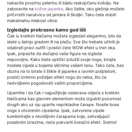
nabacite prozirnu pelerinu ili bijelu raskopčanu košulju. Ne
zaboravite na
kožne japanke
. Ako želite, oko gležnja možete
pričvrstiti narukvicu od jantara ili školjki. Tako ćete dobiti
maksimalnu mlakost
vibra
.
Izgledajte prekrasno kamo god išli
Čak iu kratkim hlačama možete izgledati elegantno, bilo da
idete u šetnju gradom ili na plažu. Sve što trebate učiniti je
odabrati pravi outfit i postići ćete WOW efekt u tren oka.
Ipak, pripazite da slučajno vaša figura ne izgleda
nepovoljno. Kako biste optički izdužili svoje noge, birajte
modele cipela u bojama sličnima vašem tenu. Tako ćete, bez
obzira na to birate li štikle ili japanke s ravnim potplatom,
postići iznimno poželjan efekt nogu do neba, što će
nedvojbeno pogodovati vašim proporcijama.
Upamtite i da čak i najpažljivije odabrana odjeća s kratkim
hlačicama kao glavnim elementom može izgubiti pozornost
drugih ako uz nju uparite neprikladne čarape. Nosite bose
noge s otvorenim cipelama. Ipak, zatvorene cipele
kombinirajte s nevidljivim čarapama koje, zahvaljujući
posebnim izrezima, neće pokvariti konačni efekt. Sretno!