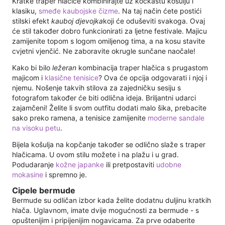
Kratke traper hlačice kombinirajte uz kockastu košulju i
klasiku,
smeđe kaubojske čizme
. Na taj način ćete postići
stilski efekt
kauboj
djevojka
koji će oduševiti svakoga. Ovaj
će stil također dobro funkcionirati za ljetne festivale. Majicu
zamijenite topom s logom omiljenog tima, a na kosu stavite
cvjetni vjenčić. Ne zaboravite okrugle sunčane naočale!
Kako bi bilo
ležeran
kombinacija traper hlačica s prugastom
majicom i
klasične tenisice
? Ova će opcija odgovarati i njoj i
njemu. Nošenje takvih stilova za zajedničku sesiju s
fotografom također će biti odlična ideja. Briljantni udarci
zajamčeni! Želite li svom outfitu dodati malo šika, prebacite
sako preko ramena, a tenisice zamijenite
moderne sandale
na visoku petu
.
Bijela košulja na kopčanje također se odlično slaže s traper
hlačicama. U ovom stilu možete i na plažu i u grad.
Podudaranje
kožne japanke
ili pretpostaviti
udobne
mokasine
i spremno je.
Cipele bermude
Bermude su odličan izbor kada želite dodatnu duljinu kratkih
hlača. Uglavnom, imate dvije mogućnosti za bermude - s
opuštenijim i pripijenijim nogavicama. Za prve odaberite