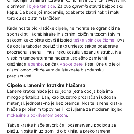
U hladnijim danima možete ih kombinirati uz široki sweatshirt
s printom i
bijele tenisice
. Za ovo
opremiti
staviti bejzbolsku
kapu. Da bude još modernije, odaberite zlatni nakit i malu
torbicu sa zlatnim lančićem.
Kada nosite biciklističke cipele, ne morate se ograničiti na
sportski stil. Kombinirajte ih s crnim, običnim topom i sivim
sakoom kako biste dovršili izgled
teške vojničke čizme
. Ova
će opcija također poslužiti ako umjesto sakoa odaberete
prozračnu lanenu ili muslinsku košulju vezanu u struku. Na
visokim temperaturama možete uspješno zamijeniti
gležnjače
japanke
, pa čak
visoke pete
. Psst! One u bijeloj
nijansi omogućit će vam da istaknete blagdansku
preplanulost.
Cipele s lanenim kratkim hlačama
Lanene kratke hlače još su jedna ljetna opcija koja ima
mnogo pristalica. Lan, kao izuzetno prozračan i udoban
materijal, jednostavno je bez premca. Nosite lanene kratke
hlače s pripijenim topovima ili košuljama za moderan izgled
mokasine s pokrivenom petom
.
Takve kratke hlače stvorit će i božanstvenu podlogu za
plažu. Nosite ih uz gornji dio bikinija, a preko ramena