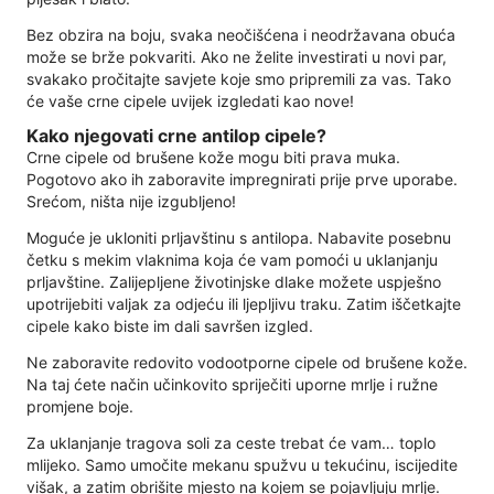
Bez obzira na boju, svaka neočišćena i neodržavana obuća
može se brže pokvariti. Ako ne želite investirati u novi par,
svakako pročitajte savjete koje smo pripremili za vas. Tako
će vaše crne cipele uvijek izgledati kao nove!
Kako njegovati crne antilop cipele?
Crne cipele od brušene kože mogu biti prava muka.
Pogotovo ako ih zaboravite impregnirati prije prve uporabe.
Srećom, ništa nije izgubljeno!
Moguće je ukloniti prljavštinu s antilopa. Nabavite posebnu
četku s mekim vlaknima koja će vam pomoći u uklanjanju
prljavštine. Zalijepljene životinjske dlake možete uspješno
upotrijebiti valjak za odjeću ili ljepljivu traku. Zatim iščetkajte
cipele kako biste im dali savršen izgled.
Ne zaboravite redovito vodootporne cipele od brušene kože.
Na taj ćete način učinkovito spriječiti uporne mrlje i ružne
promjene boje.
Za uklanjanje tragova soli za ceste trebat će vam… toplo
mlijeko. Samo umočite mekanu spužvu u tekućinu, iscijedite
višak, a zatim obrišite mjesto na kojem se pojavljuju mrlje.