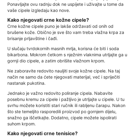
Ponavljajte ovu radnju dok ne uspijete i uživajte u tome da
vaše cipele izgledaju kao nove.
Kako njegovati crne kožne cipele?
Crne kožne cipele puno je lakše održavati od onih od
brušene kože. Obično je sve što vam treba vlažna krpa za
brisanje prljavštine i čađi.
U slučaju tvrdokornih masnih mrlja, korisna će biti i soda
bikarbona. Mokrom četkom s nježnim vlaknima utrljajte ga u
gornji dio cipele, a zatim obrišite vlažnom krpom.
Ne zaboravite redovito nauljiti svoje kožne cipele. Na taj
način ne samo da ćete njegovati materijal, već i spriječiti
nastanak pukotina.
Jednako je važno redovito poliranje cipela. Nabavite
posebnu kremu za cipele i pažljivo je utrljajte u cipele. U tu
svrhu možete koristiti stari ručnik ili rabljenu čarapu. Nakon
što ste temeljito rasporedili proizvod po gornjem dijelu,
snažno ga iščetkajte. Dodatno, cipele možete ispolirati
suhom krpom.
Kako njegovati crne tenisice?