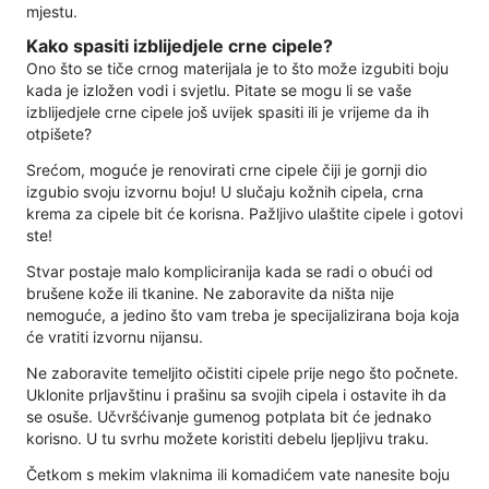
mjestu.
Kako spasiti izblijedjele crne cipele?
Ono što se tiče crnog materijala je to što može izgubiti boju
kada je izložen vodi i svjetlu. Pitate se mogu li se vaše
izblijedjele crne cipele još uvijek spasiti ili je vrijeme da ih
otpišete?
Srećom, moguće je renovirati crne cipele čiji je gornji dio
izgubio svoju izvornu boju! U slučaju kožnih cipela, crna
krema za cipele bit će korisna. Pažljivo ulaštite cipele i gotovi
ste!
Stvar postaje malo kompliciranija kada se radi o obući od
brušene kože ili tkanine. Ne zaboravite da ništa nije
nemoguće, a jedino što vam treba je specijalizirana boja koja
će vratiti izvornu nijansu.
Ne zaboravite temeljito očistiti cipele prije nego što počnete.
Uklonite prljavštinu i prašinu sa svojih cipela i ostavite ih da
se osuše. Učvršćivanje gumenog potplata bit će jednako
korisno. U tu svrhu možete koristiti debelu ljepljivu traku.
Četkom s mekim vlaknima ili komadićem vate nanesite boju