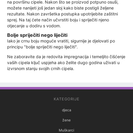
na površinu cipele. Nakon što se proizvod potpuno osuši,
možete nanijeti još jedan sloj kako biste postigli željene
rezultate. Nakon završetka postupka upotrijebite zaštitni
sprej. Na taj ćete način učvrstiti boju i spriječiti njeno
otjecanje u dodiru s vodom.
Bolje spriječiti nego liječiti
Iako je crnu boju moguće vratiti, sigurnije je djelovati po
principu "bolje spriječiti nego liječiti".
Ne zaboravite da je redovita impregnacija i temeljito čišćenje
vaših cipela ključ uspjeha ako želite dugo godina uživati ​​u
izvrsnom stanju svojih crnih cipela.
KATEGORIJE
djeca
žene
Muškarci