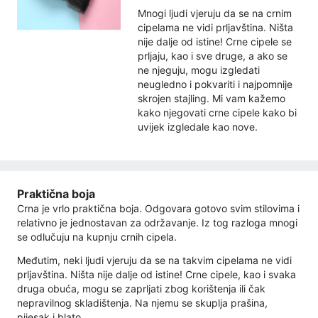
Mnogi ljudi vjeruju da se na crnim
cipelama ne vidi prljavština. Ništa
nije dalje od istine! Crne cipele se
prljaju, kao i sve druge, a ako se
ne njeguju, mogu izgledati
neugledno i pokvariti i najpomnije
skrojen stajling. Mi vam kažemo
kako njegovati crne cipele kako bi
uvijek izgledale kao nove.
Praktična boja
Crna je vrlo praktična boja. Odgovara gotovo svim stilovima i
relativno je jednostavan za održavanje. Iz tog razloga mnogi
se odlučuju na kupnju crnih cipela.
Međutim, neki ljudi vjeruju da se na takvim cipelama ne vidi
prljavština. Ništa nije dalje od istine! Crne cipele, kao i svaka
druga obuća, mogu se zaprljati zbog korištenja ili čak
nepravilnog skladištenja. Na njemu se skuplja prašina,
pijesak i blato.