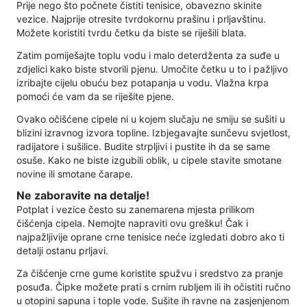
Prije nego što počnete čistiti tenisice, obavezno skinite
vezice. Najprije otresite tvrdokornu prašinu i prljavštinu.
Možete koristiti tvrdu četku da biste se riješili blata.
Zatim pomiješajte toplu vodu i malo deterdženta za suđe u
zdjelici kako biste stvorili pjenu. Umočite četku u to i pažljivo
izribajte cijelu obuću bez potapanja u vodu. Vlažna krpa
pomoći će vam da se riješite pjene.
Ovako očišćene cipele ni u kojem slučaju ne smiju se sušiti u
blizini izravnog izvora topline. Izbjegavajte sunčevu svjetlost,
radijatore i sušilice. Budite strpljivi i pustite ih da se same
osuše. Kako ne biste izgubili oblik, u cipele stavite smotane
novine ili smotane čarape.
Ne zaboravite na detalje!
Potplat i vezice često su zanemarena mjesta prilikom
čišćenja cipela. Nemojte napraviti ovu grešku! Čak i
najpažljivije oprane crne tenisice neće izgledati dobro ako ti
detalji ostanu prljavi.
Za čišćenje crne gume koristite spužvu i sredstvo za pranje
posuđa. Čipke možete prati s crnim rubljem ili ih očistiti ručno
u otopini sapuna i tople vode. Sušite ih ravne na zasjenjenom