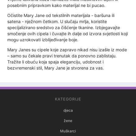
posebnim pripravkom kako materijal ne bi pucao.
Očistite Mary Jane od tekstilnih materijala - baršuna ili
satena - nježnom četkom. U slučaju mrlja, koristite
specijalizirano sredstvo za čišćenje tkanine. Izbjegavajte
smočenje ovih cipela i čuvajte ih dalje od izvora svjetlosti koji
mogu uzrokovati izblijeđivanje boje.
Mary Janes su cipele koje zapravo nikad nisu izašle iz mode
– samo su čekale pravi trenutak da ponovno zablistaju.
Tražite li obuću koja spaja eleganciju, udobnost i
bezvremenski stil, Mary Jane je stvorena za vas.
KATEGORIJE
djeca
žene
Muškarci