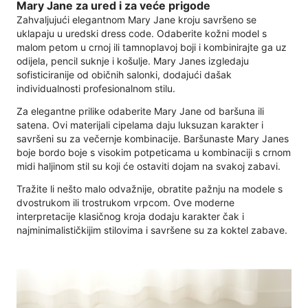
Mary Jane za ured i za veće prigode
Zahvaljujući elegantnom Mary Jane kroju savršeno se
uklapaju u uredski dress code. Odaberite kožni model s
malom petom u crnoj ili tamnoplavoj boji i kombinirajte ga uz
odijela, pencil suknje i košulje. Mary Janes izgledaju
sofisticiranije od običnih salonki, dodajući dašak
individualnosti profesionalnom stilu.
Za elegantne prilike odaberite Mary Jane od baršuna ili
satena. Ovi materijali cipelama daju luksuzan karakter i
savršeni su za večernje kombinacije. Baršunaste Mary Janes
boje bordo boje s visokim potpeticama u kombinaciji s crnom
midi haljinom stil su koji će ostaviti dojam na svakoj zabavi.
Tražite li nešto malo odvažnije, obratite pažnju na modele s
dvostrukom ili trostrukom vrpcom. Ove moderne
interpretacije klasičnog kroja dodaju karakter čak i
najminimalističkijim stilovima i savršene su za koktel zabave.