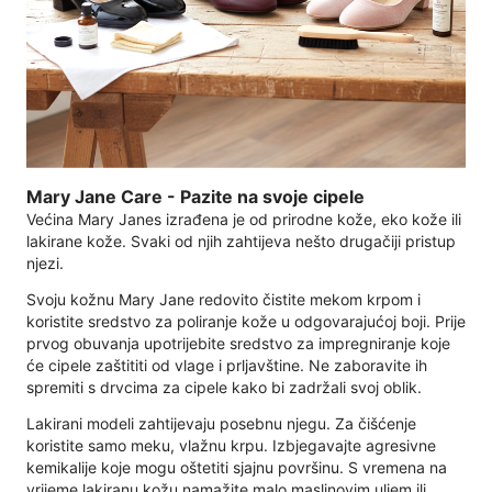
Mary Jane Care - Pazite na svoje cipele
Većina Mary Janes izrađena je od prirodne kože, eko kože ili
lakirane kože. Svaki od njih zahtijeva nešto drugačiji pristup
njezi.
Svoju kožnu Mary Jane redovito čistite mekom krpom i
koristite sredstvo za poliranje kože u odgovarajućoj boji. Prije
prvog obuvanja upotrijebite sredstvo za impregniranje koje
će cipele zaštititi od vlage i prljavštine. Ne zaboravite ih
spremiti s drvcima za cipele kako bi zadržali svoj oblik.
Lakirani modeli zahtijevaju posebnu njegu. Za čišćenje
koristite samo meku, vlažnu krpu. Izbjegavajte agresivne
kemikalije koje mogu oštetiti sjajnu površinu. S vremena na
vrijeme lakiranu kožu namažite malo maslinovim uljem ili