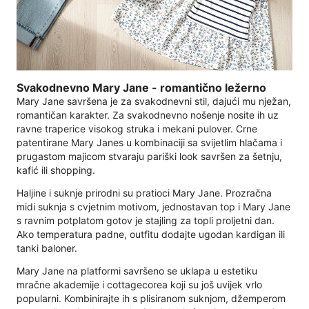
Svakodnevno Mary Jane - romantično ležerno
Mary Jane savršena je za svakodnevni stil, dajući mu nježan,
romantičan karakter. Za svakodnevno nošenje nosite ih uz
ravne traperice visokog struka i mekani pulover. Crne
patentirane Mary Janes u kombinaciji sa svijetlim hlačama i
prugastom majicom stvaraju pariški look savršen za šetnju,
kafić ili shopping.
Haljine i suknje prirodni su pratioci Mary Jane. Prozračna
midi suknja s cvjetnim motivom, jednostavan top i Mary Jane
s ravnim potplatom gotov je stajling za topli proljetni dan.
Ako temperatura padne, outfitu dodajte ugodan kardigan ili
tanki baloner.
Mary Jane na platformi savršeno se uklapa u estetiku
mračne akademije i cottagecorea koji su još uvijek vrlo
popularni. Kombinirajte ih s plisiranom suknjom, džemperom