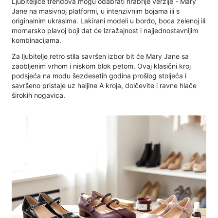
Ljubiteljice trendova mogu odabrati hrabrije verzije - Mary
Jane na masivnoj platformi, u intenzivnim bojama ili s
originalnim ukrasima. Lakirani modeli u bordo, boca zelenoj ili
mornarsko plavoj boji dat će izražajnost i najjednostavnijim
kombinacijama.
Za ljubitelje retro stila savršen izbor bit će Mary Jane sa
zaobljenim vrhom i niskom blok petom. Ovaj klasični kroj
podsjeća na modu šezdesetih godina prošlog stoljeća i
savršeno pristaje uz haljine A kroja, dolčevite i ravne hlače
širokih nogavica.