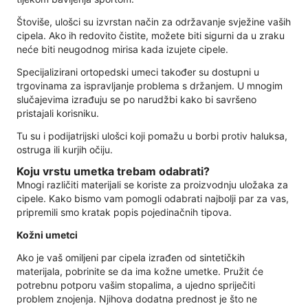
Štoviše, ulošci su izvrstan način za održavanje svježine vaših
cipela. Ako ih redovito čistite, možete biti sigurni da u zraku
neće biti neugodnog mirisa kada izujete cipele.
Specijalizirani ortopedski umeci također su dostupni u
trgovinama za ispravljanje problema s držanjem. U mnogim
slučajevima izrađuju se po narudžbi kako bi savršeno
pristajali korisniku.
Tu su i podijatrijski ulošci koji pomažu u borbi protiv haluksa,
ostruga ili kurjih očiju.
Koju vrstu umetka trebam odabrati?
Mnogi različiti materijali se koriste za proizvodnju uložaka za
cipele. Kako bismo vam pomogli odabrati najbolji par za vas,
pripremili smo kratak popis pojedinačnih tipova.
Kožni umetci
Ako je vaš omiljeni par cipela izrađen od sintetičkih
materijala, pobrinite se da ima kožne umetke. Pružit će
potrebnu potporu vašim stopalima, a ujedno spriječiti
problem znojenja. Njihova dodatna prednost je što ne