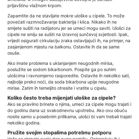
prljavštinu vlažnom krpom.
Zapamtite da ne stavljate mokre uloške u cipele. To može
povećati razmnožavanje bakterija i klica. Nikako ih ne
smijete sušiti na radijatoru jer se umeci mogu saviti. Ulošci za
cipele ne smiju se sušiti na izravnoj sunčevoj svjetlosti. Ipak,
vrijedi osigurati cirkulaciju zraka ostavljajući ih, na primjer, na
zasjenjenom mjestu na balkonu. Ostavite ih da se same
osuše.
Ako imate problema s uklanjanjem neugodnih mirisa,
poslužite se sodom bikarbonom. Pospite ga po suhim
ulošcima i ravnomjerno rasporedite. Ostavite ih nekoliko sati,
najbolje preko noći, da soda bikarbona upije neugodne
mirise. Zatim ih temeljito otresite i vratite u cipelu.
Koliko često treba mijenjati uloške za cipele?
Ako se pravilno brinete o njima, umeci za cipele mogu trajati i
do godinu dana uz svakodnevnu upotrebu. Ako ovu obuću
nosite samo u posebnim prilikama, ulošci bi vam trebali trajati
nekoliko godina.
Pružite svojim stopalima potrebnu potporu
Vaša se stopala svaki dan puno pomiču. Opterećuju ih i