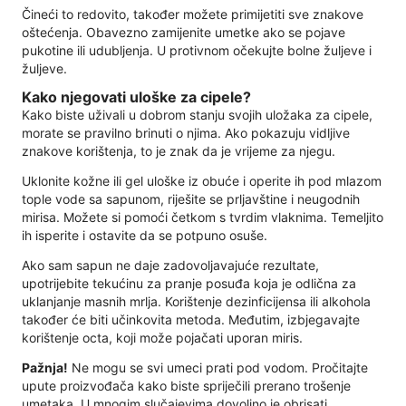
Čineći to redovito, također možete primijetiti sve znakove
oštećenja. Obavezno zamijenite umetke ako se pojave
pukotine ili udubljenja. U protivnom očekujte bolne žuljeve i
žuljeve.
Kako njegovati uloške za cipele?
Kako biste uživali u dobrom stanju svojih uložaka za cipele,
morate se pravilno brinuti o njima. Ako pokazuju vidljive
znakove korištenja, to je znak da je vrijeme za njegu.
Uklonite kožne ili gel uloške iz obuće i operite ih pod mlazom
tople vode sa sapunom, riješite se prljavštine i neugodnih
mirisa. Možete si pomoći četkom s tvrdim vlaknima. Temeljito
ih isperite i ostavite da se potpuno osuše.
Ako sam sapun ne daje zadovoljavajuće rezultate,
upotrijebite tekućinu za pranje posuđa koja je odlična za
uklanjanje masnih mrlja. Korištenje dezinficijensa ili alkohola
također će biti učinkovita metoda. Međutim, izbjegavajte
korištenje octa, koji može pojačati uporan miris.
Pažnja!
Ne mogu se svi umeci prati pod vodom. Pročitajte
upute proizvođača kako biste spriječili prerano trošenje
umetaka. U mnogim slučajevima dovoljno je obrisati