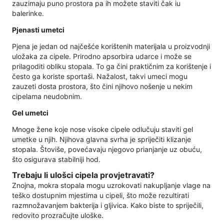
zauzimaju puno prostora pa ih možete staviti čak iu
balerinke.
Pjenasti umetci
Pjena je jedan od najčešće korištenih materijala u proizvodnji
uložaka za cipele. Prirodno apsorbira udarce i može se
prilagoditi obliku stopala. To ga čini praktičnim za korištenje i
često ga koriste sportaši. Nažalost, takvi umeci mogu
zauzeti dosta prostora, što čini njihovo nošenje u nekim
cipelama neudobnim.
Gel umetci
Mnoge žene koje nose visoke cipele odlučuju staviti gel
umetke u njih. Njihova glavna svrha je spriječiti klizanje
stopala. Štoviše, povećavaju njegovo prianjanje uz obuću,
što osigurava stabilniji hod.
Trebaju li ulošci cipela provjetravati?
Znojna, mokra stopala mogu uzrokovati nakupljanje vlage na
teško dostupnim mjestima u cipeli, što može rezultirati
razmnožavanjem bakterija i gljivica. Kako biste to spriječili,
redovito prozračujte uloške.