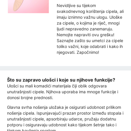
Nevidljive su tijekom
svakodnevnog korištenja cipela, ali
imaju iznimno važnu ulogu. Uloške
za cipele, o kojima je riječ, mnogi
ljudi nepravedno zanemaruju.
Nemojte napraviti ovu grešku!
Saznajte zašto su umetci za cipele
toliko važni, koje odabrati i kako ih
njegovati. Započnimo!
Što su zapravo ulošci i koje su njihove funkcije?
Ulošci su mali komadići materijala čiji oblik odgovara
unutrašnjosti cipele. Njihova uporaba ima mnoge funkcije i
donosi brojne prednosti.
Glavna svrha nošenja uložaka je osigurati udobnost prilikom
nošenja cipela. Ispunjavajući prazan prostor između stopala i
unutrašnjosti cipele, apsorbiraju udarce, pružaju dodatnu
potporu i osiguravaju udobnost kako tijekom šetnje tako i
tijekom bavljenja sportom.