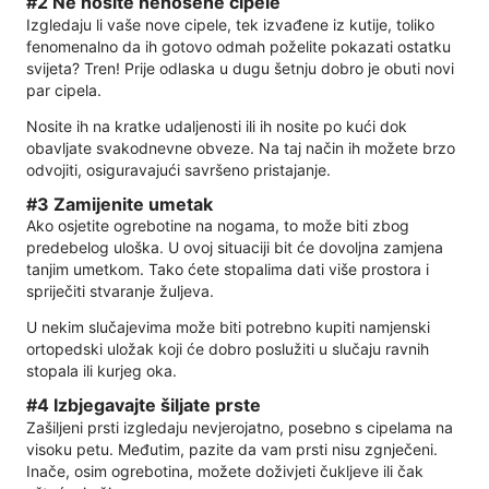
#2 Ne nosite nenošene cipele
Izgledaju li vaše nove cipele, tek izvađene iz kutije, toliko
fenomenalno da ih gotovo odmah poželite pokazati ostatku
svijeta? Tren! Prije odlaska u dugu šetnju dobro je obuti novi
par cipela.
Nosite ih na kratke udaljenosti ili ih nosite po kući dok
obavljate svakodnevne obveze. Na taj način ih možete brzo
odvojiti, osiguravajući savršeno pristajanje.
#3 Zamijenite umetak
Ako osjetite ogrebotine na nogama, to može biti zbog
predebelog uloška. U ovoj situaciji bit će dovoljna zamjena
tanjim umetkom. Tako ćete stopalima dati više prostora i
spriječiti stvaranje žuljeva.
U nekim slučajevima može biti potrebno kupiti namjenski
ortopedski uložak koji će dobro poslužiti u slučaju ravnih
stopala ili kurjeg oka.
#4 Izbjegavajte šiljate prste
Zašiljeni prsti izgledaju nevjerojatno, posebno s cipelama na
visoku petu. Međutim, pazite da vam prsti nisu zgnječeni.
Inače, osim ogrebotina, možete doživjeti čukljeve ili čak