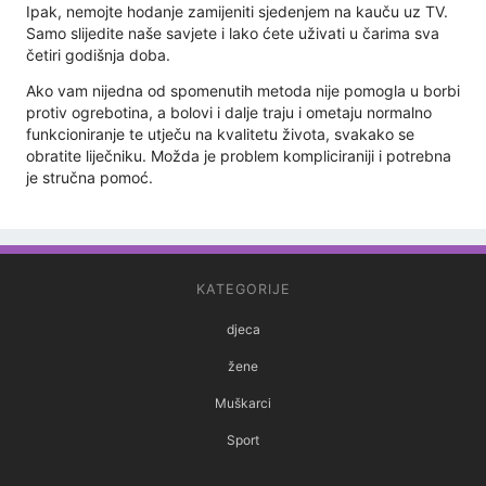
Ipak, nemojte hodanje zamijeniti sjedenjem na kauču uz TV.
Samo slijedite naše savjete i lako ćete uživati ​​u čarima sva
četiri godišnja doba.
Ako vam nijedna od spomenutih metoda nije pomogla u borbi
protiv ogrebotina, a bolovi i dalje traju i ometaju normalno
funkcioniranje te utječu na kvalitetu života, svakako se
obratite liječniku. Možda je problem kompliciraniji i potrebna
je stručna pomoć.
KATEGORIJE
djeca
žene
Muškarci
Sport