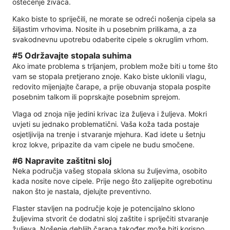
oštećenje živaca.
Kako biste to spriječili, ne morate se odreći nošenja cipela sa
šiljastim vrhovima. Nosite ih u posebnim prilikama, a za
svakodnevnu upotrebu odaberite cipele s okruglim vrhom.
#5 Održavajte stopala suhima
Ako imate problema s trljanjem, problem može biti u tome što
vam se stopala pretjerano znoje. Kako biste uklonili vlagu,
redovito mijenjajte čarape, a prije obuvanja stopala pospite
posebnim talkom ili poprskajte posebnim sprejom.
Vlaga od znoja nije jedini krivac iza žuljeva i žuljeva. Mokri
uvjeti su jednako problematični. Vaša koža tada postaje
osjetljivija na trenje i stvaranje mjehura. Kad idete u šetnju
kroz lokve, pripazite da vam cipele ne budu smočene.
#6 Napravite zaštitni sloj
Neka područja vašeg stopala sklona su žuljevima, osobito
kada nosite nove cipele. Prije nego što zalijepite ogrebotinu
nakon što je nastala, djelujte preventivno.
Flaster stavljen na područje koje je potencijalno sklono
žuljevima stvorit će dodatni sloj zaštite i spriječiti stvaranje
žuljeva. Nošenje debljih čarapa također može biti korisno.