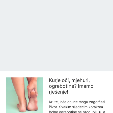
Kurje oči, mjehuri,
ogrebotine? Imamo
rješenje!
Krute, loše obuće mogu zagorčati
život. Svakim sljedećim korakom
bolne ogrebotine se produbljuju, a