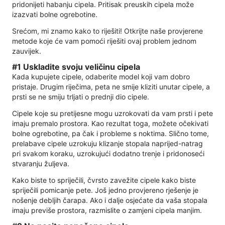
pridonijeti habanju cipela. Pritisak preuskih cipela može
izazvati bolne ogrebotine.
Srećom, mi znamo kako to riješiti! Otkrijte naše provjerene
metode koje će vam pomoći riješiti ovaj problem jednom
zauvijek.
#1 Uskladite svoju veličinu cipela
Kada kupujete cipele, odaberite model koji vam dobro
pristaje. Drugim riječima, peta ne smije kliziti unutar cipele, a
prsti se ne smiju trljati o prednji dio cipele.
Cipele koje su pretijesne mogu uzrokovati da vam prsti i pete
imaju premalo prostora. Kao rezultat toga, možete očekivati ​​
bolne ogrebotine, pa čak i probleme s noktima. Slično tome,
prelabave cipele uzrokuju klizanje stopala naprijed-natrag
pri svakom koraku, uzrokujući dodatno trenje i pridonoseći
stvaranju žuljeva.
Kako biste to spriječili, čvrsto zavežite cipele kako biste
spriječili pomicanje pete. Još jedno provjereno rješenje je
nošenje debljih čarapa. Ako i dalje osjećate da vaša stopala
imaju previše prostora, razmislite o zamjeni cipela manjim.