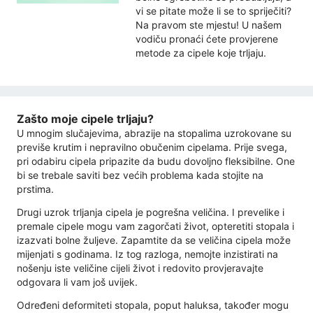
vi se pitate može li se to spriječiti?
Na pravom ste mjestu! U našem
vodiču pronaći ćete provjerene
metode za cipele koje trljaju.
Zašto moje cipele trljaju?
U mnogim slučajevima, abrazije na stopalima uzrokovane su
previše krutim i nepravilno obučenim cipelama. Prije svega,
pri odabiru cipela pripazite da budu dovoljno fleksibilne. One
bi se trebale saviti bez većih problema kada stojite na
prstima.
Drugi uzrok trljanja cipela je pogrešna veličina. I prevelike i
premale cipele mogu vam zagorčati život, opteretiti stopala i
izazvati bolne žuljeve. Zapamtite da se veličina cipela može
mijenjati s godinama. Iz tog razloga, nemojte inzistirati na
nošenju iste veličine cijeli život i redovito provjeravajte
odgovara li vam još uvijek.
Određeni deformiteti stopala, poput haluksa, također mogu