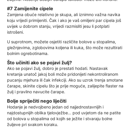
#7 Zamijenite cipele
Zamjena obuće relativno je skupa, ali iznimno važna navika
koju vrijedi primijeniti. Čak i ako je vaš omiljeni par cipela još
uvijek u dobrom stanju, vrijedi razmisliti jesu li potplati
istrošeni.
U suprotnom, možete osjetiti različite bolove u stopalima,
gležnjevima, zglobovima koljena ili kuka, što može rezultirati
bolnim ogrebotinama.
Što učiniti ako se pojavi žulj?
Ako se pojavi žulj, dobro je prestati hodati. Nastavak
kretanja unatoč jakoj boli može pridonijeti nekontroliranom
pucanju mjehura ili čak infekciji. Ako su uzrok trenja smotane
čarape, skinite cipelu što je prije moguće, zalijepite flaster na
žulj i pravilno navucite čarape.
Bolje spriječiti nego liječiti
Hodanje je nedvojbeno jedan od najjednostavnijih i
najdostupnijih oblika tjelovježbe... pod uvjetom da ne patite
od bolova u stopalima od kojih se ježite i stvaraju bolne
žuljeve pri svakom koraku.