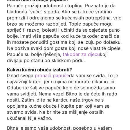
Papuče pružaju udobnost i toplinu. Poznato je da
hladnoća "vuče" s poda. Ako se iz kuće vratimo
promrzli i odreknemo se kućanskih potrepština, vrlo
brzo se možemo razboljeti. Tople papuče mogu
spriječiti razvoj bolesti i učiniti da se osjećate puno
bolje. Imati više papuča kod kuće također znači da
ih možete ponuditi gostima koji se izuju po dolasku.
Ne poziva svaki dom goste koji nose vlastite cipele.
Papuče su bolje rješenje,
također za djecu
koji
divljaju po stanu po skliskom podu.
Kakvu kućnu obuću izabrati?
Iznad svega
pronaći papuče
da vam se sviđa. To je
najvažniji kriterij jer u njima ne morate nikamo ići.
Odaberite šaljive papuče koje će se možda samo
vama svidjeti. Nema veze! Bitno je da ćete ih rado
nositi. Zatim idite na karticu naše trgovine s
opcijama kućne obuće i kupite par koji vam se
stvarno sviđa. Ne brinite za mišljenje ostalih
ukućana! Nije važno.
Bitna je samo vaša udobnost, posebno u vašem