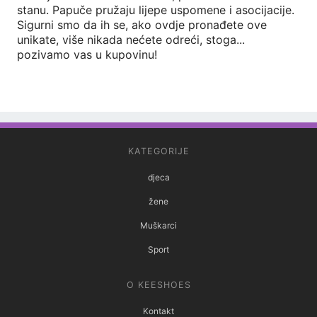
stanu. Papuče pružaju lijepe uspomene i asocijacije.
Sigurni smo da ih se, ako ovdje pronađete ove
unikate, više nikada nećete odreći, stoga...
pozivamo vas u kupovinu!
KATEGORIJE
djeca
žene
Muškarci
Sport
O KEESHOES
Kontakt