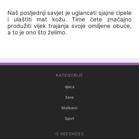
Naš posljednji savjet je uglancati sjajne cipele
i ulaštiti mat kožu. Time ćete značajno
produžiti vijek trajanja svoje omiljene obuće,
a to je ono što želimo.
KATEGORIJE
djeca
žene
Muškarci
Sport
O KEESHOES