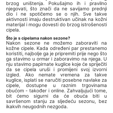
brzog uništenja. Pokušajmo ih i pravilno
njegovati, što znači da ne savijamo prednji
dio i ne spotičemo se o njih. Sve takve
aktivnosti imaju destruktivan učinak na kožni
materijal i mogu dovesti do brzog istrošenosti
cipela.
Što je s cipelama nakon sezone?
Nakon sezone ne možemo zaboraviti na
kožne cipele. Kada određeni par prestanemo
koristiti, najbolje ga je pripremiti prije nego što
ga stavimo u ormar i zaboravimo na njega. U
nju stavimo papirnate kuglice koje će spriječiti
da se cipela uruši i promijeni svoj izvorni
izgled. Ako nemate vremena za takve
kuglice, isplati se naručiti posebne navlake za
cipele, dostupne u raznim trgovinama
obućom - također i online. Zahvaljujući tome,
bit ćemo sigurni da će obuća biti u
savršenom stanju za sljedeću sezonu, bez
ikakvih neugodnih nezgoda.