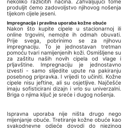
nekoliko različitih načina. Zahvaljujući tome
produljit ćemo zadovoljstvo njihovog nošenja
tijekom cijele jeseni.
Impregnacija i pravilna uporaba kožne obuće
Nakon što kupite cipele u stacionarnoj ili
online trgovini, nemojte ih odmah obuvati.
Prije svega, pobrinimo se za njihovu
impregnaciju. To je jednostavan tretman
pomoću tvari namijenjenih koži. Osmišljene su
za zaštitu naših novih cipela od vlage i
prljavštine. Impregnaciju je jednostavno
izvesti - samo slijedite upute na pakiranju
posebnog pripravka. I vrijedi to učiniti. Kožne
cipele nisu jeftine, ali su osjetljive. Najčešće
imaju sofisticirani dizajn i vrlo su univerzalni.
Briga o njima ključ je sreće i dugog nošenja.
Ispravna uporaba nije ništa drugo nego
mijenjanje obuće. Tretiranje kožne obuće kao
svakodnevne odjeće dovodi do njezinog