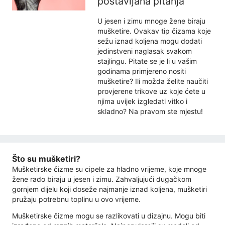
postavljana pitanja
U jesen i zimu mnoge žene biraju
mušketire. Ovakav tip čizama koje
sežu iznad koljena mogu dodati
jedinstveni naglasak svakom
stajlingu. Pitate se je li u vašim
godinama primjereno nositi
mušketire? Ili možda želite naučiti
provjerene trikove uz koje ćete u
njima uvijek izgledati vitko i
skladno? Na pravom ste mjestu!
Što su mušketiri?
Mušketirske čizme su cipele za hladno vrijeme, koje mnoge
žene rado biraju u jesen i zimu. Zahvaljujući dugačkom
gornjem dijelu koji doseže najmanje iznad koljena, mušketiri
pružaju potrebnu toplinu u ovo vrijeme.
Mušketirske čizme mogu se razlikovati u dizajnu. Mogu biti