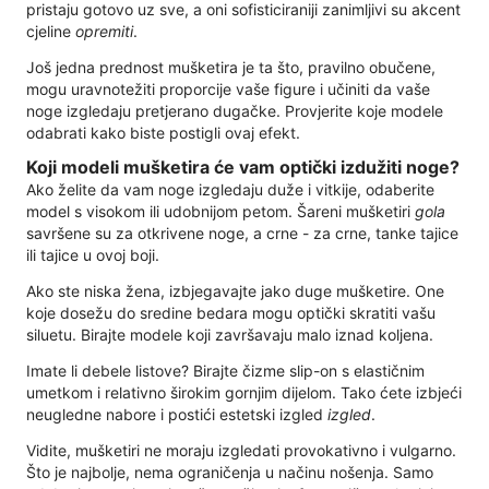
pristaju gotovo uz sve, a oni sofisticiraniji zanimljivi su akcent
cjeline
opremiti
.
Još jedna prednost mušketira je ta što, pravilno obučene,
mogu uravnotežiti proporcije vaše figure i učiniti da vaše
noge izgledaju pretjerano dugačke. Provjerite koje modele
odabrati kako biste postigli ovaj efekt.
Koji modeli mušketira će vam optički izdužiti noge?
Ako želite da vam noge izgledaju duže i vitkije, odaberite
model s visokom ili udobnijom petom. Šareni mušketiri
gola
savršene su za otkrivene noge, a crne - za crne, tanke tajice
ili tajice u ovoj boji.
Ako ste niska žena, izbjegavajte jako duge mušketire. One
koje dosežu do sredine bedara mogu optički skratiti vašu
siluetu. Birajte modele koji završavaju malo iznad koljena.
Imate li debele listove? Birajte čizme slip-on s elastičnim
umetkom i relativno širokim gornjim dijelom. Tako ćete izbjeći
neugledne nabore i postići estetski izgled
izgled
.
Vidite, mušketiri ne moraju izgledati provokativno i vulgarno.
Što je najbolje, nema ograničenja u načinu nošenja. Samo