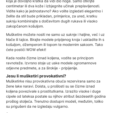
koja je dovoljno kratka da vidi dio noge. Samo otkrijte
centimetar ili dva kože i izbjegnite učinak preplavljenosti.
Vidite kako je jednostavno? Ako volite izgledati elegantno i
želite da stil bude prikladan, primjerice, za ured, kratku
suknju kombinirajte s dolčevitom dugih rukava ili visoko
zakopčanom košuljom.
Mušketire možete nositi ne samo uz suknje i haljine, već i uz
hlače ili tajice. Birajte modele pripijenog kroja i uskladite ih s
košuljom, džemperom ili topom te modernim sakoom. Tako
ćete postići WOW efekt!
Kada nosite čizme iznad koljena, vodite se principom
ravnoteže. Izvrsno stoje uz uske modele
ogroman
nove
odjevne predmete, a za širokije - pripijenije.
Jesu li mušketiri provokativni?
Mušketirke nisu provokativna obuća rezervirana samo za
žene lake naravi. Doista, u prošlosti su se čizme iznad
koljena povezivale s prostitutkama. Izrazito visoke i duge
cipele od lateksa postale su njihov atribut šezdesetih godina
prošlog stoljeća. Trenutno dostupni modeli, međutim, toliko
su prigušeni da ne izgledaju vulgarno.