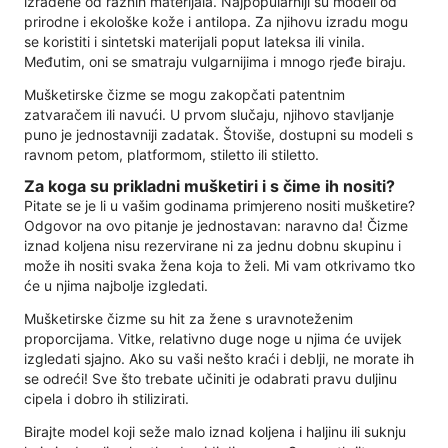
izrađene od raznih materijala. Najpopularniji su modeli od
prirodne i ekološke kože i antilopa. Za njihovu izradu mogu
se koristiti i sintetski materijali poput lateksa ili vinila.
Međutim, oni se smatraju vulgarnijima i mnogo rjeđe biraju.
Mušketirske čizme se mogu zakopčati patentnim
zatvaračem ili navući. U prvom slučaju, njihovo stavljanje
puno je jednostavniji zadatak. Štoviše, dostupni su modeli s
ravnom petom, platformom, stiletto ili stiletto.
Za koga su prikladni mušketiri i s čime ih nositi?
Pitate se je li u vašim godinama primjereno nositi mušketire?
Odgovor na ovo pitanje je jednostavan: naravno da! Čizme
iznad koljena nisu rezervirane ni za jednu dobnu skupinu i
može ih nositi svaka žena koja to želi. Mi vam otkrivamo tko
će u njima najbolje izgledati.
Mušketirske čizme su hit za žene s uravnoteženim
proporcijama. Vitke, relativno duge noge u njima će uvijek
izgledati sjajno. Ako su vaši nešto kraći i deblji, ne morate ih
se odreći! Sve što trebate učiniti je odabrati pravu duljinu
cipela i dobro ih stilizirati.
Birajte model koji seže malo iznad koljena i haljinu ili suknju