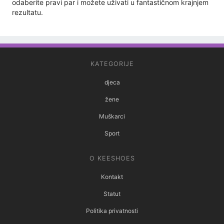
odaberite pravi par i možete uživati ​​u fantastičnom krajnjem
rezultatu.
KATEGORIJE
djeca
žene
Muškarci
Sport
O KEESHOES
Kontakt
Statut
Politika privatnosti