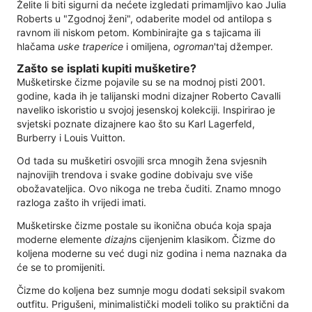
Želite li biti sigurni da nećete izgledati primamljivo kao Julia
Roberts u "Zgodnoj ženi", odaberite model od antilopa s
ravnom ili niskom petom. Kombinirajte ga s tajicama ili
hlačama
uske traperice
i omiljena,
ogroman
'taj džemper.
Zašto se isplati kupiti mušketire?
Mušketirske čizme pojavile su se na modnoj pisti 2001.
godine, kada ih je talijanski modni dizajner Roberto Cavalli
naveliko iskoristio u svojoj jesenskoj kolekciji. Inspirirao je
svjetski poznate dizajnere kao što su Karl Lagerfeld,
Burberry i Louis Vuitton.
Od tada su mušketiri osvojili srca mnogih žena svjesnih
najnovijih trendova i svake godine dobivaju sve više
obožavateljica. Ovo nikoga ne treba čuditi. Znamo mnogo
razloga zašto ih vrijedi imati.
Mušketirske čizme postale su ikonična obuća koja spaja
moderne elemente
dizajn
s cijenjenim klasikom. Čizme do
koljena moderne su već dugi niz godina i nema naznaka da
će se to promijeniti.
Čizme do koljena bez sumnje mogu dodati seksipil svakom
outfitu. Prigušeni, minimalistički modeli toliko su praktični da