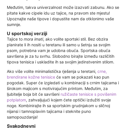
Međutim, takva univerzalnost može izazvati zabunu. Ako se
pitate kakve cipele idu uz tajice, na pravom ste mjestu!
Upoznajte naše tipove i dopustite nam da otklonimo vaše
sumnje.
U sportskoj verziji
Tajice to
mora imati
, ako volite sportski stil. Bez obzira
planirate li ih nositi u teretanu ili samo u šetnju sa svojim
psom, potrebna vam je udobna obuća. Sportska obuća
savršena je za tu svrhu. Slobodno birajte između različitih
tipova tenisica i uskladite ih sa svojim jedinstvenim stilom.
Ako više volite minimalistička rješenja u teretani,
crne,
brendirane kožne tenisice
će vam se pokazati kao pun
pogodak. Super će izgledati u kombinaciji s crnim tajicama i
širokom majicom s motivirajućim printom. Međutim, za
ljubitelje boja bit će savršeni
ružičaste tenisice s povišenim
potplatom
, zahvaljujući kojem ćete optički izdužiti svoje
noge. Kombinirajte ih sa sportskim grudnjakom u sličnoj
nijansi i tamnoplavim tajicama i steknite puno
samopouzdanja!
Svakodnevni