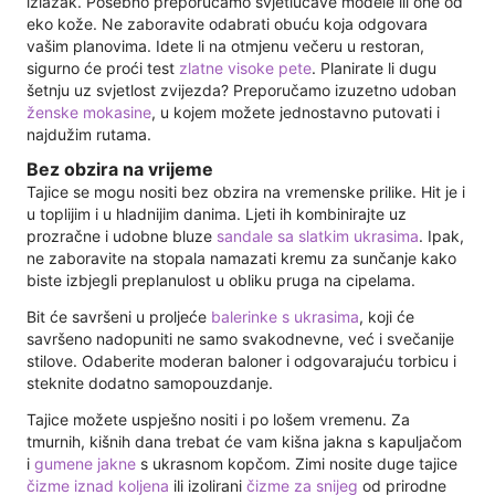
izlazak. Posebno preporučamo svjetlucave modele ili one od
eko kože. Ne zaboravite odabrati obuću koja odgovara
vašim planovima. Idete li na otmjenu večeru u restoran,
sigurno će proći test
zlatne visoke pete
. Planirate li dugu
šetnju uz svjetlost zvijezda? Preporučamo izuzetno udoban
ženske mokasine
, u kojem možete jednostavno putovati i
najdužim rutama.
Bez obzira na vrijeme
Tajice se mogu nositi bez obzira na vremenske prilike. Hit je i
u toplijim i u hladnijim danima. Ljeti ih kombinirajte uz
prozračne i udobne bluze
sandale sa slatkim ukrasima
. Ipak,
ne zaboravite na stopala namazati kremu za sunčanje kako
biste izbjegli preplanulost u obliku pruga na cipelama.
Bit će savršeni u proljeće
balerinke s ukrasima
, koji će
savršeno nadopuniti ne samo svakodnevne, već i svečanije
stilove. Odaberite moderan baloner i odgovarajuću torbicu i
steknite dodatno samopouzdanje.
Tajice možete uspješno nositi i po lošem vremenu. Za
tmurnih, kišnih dana trebat će vam kišna jakna s kapuljačom
i
gumene jakne
s ukrasnom kopčom. Zimi nosite duge tajice
čizme iznad koljena
ili izolirani
čizme za snijeg
od prirodne