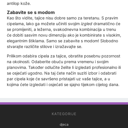
antilop kože.
Zabavite se s modom
Kao što vidite, tajice nisu dobre samo za teretanu. S pravim
cipelama, lako ga možete učiniti svojim
izgled
dramatično će
se promijeniti, a ležerna, svakodnevna kombinacija u trenu
će dobiti sasvim novu dimenziju ako je kombinirate s visokim,
elegantnim štiklama. Samo se zabavite s modom! Slobodno
stvarajte različite stilove i izražavajte se.
Prilikom odabira cipela za tajice, obratite posebnu pozornost
na okolnosti. Odaberite obuću prema vremenu i svojim
planovima. Također odlučite želite li izgledati profesionalno ili
se osjećati ugodno. Na taj ćete način suziti izbor i odabrati
par cipela koje će savršeno pristajati uz vaše tajice, a u
kojima ćete izgledati i osjećati se sjajno tijekom cijelog dana.
KATEGORIJE
djeca