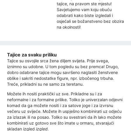
tajice, na pravom ste mjestu!
Savjetujemo vam koju obuću
odabrati kako biste izgledali i
osjećali se božanstveno bez obzira
na okolnosti!
Tajice za svaku priliku
Tajice su osvojile srca žena diljem svijeta. Prije svega,
iznimno su udobne. U tom pogledu su bez premca! Drugo,
dobro odabrane tajice mogu savršeno naglasiti ženstvene
oblike i sakriti nedostatke figure, npr. izbočenog trbuha.
Treće, prikladni su ne samo za teretanu.
Možete ih nositi praktički uz sve. Prikladne su i za
neformalne i za formalne prilike. Toliko je univerzalan odjevni
komad da ga možete nositi i za satove joge i za izvrsnu
večeru uz svijeće. Možete ih uspješno kombinirati uz odjeću
za izlazak ili na posao. Toliko su svestrani da ih lako možete
kombinirati uz gotovo sve što imate u ormaru, stvarajući
skladan izgled
izgled.