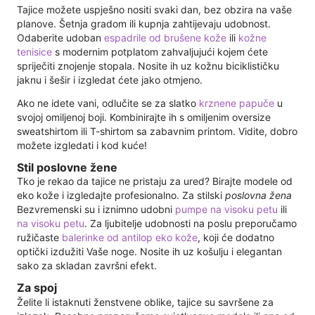
Tajice možete uspješno nositi svaki dan, bez obzira na vaše
planove. Šetnja gradom ili kupnja zahtijevaju udobnost.
Odaberite udoban
espadrile od brušene kože
ili
kožne
tenisice
s modernim potplatom zahvaljujući kojem ćete
spriječiti znojenje stopala. Nosite ih uz kožnu biciklističku
jaknu i šešir i izgledat ćete jako otmjeno.
Ako ne idete vani, odlučite se za slatko
krznene papuče
u
svojoj omiljenoj boji. Kombinirajte ih s omiljenim oversize
sweatshirtom ili T-shirtom sa zabavnim printom. Vidite, dobro
možete izgledati i kod kuće!
Stil poslovne žene
Tko je rekao da tajice ne pristaju za ured? Birajte modele od
eko kože i izgledajte profesionalno. Za stilski
poslovna žena
Bezvremenski su i iznimno udobni
pumpe na visoku petu
ili
na visoku petu
. Za ljubitelje udobnosti na poslu preporučamo
ružičaste
balerinke od antilop eko kože
, koji će dodatno
optički izdužiti Vaše noge. Nosite ih uz košulju i elegantan
sako za skladan završni efekt.
Za spoj
Želite li istaknuti ženstvene oblike, tajice su savršene za