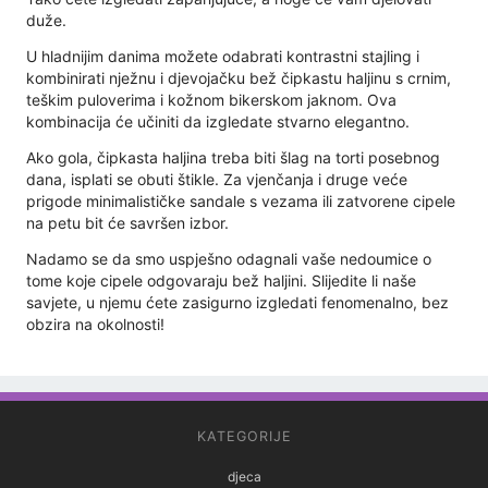
duže.
U hladnijim danima možete odabrati kontrastni stajling i
kombinirati nježnu i djevojačku bež čipkastu haljinu s crnim,
teškim puloverima i kožnom bikerskom jaknom. Ova
kombinacija će učiniti da izgledate stvarno elegantno.
Ako gola, čipkasta haljina treba biti šlag na torti posebnog
dana, isplati se obuti štikle. Za vjenčanja i druge veće
prigode minimalističke sandale s vezama ili zatvorene cipele
na petu bit će savršen izbor.
Nadamo se da smo uspješno odagnali vaše nedoumice o
tome koje cipele odgovaraju bež haljini. Slijedite li naše
savjete, u njemu ćete zasigurno izgledati fenomenalno, bez
obzira na okolnosti!
KATEGORIJE
djeca