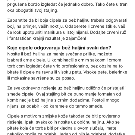
prigušena bordo izgledat će jednako dobro. Tako ćete u tren
oka obogatiti svoj stajling.
Zapamtite da bi boja cipela za bež haljinu trebala odgovarati
boji, na primjer, vaših noktiju. Odaberete li crvene štikle, vaš
će look upotpuniti manikura u istoj nijansi. Dodajte crveni ruž
i fantastičan krajnji rezultat je zajamčen!
Koje cipele odgovaraju bež haljini svaki dan?
Nosite li bež haljinu za manje svečane prilike, možete
izabrati crne cipele. U kombinaciji s crnim sakoom i crnom
torbicom izgledat ćete vrlo profesionalno, bez obzira na to
birate li cipele na ravnu ili visoku petu. Visoke pete, balerinke
ili mokasine savršene su za posao.
Za svakodnevno nošenje uz bež haljinu odlično će pristajati i
smeđe cipele. Ovaj stajling bit će puno manje formalan od
kombinacije bež haljine s crnim dodacima. Postoji mnogo
nijansi za odabir - od karamele do tamno smeđe.
Cipele s motivom zmijske kože također će biti provjereno
rješenje. Ipak, svakako ih nosite uz običnu haljinu. Ako se
pitate koja će torba biti prikladna u ovom slučaju, imate
nekoliko opcija za odabir. Jedan od njih je odabrati dodatke