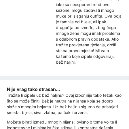
iako su neosporan trend ove
sezone, mogu zadavati mnogo
muke pri slaganju outfita. Ova boja
je tamnija od bijele, ali ipak
drugačija od smeđe, zbog čega
mnoge žene mogu imati problema
s odabirom pravih dodataka. Ako
tražite provjerena rješenja, došli
ste na pravo mjesto! Mi vam
kažemo koje cipele odgovaraju
bež haljini.
Nije vrag tako strasan...
Tražite li cipele uz bež haljinu? Ovaj izbor nije tako težak kao
što se može činiti. Bež je neutralna nijansa koja se dobro
slaže s mnogim bojama. Uz bež haljinu sigurno će pristajati
smeđa, bijela, siva, zlatna, pa čak i crvena.
Možete birati između mnogih nijansi, ovisno o tome volite li
jednostavne i minimalističke stilove ili kontrastna rješenja.