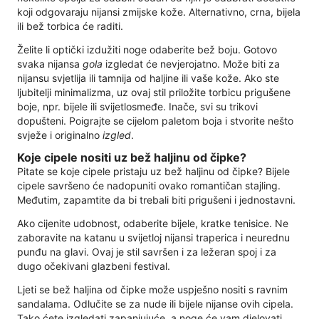
koji odgovaraju nijansi zmijske kože. Alternativno, crna, bijela
ili bež torbica će raditi.
Želite li optički izdužiti noge odaberite bež boju. Gotovo
svaka nijansa
gola
izgledat će nevjerojatno. Može biti za
nijansu svjetlija ili tamnija od haljine ili vaše kože. Ako ste
ljubitelji minimalizma, uz ovaj stil priložite torbicu prigušene
boje, npr. bijele ili svijetlosmeđe. Inače, svi su trikovi
dopušteni. Poigrajte se cijelom paletom boja i stvorite nešto
svježe i originalno
izgled
.
Koje cipele nositi uz bež haljinu od čipke?
Pitate se koje cipele pristaju uz bež haljinu od čipke? Bijele
cipele savršeno će nadopuniti ovako romantičan stajling.
Međutim, zapamtite da bi trebali biti prigušeni i jednostavni.
Ako cijenite udobnost, odaberite bijele, kratke tenisice. Ne
zaboravite na katanu u svijetloj nijansi traperica i neurednu
punđu na glavi. Ovaj je stil savršen i za ležeran spoj i za
dugo očekivani glazbeni festival.
Ljeti se bež haljina od čipke može uspješno nositi s ravnim
sandalama. Odlučite se za nude ili bijele nijanse ovih cipela.
Tako ćete izgledati zapanjujuće, a noge će vam djelovati