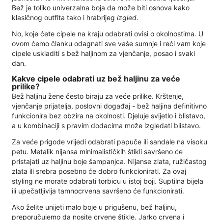
Bež je toliko univerzalna boja da može biti osnova kako
klasičnog outfita tako i hrabrijeg
izgled
.
No, koje ćete cipele na kraju odabrati ovisi o okolnostima. U
ovom ćemo članku odagnati sve vaše sumnje i reći vam koje
cipele uskladiti s bež haljinom za vjenčanje, posao i svaki
dan.
Kakve cipele odabrati uz bež haljinu za veće
prilike?
Bež haljinu žene često biraju za veće prilike. Krštenje,
vjenčanje prijatelja, poslovni događaj - bež haljina definitivno
funkcionira bez obzira na okolnosti. Djeluje svijetlo i blistavo,
a u kombinaciji s pravim dodacima može izgledati blistavo.
Za veće prigode vrijedi odabrati papuče ili sandale na visoku
petu. Metalik nijansa minimalističkih štikli savršeno će
pristajati uz haljinu boje šampanjca. Nijanse zlata, ružičastog
zlata ili srebra posebno će dobro funkcionirati. Za ovaj
styling ne morate odabrati torbicu u istoj boji. Suptilna bijela
ili upečatljivija tamnocrvena savršeno će funkcionirati.
Ako želite unijeti malo boje u prigušenu, bež haljinu,
preporučujemo da nosite crvene štikle. Jarko crvena i