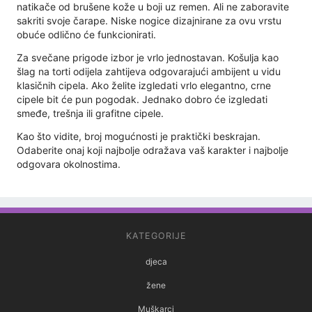
natikače od brušene kože u boji uz remen. Ali ne zaboravite
sakriti svoje čarape. Niske nogice dizajnirane za ovu vrstu
obuće odlično će funkcionirati.
Za svečane prigode izbor je vrlo jednostavan. Košulja kao
šlag na torti odijela zahtijeva odgovarajući ambijent u vidu
klasičnih cipela. Ako želite izgledati vrlo elegantno, crne
cipele bit će pun pogodak. Jednako dobro će izgledati
smeđe, trešnja ili grafitne cipele.
Kao što vidite, broj mogućnosti je praktički beskrajan.
Odaberite onaj koji najbolje odražava vaš karakter i najbolje
odgovara okolnostima.
KATEGORIJE
djeca
žene
Muškarci