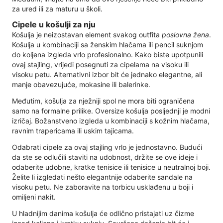
za ured ili za maturu u školi.
Cipele u košulji za nju
Košulja je neizostavan element svakog outfita
poslovna žena
.
Košulja u kombinaciji sa ženskim hlačama ili pencil suknjom
do koljena izgleda vrlo profesionalno. Kako biste upotpunili
ovaj stajling, vrijedi posegnuti za cipelama na visoku ili
visoku petu. Alternativni izbor bit će jednako elegantne, ali
manje obavezujuće, mokasine ili balerinke.
Međutim, košulja za nježniji spol ne mora biti ograničena
samo na formalne prilike. Oversize košulja posljednji je modni
izričaj. Božanstveno izgleda u kombinaciji s kožnim hlačama,
ravnim trapericama ili uskim tajicama.
Odabrati cipele za ovaj stajling vrlo je jednostavno. Budući
da ste se odlučili staviti na udobnost, držite se ove ideje i
odaberite udobne, kratke tenisice ili tenisice u neutralnoj boji.
Želite li izgledati nešto elegantnije odaberite sandale na
visoku petu. Ne zaboravite na torbicu usklađenu u boji i
omiljeni nakit.
U hladnijim danima košulja će odlično pristajati uz čizme