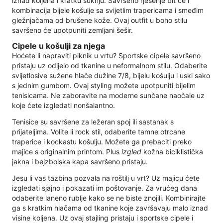
iznad koljena i kratku suknju. Savršeno rješenje bit će i
kombinacija bijele košulje sa svijetlim trapericama i smeđim
gležnjačama od brušene kože. Ovaj outfit u boho stilu
savršeno će upotpuniti zemljani šešir.
Cipele u košulji za njega
Hoćete li napraviti piknik u vrtu? Sportske cipele savršeno
pristaju uz odijelo od tkanine u neformalnom stilu. Odaberite
svijetlosive sužene hlače dužine 7/8, bijelu košulju i uski sako
s jednim gumbom. Ovaj styling možete upotpuniti bijelim
tenisicama. Ne zaboravite na moderne sunčane naočale uz
koje ćete izgledati nonšalantno.
Tenisice su savršene za ležeran spoj ili sastanak s
prijateljima. Volite li rock stil, odaberite tamne otrcane
traperice i kockastu košulju. Možete ga prebaciti preko
majice s originalnim printom. Plus
izgled
kožna biciklistička
jakna i bejzbolska kapa savršeno pristaju.
Jesu li vas tazbina pozvala na roštilj u vrt? Uz majicu ćete
izgledati sjajno i pokazati im poštovanje. Za vrućeg dana
odaberite laneno rublje kako se ne biste znojili. Kombinirajte
ga s kratkim hlačama od tkanine koje završavaju malo iznad
visine koljena. Uz ovaj stajling pristaju i sportske cipele i