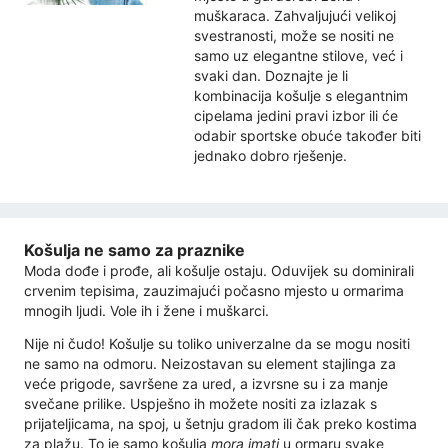
muškaraca. Zahvaljujući velikoj
svestranosti, može se nositi ne
samo uz elegantne stilove, već i
svaki dan. Doznajte je li
kombinacija košulje s elegantnim
cipelama jedini pravi izbor ili će
odabir sportske obuće također biti
jednako dobro rješenje.
Košulja ne samo za praznike
Moda dođe i prođe, ali košulje ostaju. Oduvijek su dominirali
crvenim tepisima, zauzimajući počasno mjesto u ormarima
mnogih ljudi. Vole ih i žene i muškarci.
Nije ni čudo! Košulje su toliko univerzalne da se mogu nositi
ne samo na odmoru. Neizostavan su element stajlinga za
veće prigode, savršene za ured, a izvrsne su i za manje
svečane prilike. Uspješno ih možete nositi za izlazak s
prijateljicama, na spoj, u šetnju gradom ili čak preko kostima
za plažu. To je samo košulja
mora imati
u ormaru svake