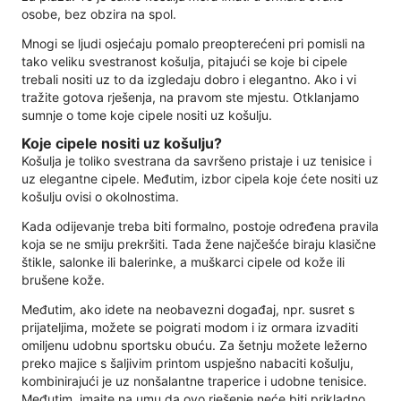
osobe, bez obzira na spol.
Mnogi se ljudi osjećaju pomalo preopterećeni pri pomisli na
tako veliku svestranost košulja, pitajući se koje bi cipele
trebali nositi uz to da izgledaju dobro i elegantno. Ako i vi
tražite gotova rješenja, na pravom ste mjestu. Otklanjamo
sumnje o tome koje cipele nositi uz košulju.
Koje cipele nositi uz košulju?
Košulja je toliko svestrana da savršeno pristaje i uz tenisice i
uz elegantne cipele. Međutim, izbor cipela koje ćete nositi uz
košulju ovisi o okolnostima.
Kada odijevanje treba biti formalno, postoje određena pravila
koja se ne smiju prekršiti. Tada žene najčešće biraju klasične
štikle, salonke ili balerinke, a muškarci cipele od kože ili
brušene kože.
Međutim, ako idete na neobavezni događaj, npr. susret s
prijateljima, možete se poigrati modom i iz ormara izvaditi
omiljenu udobnu sportsku obuću. Za šetnju možete ležerno
preko majice s šaljivim printom uspješno nabaciti košulju,
kombinirajući je uz nonšalantne traperice i udobne tenisice.
Međutim, imajte na umu da ovo rješenje neće biti prikladno