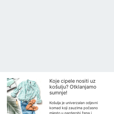
Koje cipele nositi uz
košulju? Otklanjamo
sumnje!
Košulja je univerzalan odjevni
komad koji zauzima počasno
mjesto u garderobi žena i