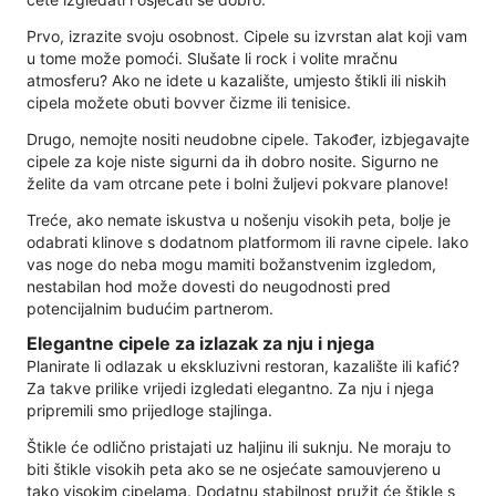
Prvo, izrazite svoju osobnost. Cipele su izvrstan alat koji vam
u tome može pomoći. Slušate li rock i volite mračnu
atmosferu? Ako ne idete u kazalište, umjesto štikli ili niskih
cipela možete obuti bovver čizme ili tenisice.
Drugo, nemojte nositi neudobne cipele. Također, izbjegavajte
cipele za koje niste sigurni da ih dobro nosite. Sigurno ne
želite da vam otrcane pete i bolni žuljevi pokvare planove!
Treće, ako nemate iskustva u nošenju visokih peta, bolje je
odabrati klinove s dodatnom platformom ili ravne cipele. Iako
vas noge do neba mogu mamiti božanstvenim izgledom,
nestabilan hod može dovesti do neugodnosti pred
potencijalnim budućim partnerom.
Elegantne cipele za izlazak za nju i njega
Planirate li odlazak u ekskluzivni restoran, kazalište ili kafić?
Za takve prilike vrijedi izgledati elegantno. Za nju i njega
pripremili smo prijedloge stajlinga.
Štikle će odlično pristajati uz haljinu ili suknju. Ne moraju to
biti štikle visokih peta ako se ne osjećate samouvjereno u
tako visokim cipelama. Dodatnu stabilnost pružit će štikle s