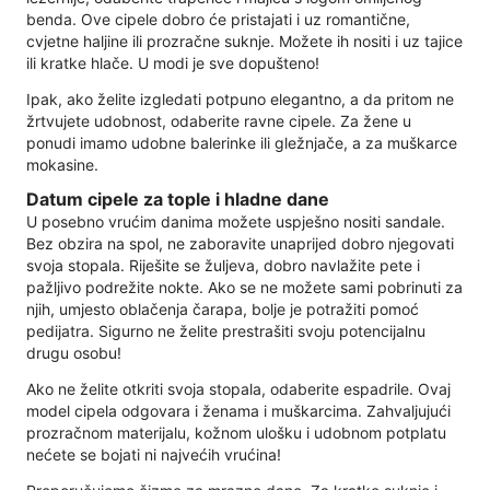
benda. Ove cipele dobro će pristajati i uz romantične,
cvjetne haljine ili prozračne suknje. Možete ih nositi i uz tajice
ili kratke hlače. U modi je sve dopušteno!
Ipak, ako želite izgledati potpuno elegantno, a da pritom ne
žrtvujete udobnost, odaberite ravne cipele. Za žene u
ponudi imamo udobne balerinke ili gležnjače, a za muškarce
mokasine.
Datum cipele za tople i hladne dane
U posebno vrućim danima možete uspješno nositi sandale.
Bez obzira na spol, ne zaboravite unaprijed dobro njegovati
svoja stopala. Riješite se žuljeva, dobro navlažite pete i
pažljivo podrežite nokte. Ako se ne možete sami pobrinuti za
njih, umjesto oblačenja čarapa, bolje je potražiti pomoć
pedijatra. Sigurno ne želite prestrašiti svoju potencijalnu
drugu osobu!
Ako ne želite otkriti svoja stopala, odaberite espadrile. Ovaj
model cipela odgovara i ženama i muškarcima. Zahvaljujući
prozračnom materijalu, kožnom ulošku i udobnom potplatu
nećete se bojati ni najvećih vrućina!