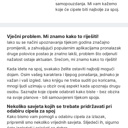
samopouzdanja. Mi vam kažemo
koje će cipele biti najbolje za spoj.
Vječni problem. Mi znamo kako to riješiti!
Iako su se načini upoznavanja tijekom godina značajno
promijenili, a zahvaljujući popularnim aplikacijama pronalazak
druge polovice postao je znatno lakši, problem što odjenuti
nažalost ostaje aktualan. Srećom, mi znamo kako to riješiti!
Kada idete na spoj, svakako želite ostaviti najbolji mogući
dojam. Osim vašeg karaktera i lijepog ponašanja, jednako je
važan i vaš izgled. Iako knjigu ne treba suditi po koricama,
mnogi ljudi uzimaju u obzir ovaj aspekt kada upoznaju drugu
osobu. Saznajte koje cipele odabrati kako biste - bez obzira
na svoje planove - bili samouvjereni tijekom spoja.
Nekoliko savjeta kojih se trebate pridržavati pri
odabiru cipela za spoj
Kako bismo vam pomogli u odabiru cipela za izlazak,
pripremili smo nekoliko vrijednih savjeta. Slijedeći ih, sigurno
ćete izgledati i osjećati se dobro.