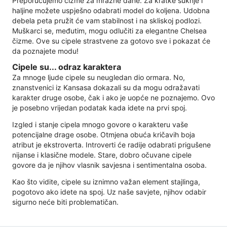
Preporučujemo čizme za mrazne dane. Za kratke suknje i
haljine možete uspješno odabrati model do koljena. Udobna
debela peta pružit će vam stabilnost i na skliskoj podlozi.
Muškarci se, međutim, mogu odlučiti za elegantne Chelsea
čizme. Ove su cipele strastvene za gotovo sve i pokazat će
da poznajete modu!
Cipele su... odraz karaktera
Za mnoge ljude cipele su neugledan dio ormara. No,
znanstvenici iz Kansasa dokazali su da mogu odražavati
karakter druge osobe, čak i ako je uopće ne poznajemo. Ovo
je posebno vrijedan podatak kada idete na prvi spoj.
Izgled i stanje cipela mnogo govore o karakteru vaše
potencijalne drage osobe. Otmjena obuća kričavih boja
atribut je ekstroverta. Introverti će radije odabrati prigušene
nijanse i klasične modele. Stare, dobro očuvane cipele
govore da je njihov vlasnik savjesna i sentimentalna osoba.
Kao što vidite, cipele su iznimno važan element stajlinga,
pogotovo ako idete na spoj. Uz naše savjete, njihov odabir
sigurno neće biti problematičan.