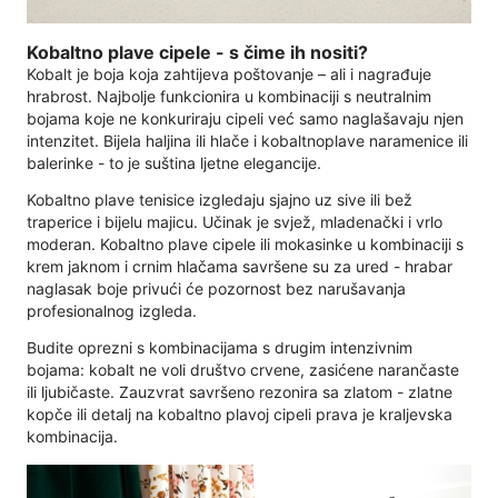
Kobaltno plave cipele - s čime ih nositi?
Kobalt je boja koja zahtijeva poštovanje – ali i nagrađuje
hrabrost. Najbolje funkcionira u kombinaciji s neutralnim
bojama koje ne konkuriraju cipeli već samo naglašavaju njen
intenzitet. Bijela haljina ili hlače i kobaltnoplave naramenice ili
balerinke - to je suština ljetne elegancije.
Kobaltno plave tenisice izgledaju sjajno uz sive ili bež
traperice i bijelu majicu. Učinak je svjež, mladenački i vrlo
moderan. Kobaltno plave cipele ili mokasinke u kombinaciji s
krem ​​jaknom i crnim hlačama savršene su za ured - hrabar
naglasak boje privući će pozornost bez narušavanja
profesionalnog izgleda.
Budite oprezni s kombinacijama s drugim intenzivnim
bojama: kobalt ne voli društvo crvene, zasićene narančaste
ili ljubičaste. Zauzvrat savršeno rezonira sa zlatom - zlatne
kopče ili detalj na kobaltno plavoj cipeli prava je kraljevska
kombinacija.