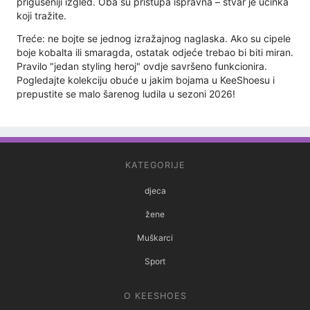
prigušeniji izgled. Oba su pristupa ispravna – stvar je učinka
koji tražite.
Treće: ne bojte se jednog izražajnog naglaska. Ako su cipele
boje kobalta ili smaragda, ostatak odjeće trebao bi biti miran.
Pravilo "jedan styling heroj" ovdje savršeno funkcionira.
Pogledajte kolekciju obuće u jakim bojama u KeeShoesu i
prepustite se malo šarenog ludila u sezoni 2026!
KATEGORIJE
djeca
žene
Muškarci
Sport
O KEESHOES