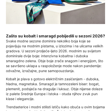
Zašto su kobalt i smaragd pobijedili u sezoni 2026?
Svake modne sezone dominira nekoliko boja koje se
pojavljuju na modnim pistama, u izlozima i na ulicama velikih
gradova. U sezoni proljeće-ljeto 2026. modnim su svijetom
dominirale dvije boje: intenzivna kobaltna i duboka
smaragdno zelena. Obje boje zrače snagom i energijom, što
se savršeno uklapa u raspoloženje mode nakon pandemije:
odvažne, izražajne, pune samopouzdanja.
Kobalt je plava s gotovo električnim zasićenjem - duboka,
hladna, magnetska. Smaragd je tamnozeleni biser: bogat,
plemenit, podsjeća na dragulje i luksuz. Obje nijanse dolaze
iz palete Srednje Europe i Istoka - otuda njihov zvuk pun
klase i elegancije.
Trendseterice i modni stilisti ističu kako obuća u ovim bojama