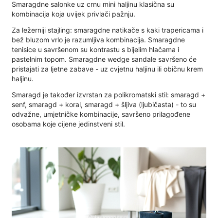
Smaragdne salonke uz crnu mini haljinu klasična su
kombinacija koja uvijek privlači pažnju.
Za ležerniji stajling: smaragdne natikače s kaki trapericama i
bež bluzom vrlo je razumljiva kombinacija. Smaragdne
tenisice u savršenom su kontrastu s bijelim hlačama i
pastelnim topom. Smaragdne wedge sandale savršeno će
pristajati za ljetne zabave - uz cvjetnu haljinu ili običnu krem ​​
haljinu.
Smaragd je također izvrstan za polikromatski stil: smaragd +
senf, smaragd + koral, smaragd + šljiva (ljubičasta) - to su
odvažne, umjetničke kombinacije, savršeno prilagođene
osobama koje cijene jedinstveni stil.