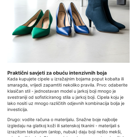
Praktični savjeti za obuću intenzivnih boja
Kada kupujete cipele u izražajnim bojama poput kobalta ili
smaragda, vrijedi zapamtiti nekoliko pravila. Prvo: odaberite
klasičan stil - jednostavan model u jarkoj boji mnogo je
svestraniji od sofisticiranog stila u jarkoj boji. Cipela koju je
lako nositi uz mnogo različitih odjevnih kombinacija bolja je
investicija.
Drugo: vodite računa o materijalu. Snažne boje najbolje
izgledaju na glatkoj koži ili satenskoj tkanini - materijali s
izrazitom teksturom (anlop, nubuk) daju boji nešto mekši,