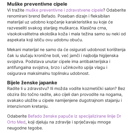
Muške preventivne cipele
Vi tražite
muške preventivne i zdravstvene cipele
? Odaberite
renomirani brend Befado. Poseban dizajn i fleksibilan
materijal uz udobno kopčanje karakteristike su koje će
razveseliti svakog starijeg muškarca. Klasična crna,
visokokvalitetna ekološka koža i mala težina samo su neki od
aspekata koji ističu ovu udobnu obuću.
Mekani materijal ne samo da će osigurati udobnost korištenja
čak iu slučaju kronične boli, već jamči i najbolja higijenska
svojstva. Podstava unutar cipele ima antibakterijska i
antifungalna svojstva, brzo i učinkovito upija vlagu i
osigurava maksimalnu toplinsku udobnost.
Bijele ženske japanke
Radite li u zdravstvu? Ili možda vodite kozmetički salon? Bez
obzira što točno radite, ako cijeli dan provodite na nogama,
svakako uložite u cipele namijenjene dugotrajnom stajanju i
intenzivnom kretanju.
Odaberite
Befado ženske papuče iz specijalizirane linije Dr
Orto Med
, koji djeluju na zdravlje i sprječavaju mnoge
neugodne tegobe.