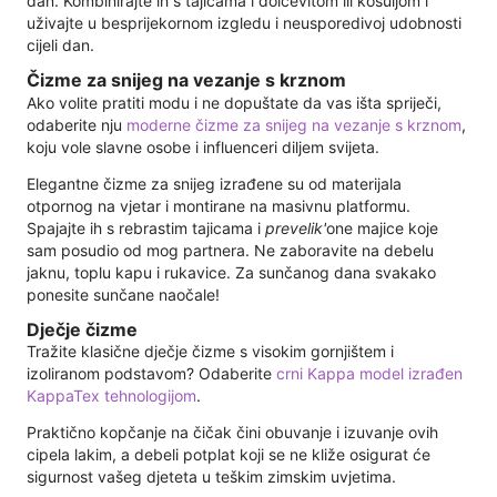
dan. Kombinirajte ih s tajicama i dolčevitom ili košuljom i
uživajte u besprijekornom izgledu i neusporedivoj udobnosti
cijeli dan.
Čizme za snijeg na vezanje s krznom
Ako volite pratiti modu i ne dopuštate da vas išta spriječi,
odaberite nju
moderne čizme za snijeg na vezanje s krznom
,
koju vole slavne osobe i influenceri diljem svijeta.
Elegantne čizme za snijeg izrađene su od materijala
otpornog na vjetar i montirane na masivnu platformu.
Spajajte ih s rebrastim tajicama i
prevelik'
one majice koje
sam posudio od mog partnera. Ne zaboravite na debelu
jaknu, toplu kapu i rukavice. Za sunčanog dana svakako
ponesite sunčane naočale!
Dječje čizme
Tražite klasične dječje čizme s visokim gornjištem i
izoliranom podstavom? Odaberite
crni Kappa model izrađen
KappaTex tehnologijom
.
Praktično kopčanje na čičak čini obuvanje i izuvanje ovih
cipela lakim, a debeli potplat koji se ne kliže osigurat će
sigurnost vašeg djeteta u teškim zimskim uvjetima.