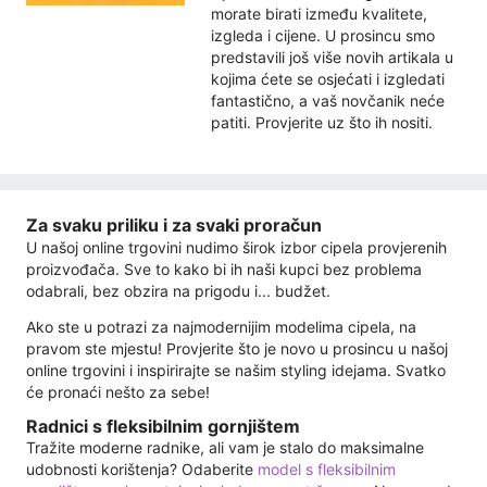
morate birati između kvalitete,
izgleda i cijene. U prosincu smo
predstavili još više novih artikala u
kojima ćete se osjećati i izgledati
fantastično, a vaš novčanik neće
patiti. Provjerite uz što ih nositi.
Za svaku priliku i za svaki proračun
U našoj online trgovini nudimo širok izbor cipela provjerenih
proizvođača. Sve to kako bi ih naši kupci bez problema
odabrali, bez obzira na prigodu i... budžet.
Ako ste u potrazi za najmodernijim modelima cipela, na
pravom ste mjestu! Provjerite što je novo u prosincu u našoj
online trgovini i inspirirajte se našim styling idejama. Svatko
će pronaći nešto za sebe!
Radnici s fleksibilnim gornjištem
Tražite moderne radnike, ali vam je stalo do maksimalne
udobnosti korištenja? Odaberite
model s fleksibilnim