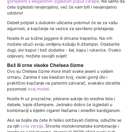
gornjištem s elegantnim izgledom poput čarape
. Ne samo da
ćete izgledati nevjerojatno, već će vam biti i nevjerojatno
udobno!
Debeli potplat s dubokim ušicama pobrinut će se za vašu
sigurnost, a kopčanje na vezice za savršeno pristajanje.
Nosite ih uz kožne joggere ili otrcane traperice. Na vrh
možete obući svoju omiljenu košulju ili džemper. Odaberite
dugi, sivi kaput i bež dodatke - šal, kapu i rukavice. Ovako
odjeveni, možete osvojiti svijet!
Bež ili crne visoke Chelsea čizme
Ovo su Chelsea čizme
mora imati
svake jeseni u vašem
ormaru. Zanima li vas klasičan kroj, visoki gornji dio i
praktično kopčanje na patentni zatvarač, svakako obratite
pozornost
ovaj model
.
Nosite ih uz prozračne, plisirane suknje do sredine lista i
debele, tople džempere. Jednako dobro će izgledati u
kombinaciji s bijelim cigaret hlačama i smeđim kardiganom.
Ako se bojite da ćete ih teško održavati čistima, odlučite se
za njih
crna verzija
. Stvorite monokromatske kombinacije i
igrajte se s teksturama, stvarajući WOW efekt svaki put!