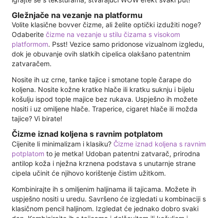
Gležnjače na vezanje na platformu
Volite klasične bovver čizme, ali želite optički izdužiti noge?
Odaberite
čizme na vezanje u stilu čizama s visokom
platformom
. Psst! Vezice samo pridonose vizualnom izgledu,
dok je obuvanje ovih slatkih cipelica olakšano patentnim
zatvaračem.
Nosite ih uz crne, tanke tajice i smotane tople čarape do
koljena. Nosite kožne kratke hlače ili kratku suknju i bijelu
košulju ispod tople majice bez rukava. Uspješno ih možete
nositi i uz omiljene hlače. Traperice, cigaret hlače ili možda
tajice? Vi birate!
Čizme iznad koljena s ravnim potplatom
Cijenite li minimalizam i klasiku?
Čizme iznad koljena s ravnim
potplatom
to je metka! Udoban patentni zatvarač, prirodna
antilop koža i nježna krznena podstava s unutarnje strane
cipela učinit će njihovo korištenje čistim užitkom.
Kombinirajte ih s omiljenim haljinama ili tajicama. Možete ih
uspješno nositi u uredu. Savršeno će izgledati u kombinaciji s
klasičnom pencil haljinom. Izgledat će jednako dobro svaki