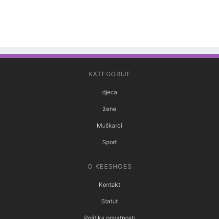
KATEGORIJE
djeca
žene
Muškarci
Sport
O KEESHOES
Kontakt
Statut
Politika privatnosti