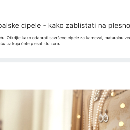
balske cipele - kako zablistati na plesn
u. Otkrijte kako odabrati savršene cipele za karneval, maturalnu večer
ću uz koju ćete plesati do zore.