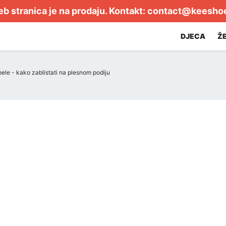
b stranica je na prodaju. Kontakt:
contact@keesho
DJECA
Ž
pele - kako zablistati na plesnom podiju