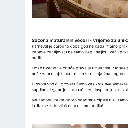
Sezona maturalnih večeri - vrijeme za uni
Karneval je čarobno doba godine kada imamo priliku 
zabave zahtijevaju ne samo lijepu haljinu, već i pri
outfit.
Odabir večernje obuće prava je umjetnost. Morate p
neće vam uspjeti ako ne možete stajati na nogama
U ovom vodiču provest ćemo vas kroz sve aspekte od
suptilne elegancije - pronaći ćete inspiraciju za svak
Ne zaboravite da dobro odabrane cipele nisu samo 
koliko se zabavljaš na plesnom podiju!