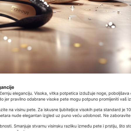
gancije
ernju eleganciju. Visoka, vitka potpetica izdužuje noge, poboljšava d
 čudo jer pravilno odabrane visoke pete mogu potpuno promijeniti vaš i
zite na visinu pete. Za iskusne ljubiteljice visokih peta standard je 1
timetara nude elegantan izgled uz puno veću udobnost. Ne zaboravite 
osti. Smanjuje stvarnu visinsku razliku između pete i prstiju, što stop