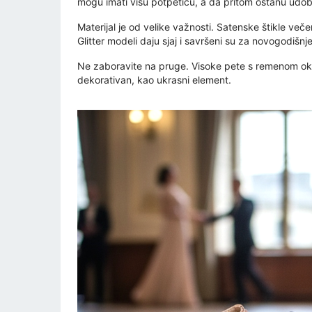
mogu imati višu potpeticu, a da pritom ostanu udo
Materijal je od velike važnosti. Satenske štikle večer
Glitter modeli daju sjaj i savršeni su za novogodišnj
Ne zaboravite na pruge. Visoke pete s remenom oko gl
dekorativan, kao ukrasni element.