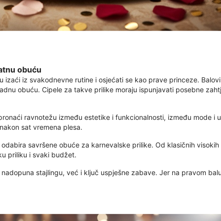
katnu obuću
izaći iz svakodnevne rutine i osjećati se kao prave princeze. Balovi
kladnu obuću. Cipele za takve prilike moraju ispunjavati posebne zahtje
ronaći ravnotežu između estetike i funkcionalnosti, između mode i ud
 nakon sat vremena plesa.
abira savršene obuće za karnevalske prilike. Od klasičnih visokih p
u priliku i svaki budžet.
nadopuna stajlingu, već i ključ uspješne zabave. Jer na pravom balu