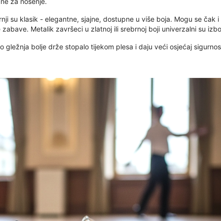
bne za nošenje.
nji su klasik - elegantne, sjajne, dostupne u više boja. Mogu se čak i o
e zabave. Metalik završeci u zlatnoj ili srebrnoj boji univerzalni su iz
ežnja bolje drže stopalo tijekom plesa i daju veći osjećaj sigurnosti