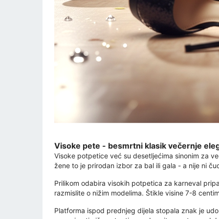
Visoke pete - besmrtni klasik večernje ele
Visoke potpetice već su desetljećima sinonim za več
žene to je prirodan izbor za bal ili gala - a nije ni
Prilikom odabira visokih potpetica za karneval pripa
razmislite o nižim modelima. Štikle visine 7-8 cen
Platforma ispod prednjeg dijela stopala znak je udobn