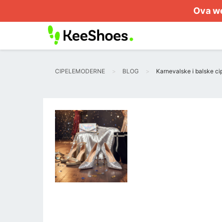
Ova we
CIPELEMODERNE
BLOG
Karnevalske i balske ci