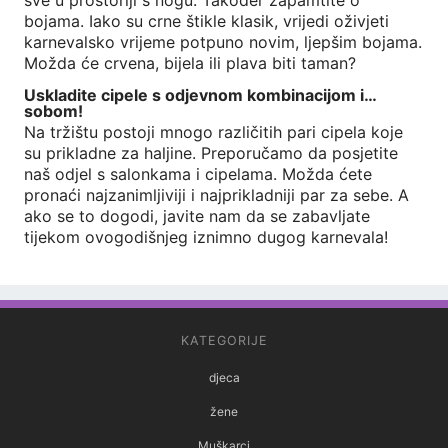
sve u prostoriji s nogu. Također zapamtite o
bojama. Iako su crne štikle klasik, vrijedi oživjeti
karnevalsko vrijeme potpuno novim, ljepšim bojama.
Možda će crvena, bijela ili plava biti taman?
Uskladite cipele s odjevnom kombinacijom i…
sobom!
Na tržištu postoji mnogo različitih pari cipela koje
su prikladne za haljine. Preporučamo da posjetite
naš odjel s salonkama i cipelama. Možda ćete
pronaći najzanimljiviji i najprikladniji par za sebe. A
ako se to dogodi, javite nam da se zabavljate
tijekom ovogodišnjeg iznimno dugog karnevala!
KATEGORIJE
djeca
žene
Muškarci