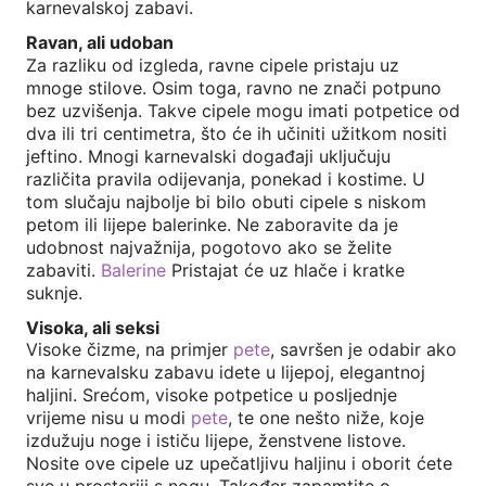
karnevalskoj zabavi.
Ravan, ali udoban
Za razliku od izgleda, ravne cipele pristaju uz
mnoge stilove. Osim toga, ravno ne znači potpuno
bez uzvišenja. Takve cipele mogu imati potpetice od
dva ili tri centimetra, što će ih učiniti užitkom nositi
jeftino. Mnogi karnevalski događaji uključuju
različita pravila odijevanja, ponekad i kostime. U
tom slučaju najbolje bi bilo obuti cipele s niskom
petom ili lijepe balerinke. Ne zaboravite da je
udobnost najvažnija, pogotovo ako se želite
zabaviti.
Balerine
Pristajat će uz hlače i kratke
suknje.
Visoka, ali seksi
Visoke čizme, na primjer
pete
, savršen je odabir ako
na karnevalsku zabavu idete u lijepoj, elegantnoj
haljini. Srećom, visoke potpetice u posljednje
vrijeme nisu u modi
pete
, te one nešto niže, koje
izdužuju noge i ističu lijepe, ženstvene listove.
Nosite ove cipele uz upečatljivu haljinu i oborit ćete