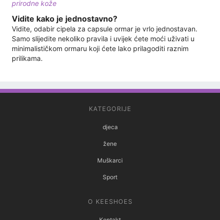
prirodne kože
Vidite kako je jednostavno?
Vidite, odabir cipela za capsule ormar je vrlo jednostavan.
Samo slijedite nekoliko pravila i uvijek ćete moći uživati ​​u
minimalističkom ormaru koji ćete lako prilagoditi raznim
prilikama.
KATEGORIJE
djeca
žene
Muškarci
Sport
O KEESHOES
Kontakt