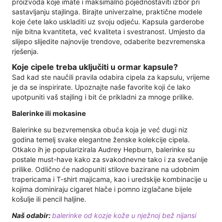
proizvoda koje imate i maksimalno pojednostaviti izbor pri
sastavljanju stajlinga. Birajte univerzalne, praktične modele
koje ćete lako uskladiti uz svoju odjeću. Kapsula garderobe
nije bitna kvantiteta, već kvaliteta i svestranost. Umjesto da
slijepo slijedite najnovije trendove, odaberite bezvremenska
rješenja.
Koje cipele treba uključiti u ormar kapsule?
Sad kad ste naučili pravila odabira cipela za kapsulu, vrijeme
je da se inspirirate. Upoznajte naše favorite koji će lako
upotpuniti vaš stajling i bit će prikladni za mnoge prilike.
Balerinke ili mokasine
Balerinke su bezvremenska obuća koja je već dugi niz
godina temelj svake elegantne ženske kolekcije cipela.
Otkako ih je popularizirala Audrey Hepburn, balerinke su
postale must-have kako za svakodnevne tako i za svečanije
prilike. Odlično će nadopuniti stilove bazirane na udobnim
trapericama i T-shirt majicama, kao i uredskije kombinacije u
kojima dominiraju cigaret hlače i pomno izglačane bijele
košulje ili pencil haljine.
Naš odabir:
balerinke od kozje kože u nježnoj bež nijansi