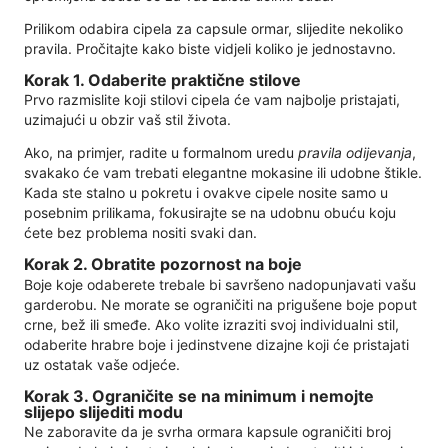
Prilikom odabira cipela za capsule ormar, slijedite nekoliko
pravila. Pročitajte kako biste vidjeli koliko je jednostavno.
Korak 1. Odaberite praktične stilove
Prvo razmislite koji stilovi cipela će vam najbolje pristajati,
uzimajući u obzir vaš stil života.
Ako, na primjer, radite u formalnom uredu
pravila odijevanja
,
svakako će vam trebati elegantne mokasine ili udobne štikle.
Kada ste stalno u pokretu i ovakve cipele nosite samo u
posebnim prilikama, fokusirajte se na udobnu obuću koju
ćete bez problema nositi svaki dan.
Korak 2. Obratite pozornost na boje
Boje koje odaberete trebale bi savršeno nadopunjavati vašu
garderobu. Ne morate se ograničiti na prigušene boje poput
crne, bež ili smeđe. Ako volite izraziti svoj individualni stil,
odaberite hrabre boje i jedinstvene dizajne koji će pristajati
uz ostatak vaše odjeće.
Korak 3. Ograničite se na minimum i nemojte
slijepo slijediti modu
Ne zaboravite da je svrha ormara kapsule ograničiti broj