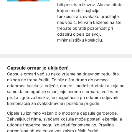
biti poseban izazov. Ako se pitate
koji će modeli najbolje
funkcionirati, svakako pročitajte
naš vodič. Mi vam kažemo na što
trebate obratiti pozornost pri
odabiru cipela za svoju
minimalističku kolekciju.
Capsule ormar je uključen!
Capsule ormari već su neko vrijeme na dnevnom redu, što
nikoga ne treba čuditi. To nije ništa drugo do pomno
odabrana kolekcija odjeće, obuće i modnih dodataka koja ne
samo da omogućuje smanjenje nereda u ormaru, već vam
pruža i gotovo beskrajne mogućnosti pri odabiru odjevnih
kombinacija za svakodnevne i posebne prigode.
Cipele su iznimno važan dio moderne capsule garderobe.
Zahvaljujući njima, svečana košulja može postati ležernija, a
udobne traperice mogu izgledati fenomenalno. Pravilno
opremljena obuća će za vas zaista učiniti čuda!