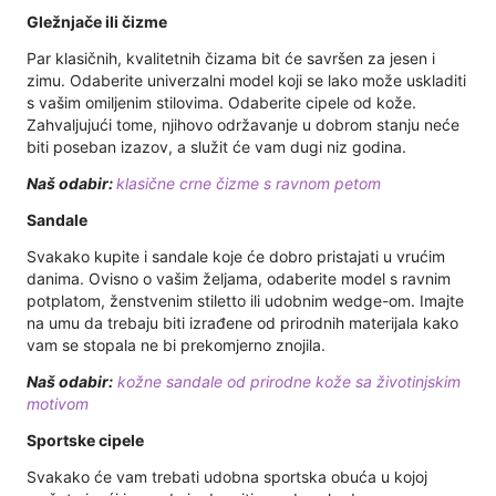
Gležnjače ili čizme
Par klasičnih, kvalitetnih čizama bit će savršen za jesen i
zimu. Odaberite univerzalni model koji se lako može uskladiti
s vašim omiljenim stilovima. Odaberite cipele od kože.
Zahvaljujući tome, njihovo održavanje u dobrom stanju neće
biti poseban izazov, a služit će vam dugi niz godina.
Naš odabir:
klasične crne čizme s ravnom petom
Sandale
Svakako kupite i sandale koje će dobro pristajati u vrućim
danima. Ovisno o vašim željama, odaberite model s ravnim
potplatom, ženstvenim stiletto ili udobnim wedge-om. Imajte
na umu da trebaju biti izrađene od prirodnih materijala kako
vam se stopala ne bi prekomjerno znojila.
Naš odabir:
kožne sandale od prirodne kože sa životinjskim
motivom
Sportske cipele
Svakako će vam trebati udobna sportska obuća u kojoj