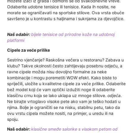
možete izaći iz grada i odmoriti se od svakodnevne vreve.
Odaberite udobne tenisice ili tenisice. Kada ih nosite, ne
morate se ograničavati na sportske stilove. Ova vrsta obuće
savršeno je u kontrastu s haljinama i suknjama za djevojčice.
Naš odabir:
bijele tenisice od prirodne kože na udobnoj
platformi
Cipele za veće prilike
Sestrino vjenčanje? Raskošna večera u restoranu? Zabava u
klubu? Takve okolnosti često zahtijevaju posebnu odjeću, a
ravne cipele možda nisu dovoljno formalne za neke
kombinacije i mogu poremetiti WOW efekt. Kako biste to
spriječili, uložite u kvalitetne cipele za veće prilike. Odaberite
bež model koji će vam optički izdužiti noge ili odaberite
klasičnu crnu koja se lako uklapa uz mnoge stilove.
odjeća
.
Ne birajte vrtoglavo visoke pete ako vam je teško hodati u
njima. Bolje je ograničiti se na nisku, stabilnu petu, tako da
ovu vrstu cipela možete nositi, na primjer, u uredu ili na
spoju.
Naš odabir:
klasične smeđe salonke s visokom petom od