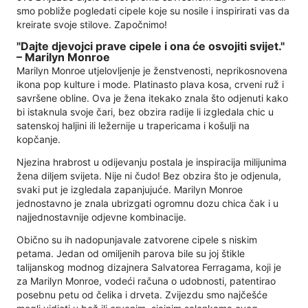
smo pobliže pogledati cipele koje su nosile i inspirirati vas da
kreirate svoje stilove. Započnimo!
"Dajte djevojci prave cipele i ona će osvojiti svijet."
– Marilyn Monroe
Marilyn Monroe utjelovljenje je ženstvenosti, neprikosnovena
ikona pop kulture i mode. Platinasto plava kosa, crveni ruž i
savršene obline. Ova je žena itekako znala što odjenuti kako
bi istaknula svoje čari, bez obzira radije li izgledala chic u
satenskoj haljini ili ležernije u trapericama i košulji na
kopčanje.
Njezina hrabrost u odijevanju postala je inspiracija milijunima
žena diljem svijeta. Nije ni čudo! Bez obzira što je odjenula,
svaki put je izgledala zapanjujuće. Marilyn Monroe
jednostavno je znala ubrizgati ogromnu dozu chica čak i u
najjednostavnije odjevne kombinacije.
Obično su ih nadopunjavale zatvorene cipele s niskim
petama. Jedan od omiljenih parova bile su joj štikle
talijanskog modnog dizajnera Salvatorea Ferragama, koji je
za Marilyn Monroe, vodeći računa o udobnosti, patentirao
posebnu petu od čelika i drveta. Zvijezdu smo najčešće