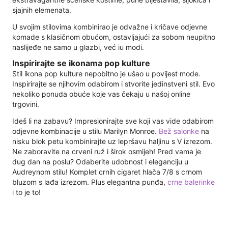
sjajnih elemenata.
U svojim stilovima kombinirao je odvažne i kričave odjevne
komade s klasičnom obućom, ostavljajući za sobom neupitno
naslijeđe ne samo u glazbi, već iu modi.
Inspirirajte se ikonama pop kulture
Stil ikona pop kulture nepobitno je ušao u povijest mode.
Inspirirajte se njihovim odabirom i stvorite jedinstveni stil. Evo
nekoliko ponuda obuće koje vas čekaju u našoj online
trgovini.
Ideš li na zabavu? Impresionirajte sve koji vas vide odabirom
odjevne kombinacije u stilu Marilyn Monroe.
Bež salonke
na
nisku blok petu kombinirajte uz lepršavu haljinu s V izrezom.
Ne zaboravite na crveni ruž i širok osmijeh! Pred vama je
dug dan na poslu? Odaberite udobnost i eleganciju u
Audreynom stilu! Komplet crnih cigaret hlača 7/8 s crnom
bluzom s lađa izrezom. Plus elegantna punđa,
crne balerinke
i to je to!