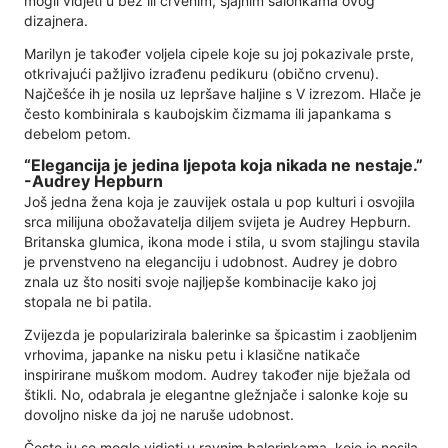
mogli vidjeti u bež ili crvenim, sjajnim salonkama ovog
dizajnera.
Marilyn je također voljela cipele koje su joj pokazivale prste,
otkrivajući pažljivo izrađenu pedikuru (obično crvenu).
Najčešće ih je nosila uz lepršave haljine s V izrezom. Hlače je
često kombinirala s kaubojskim čizmama ili japankama s
debelom petom.
“Elegancija je jedina ljepota koja nikada ne nestaje.”
-Audrey Hepburn
Još jedna žena koja je zauvijek ostala u pop kulturi i osvojila
srca milijuna obožavatelja diljem svijeta je Audrey Hepburn.
Britanska glumica, ikona mode i stila, u svom stajlingu stavila
je prvenstveno na eleganciju i udobnost. Audrey je dobro
znala uz što nositi svoje najljepše kombinacije kako joj
stopala ne bi patila.
Zvijezda je popularizirala balerinke sa špicastim i zaobljenim
vrhovima, japanke na nisku petu i klasične natikače
inspirirane muškom modom. Audrey također nije bježala od
štikli. No, odabrala je elegantne gležnjače i salonke koje su
dovoljno niske da joj ne naruše udobnost.
Često ju se moglo vidjeti u ravnim balerinkama, koje je nosila