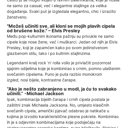
ne samo za casual, već i elegantne stajlinge za velika
događanja. Svaki put je izgledala elegantno, chic i izrazito
ženstveno.
"Možeš učiniti sve, ali kloni se mojih plavih cipela
od brušene kože." – Elvis Presley
Među pop-kulturnim ikonama pažnju su privukle ne samo
cipele koje nose žene, već i muškarci. Jedan od njih je Elvis
Presley, koji je zapamćen kako po svom jedinstvenom
glazbenom stilu, tako i po kultnim stajlinzima.
Legendarni kralj rock 'n' rolla volio je privlačiti pozornost
sjajnim odijelima koje je kombinirao s crnim, pomno ulaštenim
svečanim cipelama. Puno je puta razbio monokrom
izgled,
nosi bijele, kontrastne čarape.
“Ako je nešto zabranjeno u modi, ja ću to svakako
učiniti.” -Michael Jackson
Ipak, kombinacija bijelih čarapa i crnih cipela postala je
zaštitni znak Michaela Jacksona. No, umjesto klasičnih
svečanih cipela, američki pjevač odabrao je natikače u
kojima je izvodio karakteristične plesne pokrete. Kombinirao
ih je s odjevnim kombinacijama koje podsjećaju na
ekstravagantne scenske kostime, pune blještavila, šljokica i