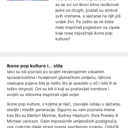
su se svi ovi likovi bitno razlikovali
jedni od drugih, postali su simboli
svih vremena, a sjećanje na njih još
uvijek živi. Pa zašto se ne biste
malo inspirirali pogledom na cipele
koje nose najvažnije ikone pop
kulture?
Ikone pop kulture i... stila
Iako su bili poznati po svojim nevjerojatnim vokalnim
sposobnostima i hvaljenom glumačkom umijeću, njihova
osebujna pojava bila je nešto što je upadalo u oči i bilo ih je
teško otrgnuti. Oni su bili ti koji su postavljali trendove i
svojim su stilovima inspirirali cijeli svijet.
Ikone pop kulture, o kojima je riječ, zauvijek ostaju u sjećanju
starijih i mlađih generacija. Sigurno su vam poznata imena
kao što su Marilyn Monroe, Audrey Hepburn, Elvis Presley ili
Michael Jackson. Osim impresivnih umjetničkih postignuća,
ove zvijezde dijele strast prema savršenom izgledu. Odlučili