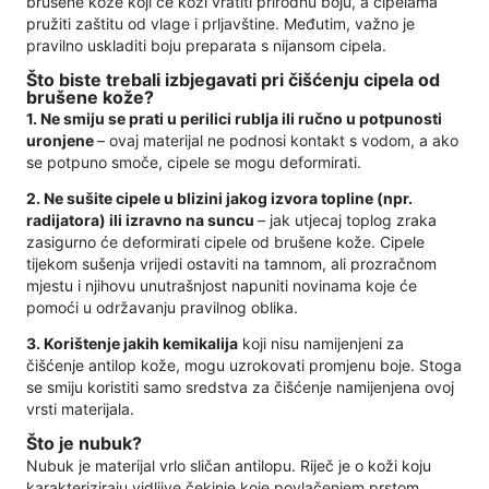
brušene kože koji će koži vratiti prirodnu boju, a cipelama
pružiti zaštitu od vlage i prljavštine. Međutim, važno je
pravilno uskladiti boju preparata s nijansom cipela.
Što biste trebali izbjegavati pri čišćenju cipela od
brušene kože?
1. Ne smiju se prati u perilici rublja ili ručno u potpunosti
uronjene
– ovaj materijal ne podnosi kontakt s vodom, a ako
se potpuno smoče, cipele se mogu deformirati.
2. Ne sušite cipele u blizini jakog izvora topline (npr.
radijatora) ili izravno na suncu
– jak utjecaj toplog zraka
zasigurno će deformirati cipele od brušene kože. Cipele
tijekom sušenja vrijedi ostaviti na tamnom, ali prozračnom
mjestu i njihovu unutrašnjost napuniti novinama koje će
pomoći u održavanju pravilnog oblika.
3.
Korištenje jakih kemikalija
koji nisu namijenjeni za
čišćenje antilop kože, mogu uzrokovati promjenu boje. Stoga
se smiju koristiti samo sredstva za čišćenje namijenjena ovoj
vrsti materijala.
Što je nubuk?
Nubuk je materijal vrlo sličan antilopu. Riječ je o koži koju
karakteriziraju vidljive čekinje koje povlačenjem prstom