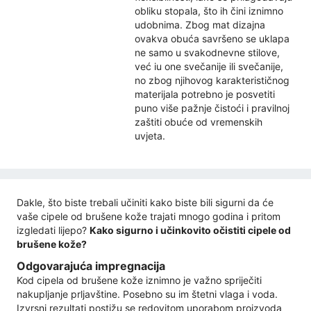
obliku stopala, što ih čini iznimno
udobnima. Zbog mat dizajna
ovakva obuća savršeno se uklapa
ne samo u svakodnevne stilove,
već iu one svečanije ili svečanije,
no zbog njihovog karakterističnog
materijala potrebno je posvetiti
puno više pažnje čistoći i pravilnoj
zaštiti obuće od vremenskih
uvjeta.
Dakle, što biste trebali učiniti kako biste bili sigurni da će
vaše cipele od brušene kože trajati mnogo godina i pritom
izgledati lijepo?
Kako sigurno i učinkovito očistiti cipele od
brušene kože?
Odgovarajuća impregnacija
Kod cipela od brušene kože iznimno je važno spriječiti
nakupljanje prljavštine. Posebno su im štetni vlaga i voda.
Izvrsni rezultati postižu se redovitom uporabom proizvoda