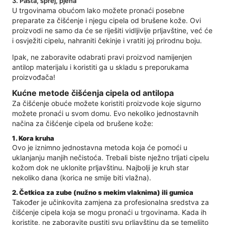
3. Pasta, sprej, pjena
U trgovinama obućom lako možete pronaći posebne
preparate za čišćenje i njegu cipela od brušene kože. Ovi
proizvodi ne samo da će se riješiti vidljivije prljavštine, već će
i osvježiti cipelu, nahraniti čekinje i vratiti joj prirodnu boju.
Ipak, ne zaboravite odabrati pravi proizvod namijenjen
antilop materijalu i koristiti ga u skladu s preporukama
proizvođača!
Kućne metode čišćenja cipela od antilopa
Za čišćenje obuće možete koristiti proizvode koje sigurno
možete pronaći u svom domu. Evo nekoliko jednostavnih
načina za čišćenje cipela od brušene kože:
1. Kora kruha
Ovo je iznimno jednostavna metoda koja će pomoći u
uklanjanju manjih nečistoća. Trebali biste nježno trljati cipelu
kožom dok ne uklonite prljavštinu. Najbolji je kruh star
nekoliko dana (korica ne smije biti vlažna).
2. Četkica za zube (nužno s mekim vlaknima) ili gumica
Također je učinkovita zamjena za profesionalna sredstva za
čišćenje cipela koja se mogu pronaći u trgovinama. Kada ih
koristite, ne zaboravite pustiti svu prljavštinu da se temeljito