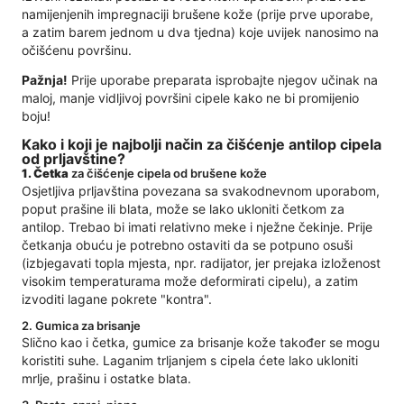
namijenjenih impregnaciji brušene kože (prije prve uporabe,
a zatim barem jednom u dva tjedna) koje uvijek nanosimo na
očišćenu površinu.
Pažnja!
Prije uporabe preparata isprobajte njegov učinak na
maloj, manje vidljivoj površini cipele kako ne bi promijenio
boju!
Kako i koji je najbolji način za čišćenje antilop cipela
od prljavštine?
1.
Četka
za čišćenje cipela od brušene kože
Osjetljiva prljavština povezana sa svakodnevnom uporabom,
poput prašine ili blata, može se lako ukloniti četkom za
antilop. Trebao bi imati relativno meke i nježne čekinje. Prije
četkanja obuću je potrebno ostaviti da se potpuno osuši
(izbjegavati topla mjesta, npr. radijator, jer prejaka izloženost
visokim temperaturama može deformirati cipelu), a zatim
izvoditi lagane pokrete "kontra".
2. Gumica za brisanje
Slično kao i četka, gumice za brisanje kože također se mogu
koristiti suhe. Laganim trljanjem s cipela ćete lako ukloniti
mrlje, prašinu i ostatke blata.