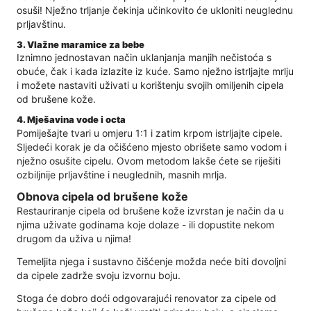
osuši! Nježno trljanje čekinja učinkovito će ukloniti neuglednu
prljavštinu.
3. Vlažne maramice za bebe
Iznimno jednostavan način uklanjanja manjih nečistoća s
obuće, čak i kada izlazite iz kuće. Samo nježno istrljajte mrlju
i možete nastaviti uživati ​​u korištenju svojih omiljenih cipela
od brušene kože.
4. Mješavina vode i octa
Pomiješajte tvari u omjeru 1:1 i zatim krpom istrljajte cipele.
Sljedeći korak je da očišćeno mjesto obrišete samo vodom i
nježno osušite cipelu. Ovom metodom lakše ćete se riješiti
ozbiljnije prljavštine i neuglednih, masnih mrlja.
Obnova cipela od brušene kože
Restauriranje cipela od brušene kože izvrstan je način da u
njima uživate godinama koje dolaze - ili dopustite nekom
drugom da uživa u njima!
Temeljita njega i sustavno čišćenje možda neće biti dovoljni
da cipele zadrže svoju izvornu boju.
Stoga će dobro doći odgovarajući renovator za cipele od