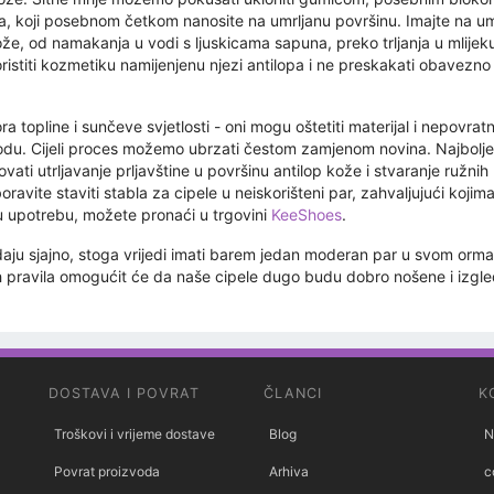
lja, koji posebnom četkom nanosite na umrljanu površinu. Imajte na 
e, od namakanja u vodi s ljuskicama sapuna, preko trljanja u mlijeku
ristiti kozmetiku namijenjenu njezi antilopa i ne preskakati obavezn
ra topline i sunčeve svjetlosti - oni mogu oštetiti materijal i nepovra
vodu. Cijeli proces možemo ubrzati čestom zamjenom novina. Najbolje 
i utrljavanje prljavštine u površinu antilop kože i stvaranje ružnih 
avite staviti stabla za cipele u neiskorišteni par, zahvaljujući kojim
 upotrebu, možete pronaći u trgovini
KeeShoes
.
ju sjajno, stoga vrijedi imati barem jedan moderan par u svom ormaru
ih pravila omogućit će da naše cipele dugo budu dobro nošene i izgled
DOSTAVA I POVRAT
ČLANCI
K
Troškovi i vrijeme dostave
Blog
N
Povrat proizvoda
Arhiva
c