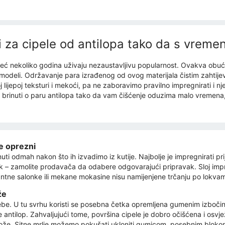
i za cipele od antilopa tako da s vreme
ć nekoliko godina uživaju nezaustavljivu popularnost. Ovakva obuća i
i modeli. Održavanje para izrađenog od ovog materijala čistim zahtij
oj lijepoj teksturi i mekoći, pa ne zaboravimo pravilno impregnirati i
brinuti o paru antilopa tako da vam čišćenje oduzima malo vremena, 
e oprezni
 odmah nakon što ih izvadimo iz kutije. Najbolje je impregnirati prije
ak – zamolite prodavača da odabere odgovarajući pripravak. Sloj impr
antne salonke ili mekane mokasine nisu namijenjene trčanju po lokva
že
e. U tu svrhu koristi se posebna četka opremljena gumenim izbočinam
e antilop. Zahvaljujući tome, površina cipele je dobro očišćena i osvj
op kože. Sitne mrlje možemo pokušati ukloniti gumicom, posebnim bloko