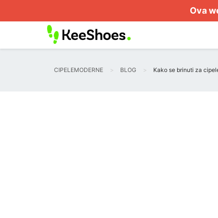
Ova we
CIPELEMODERNE
BLOG
Kako se brinuti za cipe