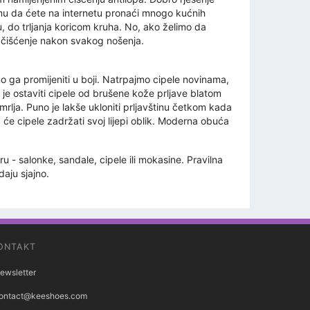
umu da ćete na internetu pronaći mnogo kućnih
, do trljanja koricom kruha. No, ako želimo da
o čišćenje nakon svakog nošenja.
tno ga promijeniti u boji. Natrpajmo cipele novinama,
je ostaviti cipele od brušene kože prljave blatom
mrlja. Puno je lakše ukloniti prljavštinu četkom kada
a će cipele zadržati svoj lijepi oblik. Moderna obuća
 - salonke, sandale, cipele ili mokasine. Pravilna
aju sjajno.
ONTAKT
ewsletter
ontact@keeshoes.com