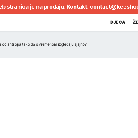
b stranica je na prodaju. Kontakt:
contact@keesho
DJECA
Ž
le od antilopa tako da s vremenom izgledaju sjajno?