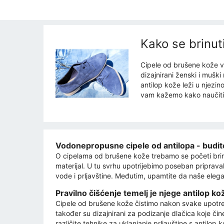
Kako se brinut
Cipele od brušene kože ve
dizajnirani ženski i mušk
antilop kože leži u njezin
vam kažemo kako naučiti 
Vodonepropusne cipele od antilopa - budit
O cipelama od brušene kože trebamo se početi brinuti
materijal. U tu svrhu upotrijebimo poseban priprav
vode i prljavštine. Međutim, upamtite da naše eleg
Pravilno čišćenje temelj je njege antilop ko
Cipele od brušene kože čistimo nakon svake upotreb
također su dizajnirani za podizanje dlačica koje čin
različite tehnike za uklanjanje prljavštine s antil