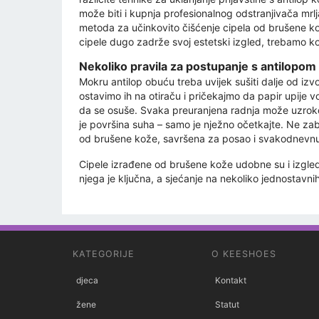
može biti i kupnja profesionalnog odstranjivača mr
metoda za učinkovito čišćenje cipela od brušene kož
cipele dugo zadrže svoj estetski izgled, trebamo ko
Nekoliko pravila za postupanje s antilopom
Mokru antilop obuću treba uvijek sušiti dalje od izvo
ostavimo ih na otiraču i pričekajmo da papir upije 
da se osuše. Svaka preuranjena radnja može uzrokovat
je površina suha – samo je nježno očetkajte. Ne zabor
od brušene kože, savršena za posao i svakodnevnu
Cipele izrađene od brušene kože udobne su i izgleda
njega je ključna, a sjećanje na nekoliko jednostavn
KATEGORIJE
O KEESHOES
djeca
Kontakt
žene
Statut