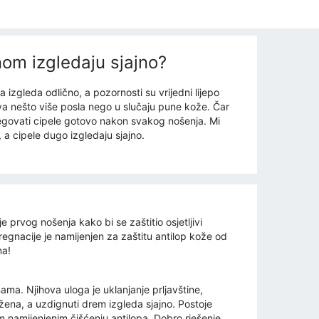
nom izgledaju sjajno?
zgleda odlično, a pozornosti su vrijedni lijepo
eva nešto više posla nego u slučaju pune kože. Čar
 njegovati cipele gotovo nakon svakog nošenja. Mi
a cipele dugo izgledaju sjajno.
 prvog nošenja kako bi se zaštitio osjetljivi
egnacije je namijenjen za zaštitu antilop kože od
ma!
a. Njihova uloga je uklanjanje prljavštine,
ežena, a uzdignuti drem izgleda sjajno. Postoje
m namijenjenim čišćenju antilopa. Dobro rješenje