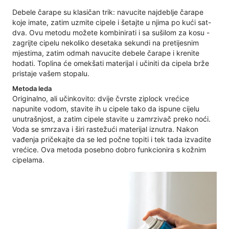
Debele čarape su klasičan trik: navucite najdeblje čarape
koje imate, zatim uzmite cipele i šetajte u njima po kući sat-
dva. Ovu metodu možete kombinirati i sa sušilom za kosu -
zagrijte cipelu nekoliko desetaka sekundi na pretijesnim
mjestima, zatim odmah navucite debele čarape i krenite
hodati. Toplina će omekšati materijal i učiniti da cipela brže
pristaje vašem stopalu.
Metoda leda
Originalno, ali učinkovito: dvije čvrste ziplock vrećice
napunite vodom, stavite ih u cipele tako da ispune cijelu
unutrašnjost, a zatim cipele stavite u zamrzivač preko noći.
Voda se smrzava i širi rastežući materijal iznutra. Nakon
vađenja pričekajte da se led počne topiti i tek tada izvadite
vrećice. Ova metoda posebno dobro funkcionira s kožnim
cipelama.