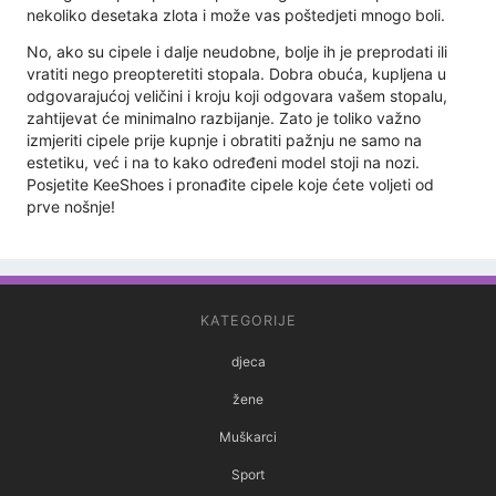
nekoliko desetaka zlota i može vas poštedjeti mnogo boli.
No, ako su cipele i dalje neudobne, bolje ih je preprodati ili
vratiti nego preopteretiti stopala. Dobra obuća, kupljena u
odgovarajućoj veličini i kroju koji odgovara vašem stopalu,
zahtijevat će minimalno razbijanje. Zato je toliko važno
izmjeriti cipele prije kupnje i obratiti pažnju ne samo na
estetiku, već i na to kako određeni model stoji na nozi.
Posjetite KeeShoes i pronađite cipele koje ćete voljeti od
prve nošnje!
KATEGORIJE
djeca
žene
Muškarci
Sport