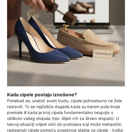
Kada cipele postaju iznošene?
Ponekad se, unatoč svom trudu, cipele jednostavno ne žele
rastaviti. To se najčešće događa kada su barem pola broja
premale ili kada je kroj cipela fundamentalno nespojiv s
oblikom vašeg stopala (npr. šiljati vrh za široko stopalo). U
takvoj situaciji vrijedi otići do postolara koji može mehanički
rastegnuti cipele pomoću posebnog stabla za cipele - košta