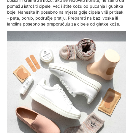
Losioni i kreme za kožu, ako se redovito koriste, ne samo da
pomažu istrošiti cipele, već i štite kožu od pucanja i gubitka
boje. Nanesite ih posebno na mjesta gdje cipela vrši pritisak
- peta, porub, područje prstiju. Preparati na bazi voska ili
lanolina posebno se preporučuju za cipele od glatke kože.