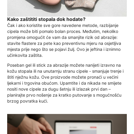
Kako zaštititi stopala dok hodate?
Čak i ako koristite sve gore navedene metode, razbijanje
cipela može biti pomalo bolan proces. Međutim, nekoliko
promjena omogućit će vam da smanjite rizik od abrazije:
stavite flastere za pete kao preventivnu mjeru na osjetljiva
mjesta prije nego što se pojavi žulj. Ovo je jeftina i iznimno
učinkovita zaštita.
Poseban gel ili stick za abrazije možete nanijeti izravno na
kožu stopala ili na unutarnju stranu cipele - smanjuje trenje i
štiti nježnu kožu. Ove proizvode možete pronaći u većini
ljekarni i trgovina obućom. Upamtite i da nikada ne smijete
nositi nove cipele za dugu šetnju ili izlazak prvi dan –
planirajte prvo nošenje za kratko putovanje s mogućnošću
brzog povratka kući.