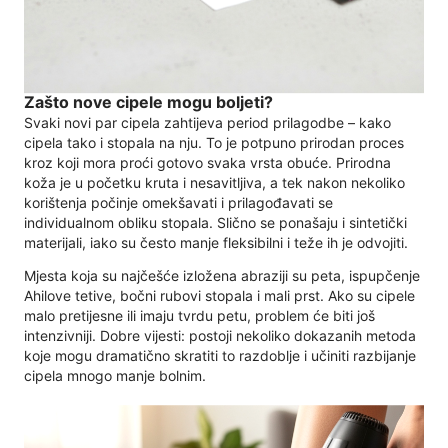
Zašto nove cipele mogu boljeti?
Svaki novi par cipela zahtijeva period prilagodbe – kako
cipela tako i stopala na nju. To je potpuno prirodan proces
kroz koji mora proći gotovo svaka vrsta obuće. Prirodna
koža je u početku kruta i nesavitljiva, a tek nakon nekoliko
korištenja počinje omekšavati i prilagođavati se
individualnom obliku stopala. Slično se ponašaju i sintetički
materijali, iako su često manje fleksibilni i teže ih je odvojiti.
Mjesta koja su najčešće izložena abraziji su peta, ispupčenje
Ahilove tetive, bočni rubovi stopala i mali prst. Ako su cipele
malo pretijesne ili imaju tvrdu petu, problem će biti još
intenzivniji. Dobre vijesti: postoji nekoliko dokazanih metoda
koje mogu dramatično skratiti to razdoblje i učiniti razbijanje
cipela mnogo manje bolnim.