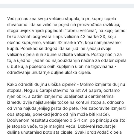
Većina nas zna svoju veličinu stopala, a pri kupnji cipela
shvaćamo i da se veličine pojedinih proizvođača razlikuju,
stoga uvijek vrijedi pogledati "tabelu veličina", na kojoj ćemo
brzo saznati odgovara li npr. veličina 42 marke XX, koju
obično kupujemo, veličini 42 marke YY, koju namjeravamo
kupiti. Ponekad se dogodi da se ljudi ne sjećaju svoje
veličine cipela ili ih zbune različite veličine. Postoji način za
to, a ujedno i jedan od najpouzdanijih načina za odabir cipela
u butiku, a posebno onih kupljenih u online trgovinama -
određivanje unutarnje duljine uloška cipele.
Kako odrediti duljinu uloška cipele? - Molimo izmjerite duljinu
stopala. Nogu u čarapi stavimo na list A4 papira, ocrtamo
njen oblik, a zatim izmjerimo udaljenost u centimetrima
između dvije najisturenije točke na konturi stopala, odnosno
od vrha najudaljenijeg prsta do pete. (Ne zaboravite izmjeriti
oba stopala, ponekad jedno od njih može biti kraće).
Dobivenom rezultatu dodajemo 0,5-1 cm, po principu da što
je stopalo veće, to je margina veća. Dobiveni rezultat je
duljina unutarnjeg potplata cipele. Svaki proizvođač cipela