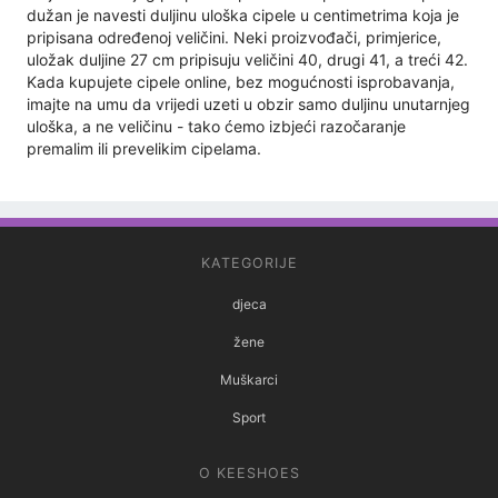
dužan je navesti duljinu uloška cipele u centimetrima koja je
pripisana određenoj veličini. Neki proizvođači, primjerice,
uložak duljine 27 cm pripisuju veličini 40, drugi 41, a treći 42.
Kada kupujete cipele online, bez mogućnosti isprobavanja,
imajte na umu da vrijedi uzeti u obzir samo duljinu unutarnjeg
uloška, ​​a ne veličinu - tako ćemo izbjeći razočaranje
premalim ili prevelikim cipelama.
KATEGORIJE
djeca
žene
Muškarci
Sport
O KEESHOES