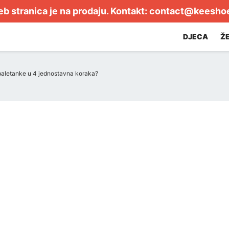
b stranica je na prodaju. Kontakt:
contact@keesho
DJECA
Ž
 baletanke u 4 jednostavna koraka?