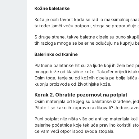
Kožne baletanke
Koža je očiti favorit kada se radi o maksimalnoj snaz
također jamči veću potporu, stoga se preporučuje d
S druge strane, takve baletne cipele su puno skuplj
tih razloga mnoge se balerine odlučuju na kupnju ba
Balerinke od tkanine
Platnene baletanke hit su za ljude koji ih žele bez pr
mnogo brže od klasične kože. Također vrijedi istakn
Osim toga, tanje su od kožnih cipela pa bolje ističu
kupnju proizvoda od životinjske kože.
Korak 2. Obratite pozornost na potplat
Osim materijala od kojeg su baletanke izrađene, jed
Pitate li se kako ih zapravo razlikovati? Jednostavno
Puni potplat nije ništa više od antilop materijala koj
balerine početnice koje tek uče pravilno koristiti s
će vam veći otpor ispod svoda stopala.