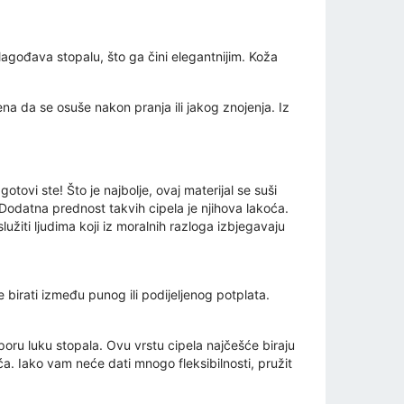
rilagođava stopalu, što ga čini elegantnijim. Koža
na da se osuše nakon pranja ili jakog znojenja. Iz
otovi ste! Što je najbolje, ovaj materijal se suši
Dodatna prednost takvih cipela je njihova lakoća.
užiti ljudima koji iz moralnih razloga izbjegavaju
birati između punog ili podijeljenog potplata.
otporu luku stopala. Ovu vrstu cipela najčešće biraju
ća. Iako vam neće dati mnogo fleksibilnosti, pružit