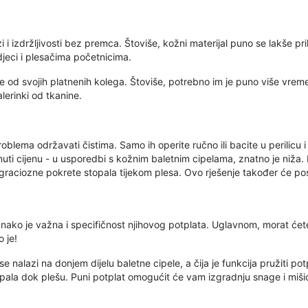
i ​​i izdržljivosti bez premca. Štoviše, kožni materijal puno se lakše p
jeci i plesačima početnicima.
e od svojih platnenih kolega. Štoviše, potrebno im je puno više vreme
lerinki od tkanine.
oblema održavati čistima. Samo ih operite ručno ili bacite u perilicu i g
uti cijenu - u usporedbi s kožnim baletnim cipelama, znatno je niža. 
 graciozne pokrete stopala tijekom plesa. Ovo rješenje također će posl
nako je važna i specifičnost njihovog potplata. Uglavnom, morat ćete 
 je!
i se nalazi na donjem dijelu baletne cipele, a čija je funkcija pružiti p
topala dok plešu. Puni potplat omogućit će vam izgradnju snage i miši