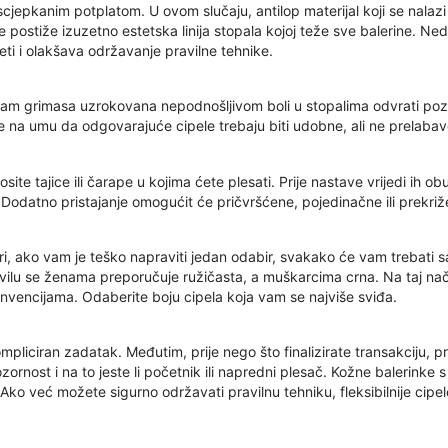
jepkanim potplatom. U ovom slučaju, antilop materijal koji se nalazi 
n se postiže izuzetno estetska linija stopala kojoj teže sve balerine. 
eti i olakšava održavanje pravilne tehnike.
a vam grimasa uzrokovana nepodnošljivom boli u stopalima odvrati poz
e na umu da odgovarajuće cipele trebaju biti udobne, ali ne prelabave 
osite tajice ili čarape u kojima ćete plesati. Prije nastave vrijedi ih
. Dodatno pristajanje omogućit će pričvršćene, pojedinačne ili prekriže
ari, ako vam je teško napraviti jedan odabir, svakako će vam trebati 
vilu se ženama preporučuje ružičasta, a muškarcima crna. Na taj način
nvencijama. Odaberite boju cipela koja vam se najviše sviđa.
ompliciran zadatak. Međutim, prije nego što finalizirate transakciju, pr
ozornost i na to jeste li početnik ili napredni plesač. Kožne balerink
ko već možete sigurno održavati pravilnu tehniku, fleksibilnije cipe