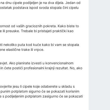
na dnu cipele podijeljen je na dva dijela. Jedan od
Nedostatak podstava ispod svoda stopala čini cipelu
ornost od vaših gracioznih pokreta. Kako biste to
ili preuske. Trebale bi pristajati praktički kao
 obuti nekoliko puta kod kuće kako bi vam se stopala
ne elastične trake ili vrpce.
savjet. Ako planirate izvesti u konvencionalnom
 ćete postići profesionalni krajnji rezultat. No, ako
ovjerite jesu li cipele koje odaberete u skladu s
e s punim potplatom sigurno će se pokazati korisnim
le s podijeljenim potplatom zasigurno će se pokazati