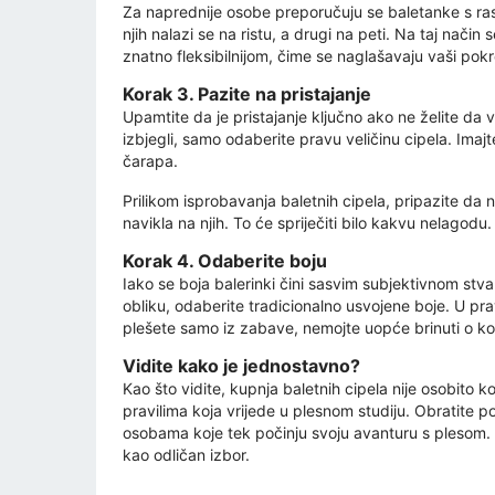
Za naprednije osobe preporučuju se baletanke s rasc
njih nalazi se na ristu, a drugi na peti. Na taj nači
znatno fleksibilnijom, čime se naglašavaju vaši pokr
Korak 3. Pazite na pristajanje
Upamtite da je pristajanje ključno ako ne želite d
izbjegli, samo odaberite pravu veličinu cipela. Imajt
čarapa.
Prilikom isprobavanja baletnih cipela, pripazite da n
navikla na njih. To će spriječiti bilo kakvu nelagodu
Korak 4. Odaberite boju
Iako se boja balerinki čini sasvim subjektivnom stv
obliku, odaberite tradicionalno usvojene boje. U pra
plešete samo iz zabave, nemojte uopće brinuti o ko
Vidite kako je jednostavno?
Kao što vidite, kupnja baletnih cipela nije osobito k
pravilima koja vrijede u plesnom studiju. Obratite p
osobama koje tek počinju svoju avanturu s plesom. A
kao odličan izbor.