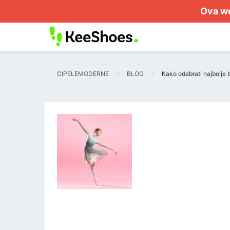
Ova we
CIPELEMODERNE
BLOG
Kako odabrati najbolje