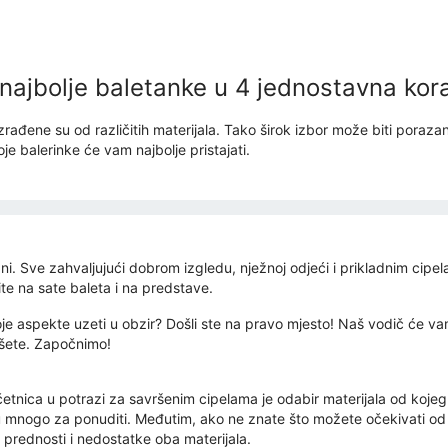
najbolje baletanke u 4 jednostavna kor
izrađene su od različitih materijala. Tako širok izbor može biti pora
je balerinke će vam najbolje pristajati.
zni. Sve zahvaljujući dobrom izgledu, nježnoj odjeći i prikladnim cipela
ite na sate baleta i na predstave.
 koje aspekte uzeti u obzir? Došli ste na pravo mjesto! Naš vodič će 
ešete. Započnimo!
četnica u potrazi za savršenim cipelama je odabir materijala od kojeg
ju mnogo za ponuditi. Međutim, ako ne znate što možete očekivati ​​od
 prednosti i nedostatke oba materijala.