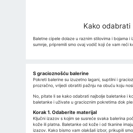
Kako odabrati 
Baletne cipele dolaze u raznim stilovima i bojama i 
sumnje, pripremili smo ovaj vodič koji će vam reći ko
S gracioznošću balerine
Pokreti balerine su izuzetno lagani, suptilni i gracio
prozračno, vrijedi obratiti pažnju na obuću koju nos
No, pitate li se kako odabrati najbolje baletanke i
baletanke i uživate u gracioznim pokretima dok pl
Korak 1. Odaberite materijal
Ključni izazov s kojim se susreće svaka balerina po
kože ili platna. Baletanke od kože i od tkanine ima
izazov. Kako bismo vam olakšali izbor, prikupili smo