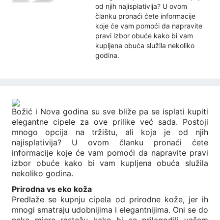
od njih najisplativija? U ovom
članku pronaći ćete informacije
koje će vam pomoći da napravite
pravi izbor obuće kako bi vam
kupljena obuća služila nekoliko
godina.
Božić i Nova godina su sve bliže pa se isplati kupiti
elegantne cipele za ove prilike već sada. Postoji
mnogo opcija na tržištu, ali koja je od njih
najisplativija? U ovom članku pronaći ćete
informacije koje će vam pomoći da napravite pravi
izbor obuće kako bi vam kupljena obuća služila
nekoliko godina.
Prirodna vs eko koža
Predlaže se
kupnju cipela od prirodne kože, jer ih
mnogi smatraju udobnijima i elegantnijima. Oni se do
neke mjere rastežu kako bi se prilagodili vašem