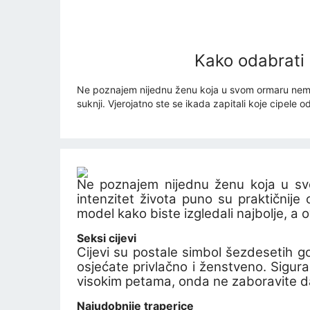
Kako odabrati 
Ne poznajem nijednu ženu koja u svom ormaru nema ba
suknji. Vjerojatno ste se ikada zapitali koje cipele
Ne poznajem nijednu ženu koja u sv
intenzitet života puno su praktičnije o
model kako biste izgledali najbolje, a
Seksi cijevi
Cijevi su postale simbol šezdesetih g
osjećate privlačno i ženstveno.
Siguran
visokim petama,
onda ne zaboravite da 
Najudobnije traperice