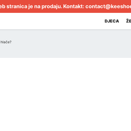
b stranica je na prodaju. Kontakt:
contact@keesho
DJECA
Ž
 hlače?