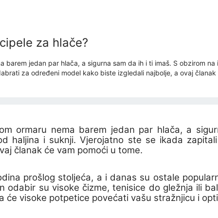
cipele za hlače?
rem jedan par hlača, a sigurna sam da ih i ti imaš. S obzirom na int
 odabrati za određeni model kako biste izgledali najbolje, a ovaj član
om ormaru nema barem jedan par hlača, a sigurn
d haljina i suknji. Vjerojatno ste se ikada zapital
 ovaj članak će vam pomoći u tome.
odina prošlog stoljeća, a i danas su ostale popular
 odabir su visoke čizme, tenisice do gležnja ili ba
će visoke potpetice povećati vašu stražnjicu i optič