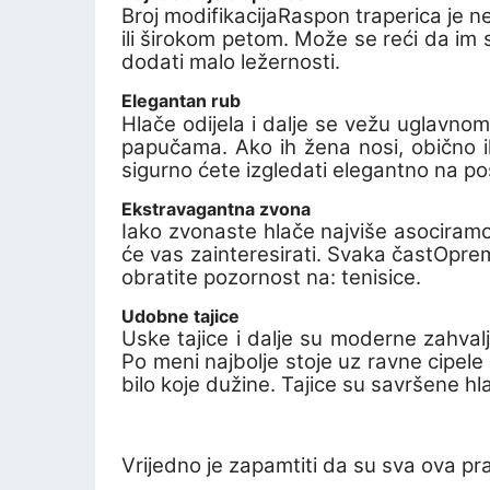
Broj modifikacija
Raspon traperica je nev
ili širokom petom. Može se reći da im s
dodati malo ležernosti.
Elegantan rub
Hlače odijela i dalje se vežu uglavno
papučama
. Ako ih žena nosi, obično 
sigurno ćete izgledati elegantno na posl
Ekstravagantna zvona
Iako zvonaste hlače najviše asociramo 
će vas zainteresirati. Svaka čast
Oprem
obratite pozornost na:
tenisice
.
Udobne tajice
Uske tajice i dalje su moderne zahvalju
Po meni najbolje stoje uz ravne cipele 
bilo koje dužine. Tajice su savršene h
Vrijedno je zapamtiti da su sva ova pr