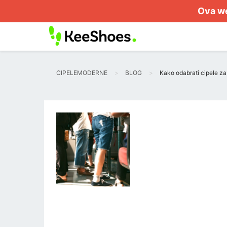
Ova we
CIPELEMODERNE
BLOG
Kako odabrati cipele za