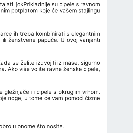
ajati.
jok
Prikladnije su cipele s ravnom
arenim potplatom koje će vašem stajlingu
arce ih treba kombinirati s elegantnim
 ili ženstvene papuče. U ovoj varijanti
ada se želite izdvojiti iz mase, sigurno
a. Ako više volite ravne ženske cipele,
e gležnjače ili cipele s okruglim vrhom.
i svoje noge, u tome će vam pomoći čizme
dobro u onome što nosite.