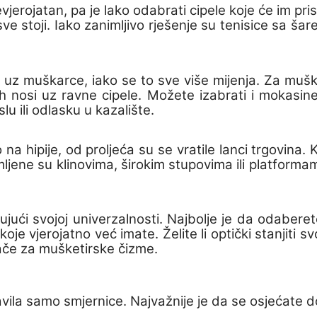
jerojatan, pa je lako odabrati cipele koje će im prist
ve stoji. Iako zanimljivo rješenje su tenisice sa š
m uz muškarce, iako se to sve više mijenja. Za mušk
ih nosi uz ravne cipele. Možete izabrati i mokasine
u ili odlasku u kazalište.
na hipije, od proljeća su se vratile
lanci trgovina
.
K
ljene su klinovima, širokim stupovima ili platformam
jući svojoj univerzalnosti. Najbolje je da odaberet
koje vjerojatno već imate. Želite li optički stanjit
lače za mušketirske čizme.
avila samo smjernice. Najvažnije je da se osjećate 