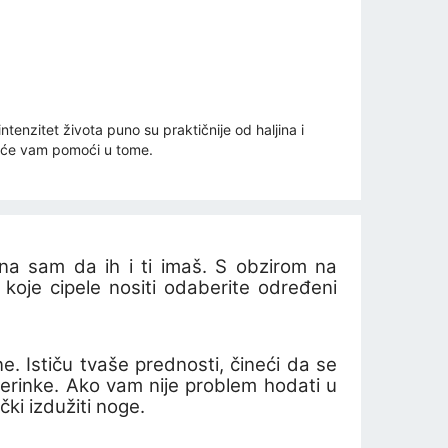
enzitet života puno su praktičnije od haljina i
ak će vam pomoći u tome.
a sam da ih i ti imaš. S obzirom na
i koje cipele nositi
odaberite određeni
ne
. Ističu t
vaše prednosti, čineći da se
lerinke
. Ako vam nije problem hodati u
ki izdužiti noge.