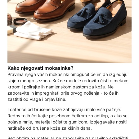
Kako njegovati mokasinke?
Pravilna njega vaših mokasinki omogućit će im da izgledaju
sjajno mnogo sezona. Kožne modele redovito čistite mekom
krpom i polirajte ih namjenskom pastom za kožu. Ne
zaboravite ih impregnirati prije prvog nošenja - to će ih
zaštititi od vlage i prljavštine.
Loaferice od brušene kože zahtijevaju malo više pažnje.
Redovito ih četkajte posebnom četkom za antilop, a ako se
pojave mrlje, materijal očistite gumicom. Izbjegavajte nositi
natikače od brušene kože za kišnih dana.
Bez obzira na materijal, ne zaboravite ga pravilno skladištiti.