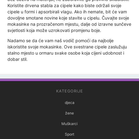
Koristite drvena stabla za cipele kako biste održali svoje
cipele u formi i apsorbirali vlagu. Ako ih nemate, bit će vam
dovoljne smotane novine koje stavite u cipelu. Čuvajte svoje
mokasinke na prozračenom mjestu, dalje od izravne sunčeve
svjetlosti koja može uzrokovati promjenu boje.
Nadamo se da će vam naš vodič pomoći da najbolje
iskoristite svoje mokasinke. Ove svestrane cipele zaslužuju
stalno mjesto u ormaru svake osobe koja cijeni udobnost i
dobar stil.
KATEGORIJE
djeca
žene
Muškarci
Sport