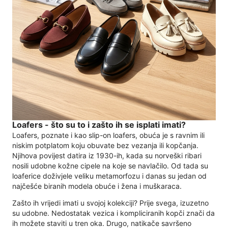
Loafers - što su to i zašto ih se isplati imati?
Loafers, poznate i kao slip-on loafers, obuća je s ravnim ili
niskim potplatom koju obuvate bez vezanja ili kopčanja.
Njihova povijest datira iz 1930-ih, kada su norveški ribari
nosili udobne kožne cipele na koje se navlačilo. Od tada su
loaferice doživjele veliku metamorfozu i danas su jedan od
najčešće biranih modela obuće i žena i muškaraca.
Zašto ih vrijedi imati u svojoj kolekciji? Prije svega, izuzetno
su udobne. Nedostatak vezica i kompliciranih kopči znači da
ih možete staviti u tren oka. Drugo, natikače savršeno