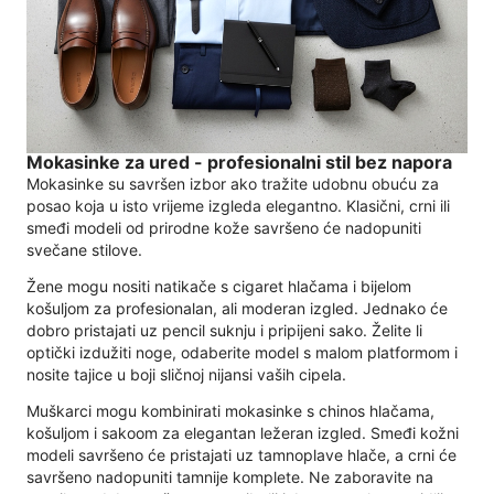
Mokasinke za ured - profesionalni stil bez napora
Mokasinke su savršen izbor ako tražite udobnu obuću za
posao koja u isto vrijeme izgleda elegantno. Klasični, crni ili
smeđi modeli od prirodne kože savršeno će nadopuniti
svečane stilove.
Žene mogu nositi natikače s cigaret hlačama i bijelom
košuljom za profesionalan, ali moderan izgled. Jednako će
dobro pristajati uz pencil suknju i pripijeni sako. Želite li
optički izdužiti noge, odaberite model s malom platformom i
nosite tajice u boji sličnoj nijansi vaših cipela.
Muškarci mogu kombinirati mokasinke s chinos hlačama,
košuljom i sakoom za elegantan ležeran izgled. Smeđi kožni
modeli savršeno će pristajati uz tamnoplave hlače, a crni će
savršeno nadopuniti tamnije komplete. Ne zaboravite na