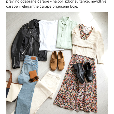
pravilno odabrane čarape - najbolji izbor su tanke, nevidljive
čarape ili elegantne čarape prigušene boje.