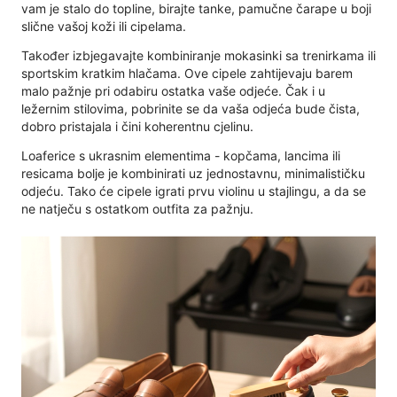
vam je stalo do topline, birajte tanke, pamučne čarape u boji
slične vašoj koži ili cipelama.
Također izbjegavajte kombiniranje mokasinki sa trenirkama ili
sportskim kratkim hlačama. Ove cipele zahtijevaju barem
malo pažnje pri odabiru ostatka vaše odjeće. Čak i u
ležernim stilovima, pobrinite se da vaša odjeća bude čista,
dobro pristajala i čini koherentnu cjelinu.
Loaferice s ukrasnim elementima - kopčama, lancima ili
resicama bolje je kombinirati uz jednostavnu, minimalističku
odjeću. Tako će cipele igrati prvu violinu u stajlingu, a da se
ne natječu s ostatkom outfita za pažnju.