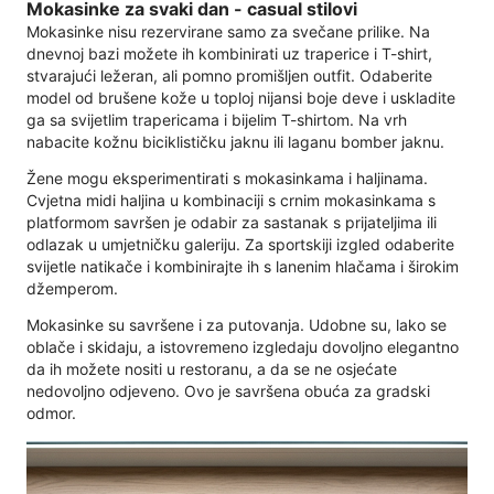
Mokasinke za svaki dan - casual stilovi
Mokasinke nisu rezervirane samo za svečane prilike. Na
dnevnoj bazi možete ih kombinirati uz traperice i T-shirt,
stvarajući ležeran, ali pomno promišljen outfit. Odaberite
model od brušene kože u toploj nijansi boje deve i uskladite
ga sa svijetlim trapericama i bijelim T-shirtom. Na vrh
nabacite kožnu biciklističku jaknu ili laganu bomber jaknu.
Žene mogu eksperimentirati s mokasinkama i haljinama.
Cvjetna midi haljina u kombinaciji s crnim mokasinkama s
platformom savršen je odabir za sastanak s prijateljima ili
odlazak u umjetničku galeriju. Za sportskiji izgled odaberite
svijetle natikače i kombinirajte ih s lanenim hlačama i širokim
džemperom.
Mokasinke su savršene i za putovanja. Udobne su, lako se
oblače i skidaju, a istovremeno izgledaju dovoljno elegantno
da ih možete nositi u restoranu, a da se ne osjećate
nedovoljno odjeveno. Ovo je savršena obuća za gradski
odmor.