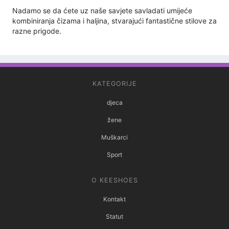
Nadamo se da ćete uz naše savjete savladati umijeće
kombiniranja čizama i haljina, stvarajući fantastične stilove za
razne prigode.
KATEGORIJE
djeca
žene
Muškarci
Sport
O KEESHOES
Kontakt
Statut