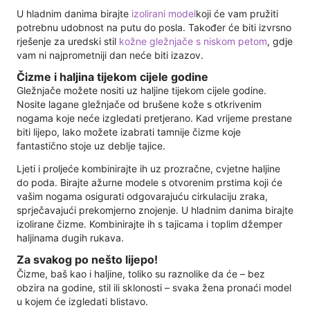
U hladnim danima birajte
izolirani model
koji će vam pružiti
potrebnu udobnost na putu do posla. Također će biti izvrsno
rješenje za uredski stil
kožne gležnjače s niskom petom
, gdje
vam ni najprometniji dan neće biti izazov.
Čizme i haljina tijekom cijele godine
Gležnjače možete nositi uz haljine tijekom cijele godine.
Nosite lagane gležnjače od brušene kože s otkrivenim
nogama koje neće izgledati pretjerano. Kad vrijeme prestane
biti lijepo, lako možete izabrati tamnije čizme koje
fantastično stoje uz deblje tajice.
Ljeti i proljeće kombinirajte ih uz prozračne, cvjetne haljine
do poda. Birajte ažurne modele s otvorenim prstima koji će
vašim nogama osigurati odgovarajuću cirkulaciju zraka,
sprječavajući prekomjerno znojenje. U hladnim danima birajte
izolirane čizme. Kombinirajte ih s tajicama i toplim džemper
haljinama dugih rukava.
Za svakog po nešto lijepo!
Čizme, baš kao i haljine, toliko su raznolike da će – bez
obzira na godine, stil ili sklonosti – svaka žena pronaći model
u kojem će izgledati blistavo.