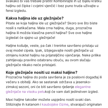
svakako bi vas trebale pratiti! Kombinirajte ih uz bijelu kratku
haljinu od čipke i cvjetni vjenčić i bez puno truda uživajte u
fensi izgledu.
Kakva haljina ide uz gležnjače?
Pitate se koja haljina ide uz gležnjače? Skoro sve što biste
nosili s natikačama. Mala crna haljina, duga, prozračna
haljina ili možda klasična pencil haljina? Sve ove haljine
izgledat će sjajno uz gležnjače!
Haljine košulje, veste, pa čak i trenirke savršeno pristaju uz
ovaj model cipela. Ipak, izbjegavajte nositi gležnjače uz
otmjenu koktel haljinu na prijateljičino vjenčanje. Neke prilike
zahtijevaju pravilno odabranu obuću, au ovom slučaju
gležnjače nikako neće pristajati.
Koje gležnjače nositi uz maksi haljine?
Prozračna haljina do poda savršena je za poslovni događaj ili
večeru s obitelji. Ako se sastanak održava u jesensko-
zimskoj sezoni, oni će biti savršeno rješenje
elegantne
gležnjače na visoku petu
koji će vam dati jedinstven izgled.
Maxi haljine također možete uspješno nositi svaki dan.
Stilizirajte ih katanom i
kaubojske čizme
, stvarajući originalan