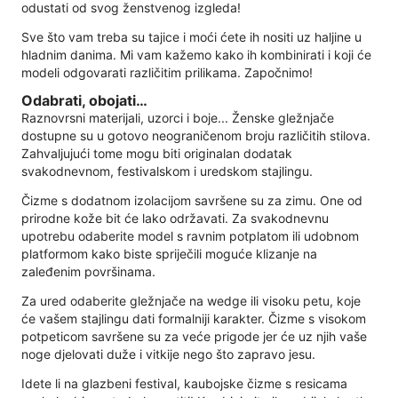
odustati od svog ženstvenog izgleda!
Sve što vam treba su tajice i moći ćete ih nositi uz haljine u
hladnim danima. Mi vam kažemo kako ih kombinirati i koji će
modeli odgovarati različitim prilikama. Započnimo!
Odabrati, obojati…
Raznovrsni materijali, uzorci i boje... Ženske gležnjače
dostupne su u gotovo neograničenom broju različitih stilova.
Zahvaljujući tome mogu biti originalan dodatak
svakodnevnom, festivalskom i uredskom stajlingu.
Čizme s dodatnom izolacijom savršene su za zimu. One od
prirodne kože bit će lako održavati. Za svakodnevnu
upotrebu odaberite model s ravnim potplatom ili udobnom
platformom kako biste spriječili moguće klizanje na
zaleđenim površinama.
Za ured odaberite gležnjače na wedge ili visoku petu, koje
će vašem stajlingu dati formalniji karakter. Čizme s visokom
potpeticom savršene su za veće prigode jer će uz njih vaše
noge djelovati duže i vitkije nego što zapravo jesu.
Idete li na glazbeni festival, kaubojske čizme s resicama