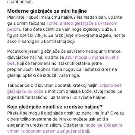
i udoban set.
Moderne gležnjače za mini haljine
Planirate li obući malu crnu haljinu? Na hladan dan, uparite
ga s crnim tajicama i
crne, antilop gležnjače s ukrasnom
petom
. Tako ćete učiniti da vam noge izgledaju duže, a
figura optički vitkija. Za razbijanje monokroma
izgled
, nosite
sako ili kardigan u kontrastnoj boji.
Početkom jeseni gležnjače će savršeno nadopuniti kratke,
djevojačke haljine. Kladite se
ažur model u nijansi svijetlo
bež
, koji će fenomenalno istaknuti ostatke ljetne
preplanulosti. Udobna niska nogavica i estetski izrez na
gležnju optički će izdužiti vaše noge.
Također će biti izvrstan dodatak kratkoj haljini
svijetlo bež
gležnjače od kože
s motivom zmijske kože. Ovaj model će
izgledati fantastično i uz tamne i uz svijetle haljine.
Koje gležnjače nositi uz uredske haljine?
Pitate li se mogu li gležnjače nositi uz pencil haljinu? Ove su
cipele toliko svestrane da ih lako možete uskladiti s
elegantnim uredskim stilom. Odaberite
model sa špicastim
vrhom i udobnom petom u prigušenoj boji
.