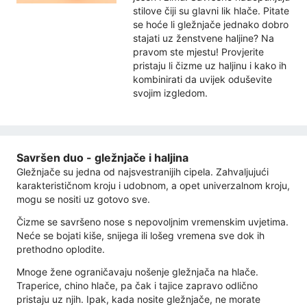
stilove čiji su glavni lik hlače. Pitate
se hoće li gležnjače jednako dobro
stajati uz ženstvene haljine? Na
pravom ste mjestu! Provjerite
pristaju li čizme uz haljinu i kako ih
kombinirati da uvijek oduševite
svojim izgledom.
Savršen duo - gležnjače i haljina
Gležnjače su jedna od najsvestranijih cipela. Zahvaljujući
karakterističnom kroju i udobnom, a opet univerzalnom kroju,
mogu se nositi uz gotovo sve.
Čizme se savršeno nose s nepovoljnim vremenskim uvjetima.
Neće se bojati kiše, snijega ili lošeg vremena sve dok ih
prethodno oplodite.
Mnoge žene ograničavaju nošenje gležnjača na hlače.
Traperice, chino hlače, pa čak i tajice zapravo odlično
pristaju uz njih. Ipak, kada nosite gležnjače, ne morate