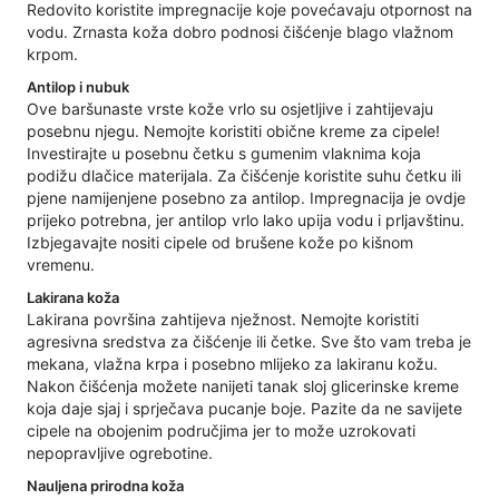
Redovito koristite impregnacije koje povećavaju otpornost na
vodu. Zrnasta koža dobro podnosi čišćenje blago vlažnom
krpom.
Antilop i nubuk
Ove baršunaste vrste kože vrlo su osjetljive i zahtijevaju
posebnu njegu. Nemojte koristiti obične kreme za cipele!
Investirajte u posebnu četku s gumenim vlaknima koja
podižu dlačice materijala. Za čišćenje koristite suhu četku ili
pjene namijenjene posebno za antilop. Impregnacija je ovdje
prijeko potrebna, jer antilop vrlo lako upija vodu i prljavštinu.
Izbjegavajte nositi cipele od brušene kože po kišnom
vremenu.
Lakirana koža
Lakirana površina zahtijeva nježnost. Nemojte koristiti
agresivna sredstva za čišćenje ili četke. Sve što vam treba je
mekana, vlažna krpa i posebno mlijeko za lakiranu kožu.
Nakon čišćenja možete nanijeti tanak sloj glicerinske kreme
koja daje sjaj i sprječava pucanje boje. Pazite da ne savijete
cipele na obojenim područjima jer to može uzrokovati
nepopravljive ogrebotine.
Nauljena prirodna koža