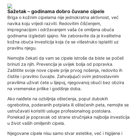
Sažetak – godinama dobro čuvane cipele
Briga o kožnim cipelama nije jednokratna aktivnost, već
navika koju vrijedi razviti. Redovitim čišćenjem,
impregnacijom i održavanjem vaša će omiljena obuća
godinama izgledati sjajno. Ne zaboravite da je kvalitetna
kožna obuća investicija koja će se višestruko isplatiti uz
pravilnu njegu.
Nemojte čekati da vam se cipele istroše da biste se počeli
brinuti za njih. Prevencija je uvijek bolja od popravka.
Zaštitite svoje nove cipele prije prvog nošenja, redovito ih
čistite i pravilno čuvajte. Zahvaljujući ovim jednostavnim
pravilima uživat ćete u lijepoj, njegovanoj obući bez obzira
na vremenske prilike i godišnje doba.
Ako naiđete na ozbiljnija oštećenja, poput dubokih
ogrebotina, poderanih potplata ili oštećenih peta, nemojte se
ustručavati koristiti usluge profesionalnog postolara.
Ponekad je popravak od strane stručnjaka najbolja investicija
u život vaših omiljenih cipela.
Njegovane cipele nisu samo stvar estetike, već i higijene i