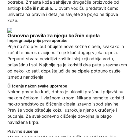
potrebe. Zrnasta koža zahtijeva drugačije proizvode od
antilop kože ili nubuka. U ovom vodiču predstavit ćemo
univerzalna pravila i detaljne savjete za pojedine tipove
kože.
Osnovna pravila za njegu kožnih cipela
Impregnacija prije prve uporabe
Prije no što prvi put obujete nove kožne cipele, svakako ih
zaštitite hidroizolacijom. To je ključ dugog vijeka cipela.
Preparat stvara nevidljivi zaštitni sloj koji odbija vodu,
prljavštinu i sol. Najbolje ga je koristiti dva puta s razmakom
od nekoliko sati, dopuštajući da se cipele potpuno osuše
između nanošenja.
Čišćenje nakon svake upotrebe
Nakon povratka kući, dobro je ukloniti prašinu i prljavštinu
mekom četkom ili vlažnom krpom. Nikada nemojte koristiti
mokro sredstvo za čišćenje cipela izravno ispod slavine.
Previše vode oštećuje kožu, uzrokuje njeno ukrućenje i
pucanje. Za svakodnevno čišćenje dovoljna je blago
navlažena krpa.
Pravilno sušenje