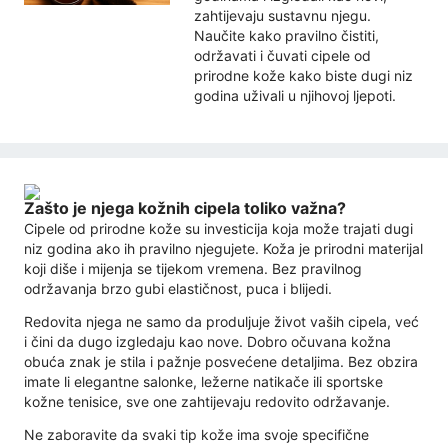
zahtijevaju sustavnu njegu.
Naučite kako pravilno čistiti,
održavati i čuvati cipele od
prirodne kože kako biste dugi niz
godina uživali u njihovoj ljepoti.
Zašto je njega kožnih cipela toliko važna?
Cipele od prirodne kože su investicija koja može trajati dugi
niz godina ako ih pravilno njegujete. Koža je prirodni materijal
koji diše i mijenja se tijekom vremena. Bez pravilnog
održavanja brzo gubi elastičnost, puca i blijedi.
Redovita njega ne samo da produljuje život vaših cipela, već
i čini da dugo izgledaju kao nove. Dobro očuvana kožna
obuća znak je stila i pažnje posvećene detaljima. Bez obzira
imate li elegantne salonke, ležerne natikače ili sportske
kožne tenisice, sve one zahtijevaju redovito održavanje.
Ne zaboravite da svaki tip kože ima svoje specifične