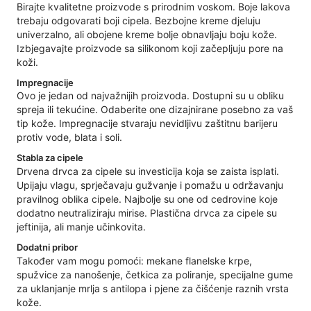
Birajte kvalitetne proizvode s prirodnim voskom. Boje lakova
trebaju odgovarati boji cipela. Bezbojne kreme djeluju
univerzalno, ali obojene kreme bolje obnavljaju boju kože.
Izbjegavajte proizvode sa silikonom koji začepljuju pore na
koži.
Impregnacije
Ovo je jedan od najvažnijih proizvoda. Dostupni su u obliku
spreja ili tekućine. Odaberite one dizajnirane posebno za vaš
tip kože. Impregnacije stvaraju nevidljivu zaštitnu barijeru
protiv vode, blata i soli.
Stabla za cipele
Drvena drvca za cipele su investicija koja se zaista isplati.
Upijaju vlagu, sprječavaju gužvanje i pomažu u održavanju
pravilnog oblika cipele. Najbolje su one od cedrovine koje
dodatno neutraliziraju mirise. Plastična drvca za cipele su
jeftinija, ali manje učinkovita.
Dodatni pribor
Također vam mogu pomoći: mekane flanelske krpe,
spužvice za nanošenje, četkica za poliranje, specijalne gume
za uklanjanje mrlja s antilopa i pjene za čišćenje raznih vrsta
kože.