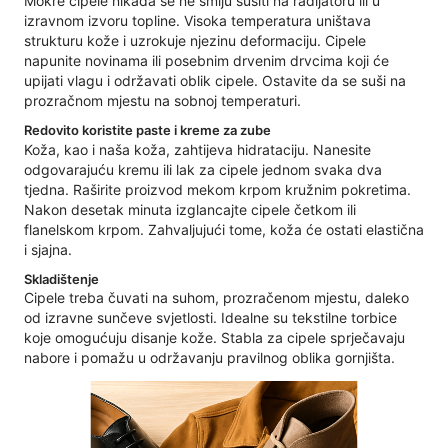
Mokre cipele nikada se ne smiju sušiti na radijatoru ili u
izravnom izvoru topline. Visoka temperatura uništava
strukturu kože i uzrokuje njezinu deformaciju. Cipele
napunite novinama ili posebnim drvenim drvcima koji će
upijati vlagu i održavati oblik cipele. Ostavite da se suši na
prozračnom mjestu na sobnoj temperaturi.
Redovito koristite paste i kreme za zube
Koža, kao i naša koža, zahtijeva hidrataciju. Nanesite
odgovarajuću kremu ili lak za cipele jednom svaka dva
tjedna. Raširite proizvod mekom krpom kružnim pokretima.
Nakon desetak minuta izglancajte cipele četkom ili
flanelskom krpom. Zahvaljujući tome, koža će ostati elastična
i sjajna.
Skladištenje
Cipele treba čuvati na suhom, prozračenom mjestu, daleko
od izravne sunčeve svjetlosti. Idealne su tekstilne torbice
koje omogućuju disanje kože. Stabla za cipele sprječavaju
nabore i pomažu u održavanju pravilnog oblika gornjišta.