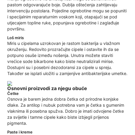
pastom odgovarajuće boje. Dublja oštećenja zahtijevaju
intervenciju postolara. Pojedine ogrebotine mogu se popuniti
i specijalnim reparaturnim voskom koji, otapajući se pod
utjecajem topline ruke, popunjava ogrebotine i zaglađuje
površinu.
Loš miris
Miris u cipelama uzrokovan je rastom bakterija u vlažnom
okruženju. Redovito prozračujte cipele i ostavite ih da se
potpuno osuše između nošenja. Unutra možete staviti
vrećice sode bikarbone kako biste neutralizirali mirise.
Dostupni su i posebni dezodoransi za cipele u spreju.
Također se isplati uložiti u zamjenjive antibakterijske umetke.
Osnovni proizvodi za njegu obuće
Četke
Osnova je barem jedna dobra četka od prirodne konjske
dlake. Za antilop i nubuk potrebna vam je četka s gumenim
vlaknima ili posebna spužva. Dobro je imati odvojene četke
za svijetle i tamne cipele kako biste izbjegli prijenos
pigmenta.
Paste i kreme