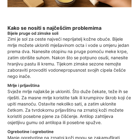
Kako se nositi s najčešćim problemima
Bijele pruge od zimske soli
Zimi je sol za ceste najveći neprijatelj kožne obuće. Bijele
mrlje možete ukloniti mješavinom octa i vode u omjeru jedan
prema dva. Nanesite otopinu na pruge pomoću meke krpe,
zatim obrišite suhom. Nakon što se potpuno osuši, nanesite
hranjivu pastu ili kremu. Tijekom zimske sezone nemojte
zaboraviti provoditi vodonepropusnost svojih cipela češće
nego inače.
Mrlje i prljavština
Svježe mrlje najlakše je ukloniti. Što duže čekate, teže ih se
riješiti. Za masne mrlje koristite talk ili krumpirov škrob koji će
upiti masnoću. Ostavite nekoliko sati, a zatim uklonite
četkom. Za tvrdokornu prljavštinu na zrnatoj koži možete
koristiti posebne pjene za čišćenje. Antilop zahtijeva
osjetljivu gumu od antilopa ili posebne spužve.
Ogrebotine i ogrebotine
Manje ogrebotine na zrnatoj koži mogu se zakamuflirati